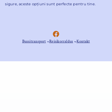
sigure, aceste opțiuni sunt perfecte pentru tine.
Facebook
Bussitransport
Reisikorraldus
Kontakt