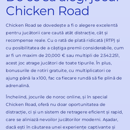
Chicken Road
Chicken Road se dovedește a fi o alegere excelentă
pentru jucătorii care caută atât distracție, cât și
recompense reale. Cu o rată de plată ridicată (RTP) și
cu posibilitatea de a câștiga premii considerabile, cum
ar fi un maxim de 20,000 € sau multipli de 2.542.251,
acest joc atrage jucători de toate tipurile. În plus,
bonusurile de rotiri gratuite, cu multiplicatori ce
ajung până la x100, fac ca fiecare rundă să fie plină de
adrenalină.
Încheiind, jocurile de noroc online, și în special
Chicken Road, oferă nu doar oportunitatea de
distracție, ci și un sistem de retragere eficient și rapid,
care se aliniază nevoilor jucătorilor moderni. Așadar,
dacă ești în căutarea unei experiențe captivante și