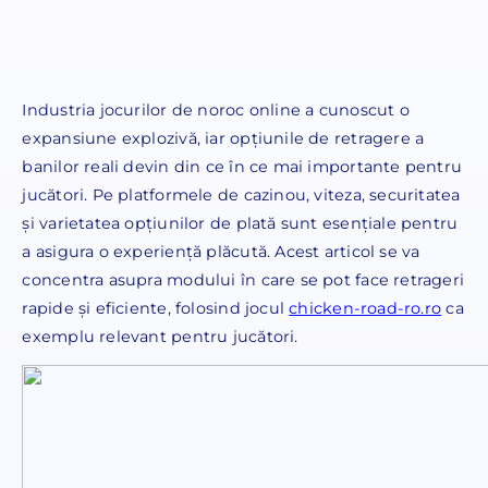
Industria jocurilor de noroc online a cunoscut o
expansiune explozivă, iar opțiunile de retragere a
banilor reali devin din ce în ce mai importante pentru
jucători. Pe platformele de cazinou, viteza, securitatea
și varietatea opțiunilor de plată sunt esențiale pentru
a asigura o experiență plăcută. Acest articol se va
concentra asupra modului în care se pot face retrageri
rapide și eficiente, folosind jocul
chicken-road-ro.ro
ca
exemplu relevant pentru jucători.