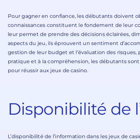
Pour gagner en confiance, les débutants doivent o
connaissances constituent le fondement de leur conf
leur permet de prendre des décisions éclairées, dim
aspects du jeu, ils éprouvent un sentiment d’accomp
gestion de leur budget et l’évaluation des risques,
pratique et à la compréhension, les débutants sont p
pour réussir aux jeux de casino.
Disponibilité de 
L’disponibilité de l’information dans les jeux de cas