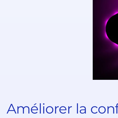
Améliorer la con