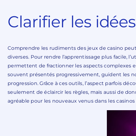
Clarifier les idé
Comprendre les rudiments des jeux de casino peut 
diverses. Pour rendre l’apprentissage plus facile, l
permettent de fractionner les aspects complexes en 
souvent présentés progressivement, guident les nov
progression. Grâce à ces outils, l’aspect parfois d
seulement de éclaircir les règles, mais aussi de do
agréable pour les nouveaux venus dans les casinos f