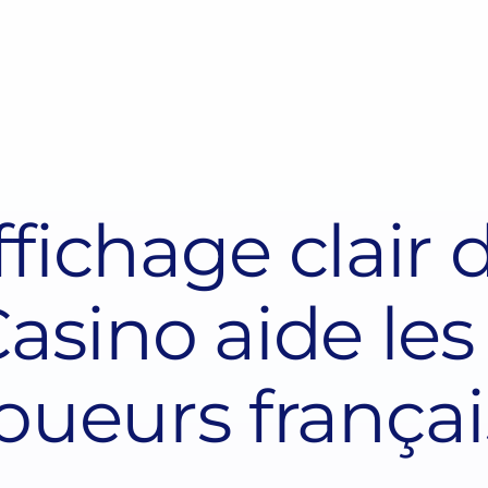
ffichage clair 
Casino aide le
joueurs françai