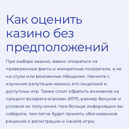
Как оценить
казино без
предположений
При выборе казино, важно опираться на
проверенные факты и конкретные показатели, а не
на слухи или рекламные обещания. Начните с
изучения репутации казино, его лицензий и
доступных игр. Также стоит обратить внимание на
процент возврата игрокам (RTP), размер бонусов и
условия их получения. Чем больше информации вы
соберете, тем легче будет принять обоснованное
решение о регистрации и начале игры.