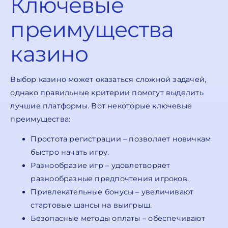
Ключевые
преимущества
казино
Выбор казино может оказаться сложной задачей,
однако правильные критерии помогут выделить
лучшие платформы. Вот некоторые ключевые
преимущества:
Простота регистрации – позволяет новичкам
быстро начать игру.
Разнообразие игр – удовлетворяет
разнообразные предпочтения игроков.
Привлекательные бонусы – увеличивают
стартовые шансы на выигрыш.
Безопасные методы оплаты – обеспечивают