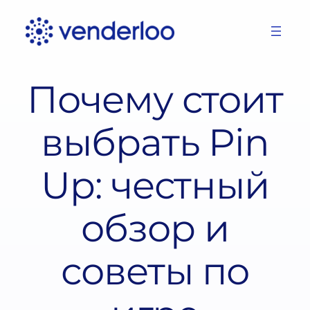
Skip
to
content
Почему стоит
выбрать Pin
Up: честный
обзор и
советы по