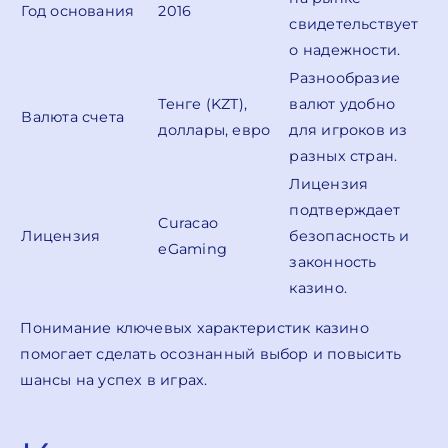
Год основания
2016
свидетельствует
о надежности.
Разнообразие
Тенге (KZT),
валют удобно
Валюта счета
доллары, евро
для игроков из
разных стран.
Лицензия
подтверждает
Curacao
Лицензия
безопасность и
eGaming
законность
казино.
Понимание ключевых характеристик казино
помогает сделать осознанный выбор и повысить
шансы на успех в играх.