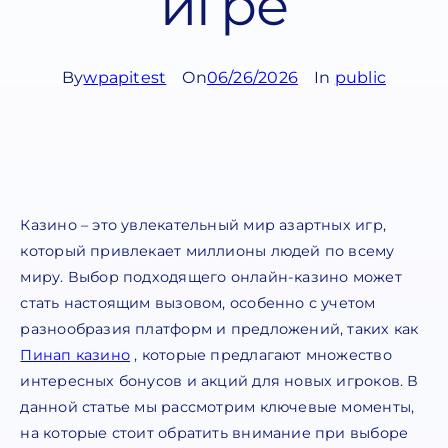
игре
By
wpapitest
On
06/26/2026
In
public
Казино – это увлекательный мир азартных игр,
который привлекает миллионы людей по всему
миру. Выбор подходящего онлайн-казино может
стать настоящим вызовом, особенно с учетом
разнообразия платформ и предложений, таких как
Пинап казино
, которые предлагают множество
интересных бонусов и акций для новых игроков. В
данной статье мы рассмотрим ключевые моменты,
на которые стоит обратить внимание при выборе