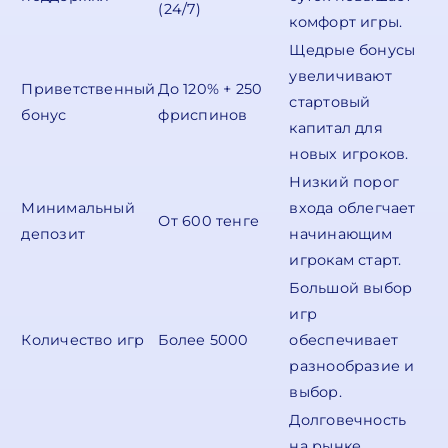
(24/7)
комфорт игры.
Щедрые бонусы
увеличивают
Приветственный
До 120% + 250
стартовый
бонус
фриспинов
капитал для
новых игроков.
Низкий порог
Минимальный
входа облегчает
От 600 тенге
депозит
начинающим
игрокам старт.
Большой выбор
игр
Количество игр
Более 5000
обеспечивает
разнообразие и
выбор.
Долговечность
на рынке