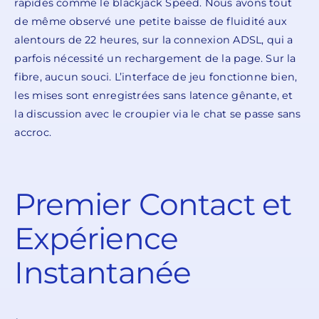
rapides comme le blackjack Speed. Nous avons tout
de même observé une petite baisse de fluidité aux
alentours de 22 heures, sur la connexion ADSL, qui a
parfois nécessité un rechargement de la page. Sur la
fibre, aucun souci. L’interface de jeu fonctionne bien,
les mises sont enregistrées sans latence gênante, et
la discussion avec le croupier via le chat se passe sans
accroc.
Premier Contact et
Expérience
Instantanée