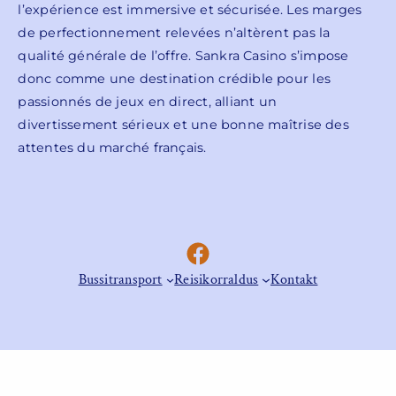
l’expérience est immersive et sécurisée. Les marges
de perfectionnement relevées n’altèrent pas la
qualité générale de l’offre. Sankra Casino s’impose
donc comme une destination crédible pour les
passionnés de jeux en direct, alliant un
divertissement sérieux et une bonne maîtrise des
attentes du marché français.
Facebook
Bussitransport
Reisikorraldus
Kontakt