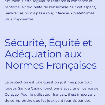
émission. Cette régularité renforce la confiance et
renforce la crédibilité de l’ensemble. Sur cet aspect,
Sankra Casino n’a pas à rougir face aux plateformes
plus imposantes.
Sécurité, Équité et
Adéquation aux
Normes Françaises
La protection est une question justifiée pour tout
joueur. Sankra Casino fonctionne avec une licence de
Curaçao. Pour le utilisateur français, il est important
de comprendre que les jeux sont fournis par des