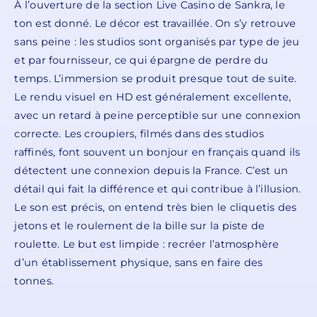
À l’ouverture de la section Live Casino de Sankra, le
ton est donné. Le décor est travaillée. On s’y retrouve
sans peine : les studios sont organisés par type de jeu
et par fournisseur, ce qui épargne de perdre du
temps. L’immersion se produit presque tout de suite.
Le rendu visuel en HD est généralement excellente,
avec un retard à peine perceptible sur une connexion
correcte. Les croupiers, filmés dans des studios
raffinés, font souvent un bonjour en français quand ils
détectent une connexion depuis la France. C’est un
détail qui fait la différence et qui contribue à l’illusion.
Le son est précis, on entend très bien le cliquetis des
jetons et le roulement de la bille sur la piste de
roulette. Le but est limpide : recréer l’atmosphère
d’un établissement physique, sans en faire des
tonnes.