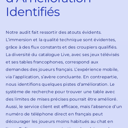
Identifiés
Notre audit fait ressortir des atouts évidents.
L’immersion et la qualité technique sont évidentes,
grâce à des flux constants et des croupiers qualifiés.
La diversité du catalogue Live, avec ses jeux télévisés
et ses tables francophones, correspond aux
demandes des joueurs français. L’expérience mobile,
via l’application, s’avère concluante. En contrepartie,
nous identifions quelques pistes d’amélioration. Le
système de recherche pour trouver une table avec
des limites de mises précises pourrait être amélioré.
Aussi, le service client est efficace, mais l’absence d’un
numéro de téléphone direct en français peut
décourager les joueurs moins habitués au chat en