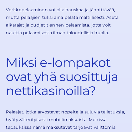
Verkkopelaaminen voi olla hauskaa ja jännittävää,
mutta pelaajien tulisi aina pelata maltillisesti. Aseta
aikarajat ja budjetit ennen pelaamista, jotta voit
nauttia pelaamisesta ilman taloudellisia huolia.
Miksi e-lompakot
ovat yhä suosittuja
nettikasinoilla?
Pelaajat, jotka arvostavat nopeita ja sujuvia talletuksia,
hyötyvät erityisesti mobiilimaksuista. Monissa
tapauksissa nämä maksutavat tarjoavat välittömiä