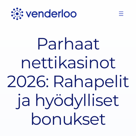
Skip
to
content
Parhaat
nettikasinot
2026: Rahapelit
ja hyödylliset
bonukset