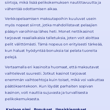
siirtoja, mikä lisää pelikokemuksen nautittavuutta ja
vähentää odottamisen aikaa.
Verkkopelaamisen maksutapoihin kuuluvat usein
myös nopeat siirrot, jotka mahdollistavat pelaajien
pääsyn varoihinsa lähes heti. Monet nettikasinot
tarjoavat reaaliaikaisia talletuksia, joten voit aloittaa
pelit välittömästi. Tämä nopeus on erityisesti tärkeää,
kun haluat hyödyntää bonuksia tai pelata tuoreita
pelejä.
Vertaamalla eri kasinoita huomaat, että maksutavat
vaihtelevat suuresti. Jotkut kasinot tarjoavat
enemmän vaihtoehtoja kuin toiset, mikä voi vaikuttaa
päätöksentekoon. Kun löydät parhaiten sopivan
kasinon, voit nauttia sujuvasta ja turvallisesta
pelikokemuksesta.
Kasinon nimi
Bonukset
Ilmaiskierrokset