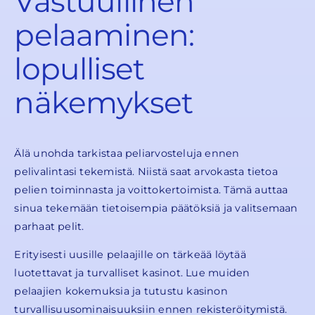
Vastuullinen
pelaaminen:
lopulliset
näkemykset
Älä unohda tarkistaa peliarvosteluja ennen
pelivalintasi tekemistä. Niistä saat arvokasta tietoa
pelien toiminnasta ja voittokertoimista. Tämä auttaa
sinua tekemään tietoisempia päätöksiä ja valitsemaan
parhaat pelit.
Erityisesti uusille pelaajille on tärkeää löytää
luotettavat ja turvalliset kasinot. Lue muiden
pelaajien kokemuksia ja tutustu kasinon
turvallisuusominaisuuksiin ennen rekisteröitymistä.