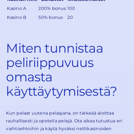
Kasino A
200% bonus
100
Kasino B
50% bonus
20
Miten tunnistaa
peliriippuvuus
omasta
käyttäytymisestä?
Kun pelaat uutena pelaajana, on tärkeää aloittaa
rauhallisesti ja opetella pelejä. Ota aikaa tutustua eri
vaihtoehtoihin ja käytä hyväksi nettikasinoiden