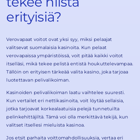
tekee niistä
erityisiä?
Verovapaat voitot ovat yksi syy, miksi pelaajat
valitsevat suomalaisia kasinoita. Kun pelaat
verovapaissa ympäristöissä, voit pitää kaikki voitot
itselläsi, mikä tekee pelistä entistä houkuttelevampaa.
Tällöin on erityisen tärkeää valita kasino, joka tarjoaa
luotettavan pelivalikoiman.
Kasinoiden pelivalikoiman laatu vaihtelee suuresti.
Kun vertailet eri nettikasinoita, voit löytää sellaisia,
jotka tarjoavat korkealaatuisia pelejä tunnetuilta
pelinkehittäjiltä. Tämä voi olla merkittävä tekijä, kun
valitset itsellesi mieluista kasinoa.
Jos etsit parhaita voittomahdollisuuksia, vertaa eri