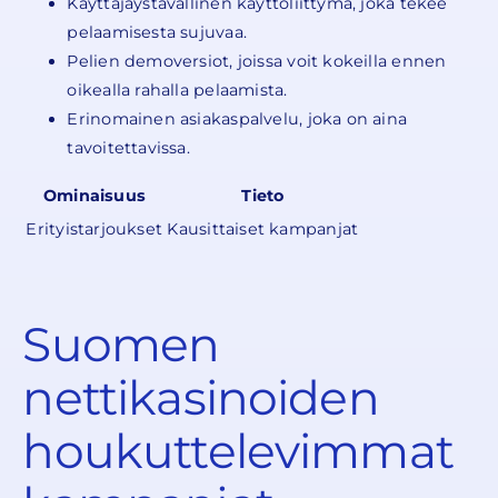
Käyttäjäystävällinen käyttöliittymä, joka tekee
pelaamisesta sujuvaa.
Pelien demoversiot, joissa voit kokeilla ennen
oikealla rahalla pelaamista.
Erinomainen asiakaspalvelu, joka on aina
tavoitettavissa.
Ominaisuus
Tieto
Erityistarjoukset
Kausittaiset kampanjat
Suomen
nettikasinoiden
houkuttelevimmat