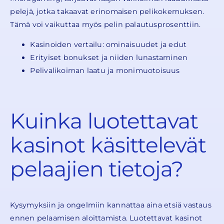
pelejä, jotka takaavat erinomaisen pelikokemuksen.
Tämä voi vaikuttaa myös pelin palautusprosenttiin.
Kasinoiden vertailu: ominaisuudet ja edut
Erityiset bonukset ja niiden lunastaminen
Pelivalikoiman laatu ja monimuotoisuus
Kuinka luotettavat
kasinot käsittelevät
pelaajien tietoja?
Kysymyksiin ja ongelmiin kannattaa aina etsiä vastaus
ennen pelaamisen aloittamista. Luotettavat kasinot