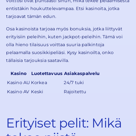
voittosi ovat puhtaasti sinun, mikä tekee pelaamisesta
entistäkin houkuttelevampaa. Etsi kasinoita, jotka
tarjoavat tämän edun.
Osa kasinoista tarjoaa myös bonuksia, jotka liittyvät
erityisiin peleihin, kuten jackpot-peleihin. Tämä voi
olla hieno tilaisuus voittaa suuria palkintoja
pelaamalla suosikkipeliäsi. Kysy kasinoilta, onko
tällaisia tarjouksia saatavilla.
Kasino
Luotettavuus
Asiakaspalvelu
Kasino AU
Korkea
24/7 tuki
Kasino AV
Keski
Rajoitettu
Erityiset pelit: Mikä