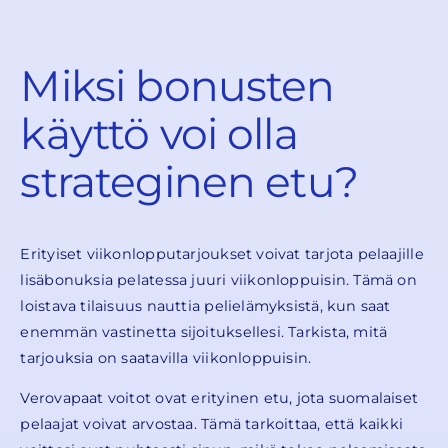
Miksi bonusten
käyttö voi olla
strateginen etu?
Erityiset viikonlopputarjoukset voivat tarjota pelaajille
lisäbonuksia pelatessa juuri viikonloppuisin. Tämä on
loistava tilaisuus nauttia pelielämyksistä, kun saat
enemmän vastinetta sijoituksellesi. Tarkista, mitä
tarjouksia on saatavilla viikonloppuisin.
Verovapaat voitot ovat erityinen etu, jota suomalaiset
pelaajat voivat arvostaa. Tämä tarkoittaa, että kaikki