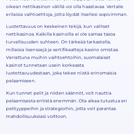
oikean nettikasinon välillä voi olla haastavaa. Vertaile
erilaisia vaihtoehtoja, jotta löydät itsellesi sopivimman.
Luotettavuus on keskeinen tekijä, kun valitset
nettikasinoa. Kaikilla kasinoilla ei ole samaa tasoa
turvallisuuden suhteen. On tärkeää tarkastella,
millaisia lisenssejä ja sertifikaatteja kasino omistaa.
Verrattuna muihin vaihtoehtoihin, suomalaiset
kasinot tunnetaan usein korkeasta
luotettavuudestaan, joka tekee niistä erinomaisia
pelaamiseen.
Kun tunnet pelit ja niiden säännöt, voit nauttia
pelaamisesta entistä enemmän. Ota aikaa tutustua eri
pelityyppeihin ja strategioihin, jotta voit parantaa
mahdollisuuksiasi voittoon.