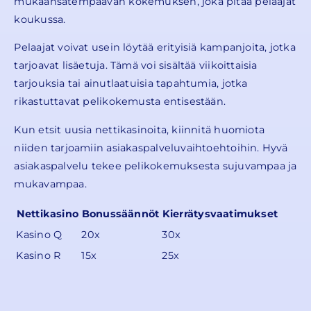
mukaansatempaavan kokemuksen, joka pitää pelaajat
koukussa.
Pelaajat voivat usein löytää erityisiä kampanjoita, jotka
tarjoavat lisäetuja. Tämä voi sisältää viikoittaisia
tarjouksia tai ainutlaatuisia tapahtumia, jotka
rikastuttavat pelikokemusta entisestään.
Kun etsit uusia nettikasinoita, kiinnitä huomiota
niiden tarjoamiin asiakaspalveluvaihtoehtoihin. Hyvä
asiakaspalvelu tekee pelikokemuksesta sujuvampaa ja
mukavampaa.
Nettikasino
Bonussäännöt
Kierrätysvaatimukset
Kasino Q
20x
30x
Kasino R
15x
25x