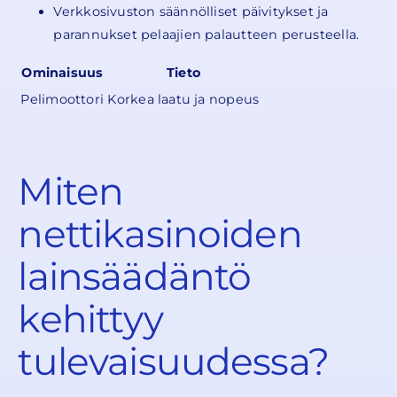
Verkkosivuston säännölliset päivitykset ja
parannukset pelaajien palautteen perusteella.
Ominaisuus
Tieto
Pelimoottori
Korkea laatu ja nopeus
Miten
nettikasinoiden
lainsäädäntö
kehittyy
tulevaisuudessa?