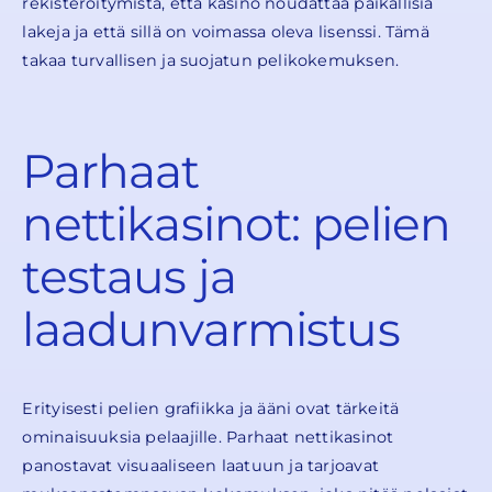
rekisteröitymistä, että kasino noudattaa paikallisia
lakeja ja että sillä on voimassa oleva lisenssi. Tämä
takaa turvallisen ja suojatun pelikokemuksen.
Parhaat
nettikasinot: pelien
testaus ja
laadunvarmistus
Erityisesti pelien grafiikka ja ääni ovat tärkeitä
ominaisuuksia pelaajille. Parhaat nettikasinot
panostavat visuaaliseen laatuun ja tarjoavat