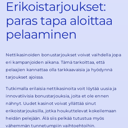
Erikoistarjoukset:
paras tapa aloittaa
pelaaminen
Nettikasinoiden bonustarjoukset voivat vaihdella jopa
eri kampanjoiden aikana. Tämä tarkoittaa, että
pelaajien kannattaa olla tarkkaavaisia ja hyödynnä
tarjoukset ajoissa.
Tutkimalla erilaisia nettikasinoita voit löytää uusia ja
innovatiivisia bonustarjouksia, joita et ole ennen
nähnyt. Uudet kasinot voivat yllättää sinut
erikoistarjouksilla, jotka houkuttelevat kokeilemaan
heidän pelejään. Älä siis pelkää tutustua myös
vähemmän tunnetumpiin vaihtoehtoihin.