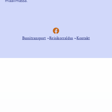
maailmassa.
Facebook
Bussitransport
Reisikorraldus
Kontakt