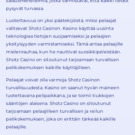
salausmenetelmiä, jotka varmistavat, että kaikki tiedot
pysyvät turvassa.
Luotettavuus on yksi päätekijöistä, miksi pelaajat
valitsevat Shotz Casinon. Kasino käyttää uusinta
teknologiaa tietojen suojaamiseksi ja pelaajien
yksityisyyden varmistamiseksi. Tämä antaa pelaajille
mielenrauhaa, kun he nauttivat suosikkipeleistään.
Shotz Casino on sitoutunut tarjoamaan turvallisen
pelikokemuksen kaikille käyttäjilleen.
Pelaajat voivat olla varmoja Shotz Casinon
turvallisuudesta. Kasino on saanut hyvän maineen
luotettavana pelipaikkana, ja se toimii tiukkojen
sääntöjen alaisena. Shotz Casino on sitoutunut
tarjoamaan pelaajilleen turvallisen ja reilun
pelikokemuksen, joka on erittäin tärkeää kaikille
pelaajille.