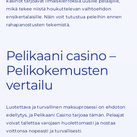
kasinot tarjoavat ilmaiskierroksia uusille pelaajille,
mikä tekee niistä houkuttelevan vaihtoehdon
ensikertalaisille. Näin voit tutustua peleihin ennen
rahapanostusten tekemistä.
Pelikaani casino –
Pelikokemusten
vertailu
Luotettava ja turvallinen maksuprosessi on ehdoton
edellytys, ja Pelikaani Casino tarjoaa tämän. Pelaajat
voivat tallettaa varojaan huolettomasti ja nostaa
voittonsa nopeasti ja turvallisesti.