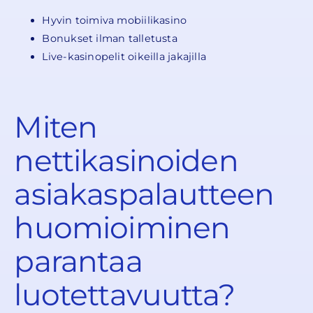
Hyvin toimiva mobiilikasino
Bonukset ilman talletusta
Live-kasinopelit oikeilla jakajilla
Miten
nettikasinoiden
asiakaspalautteen
huomioiminen
parantaa
luotettavuutta?