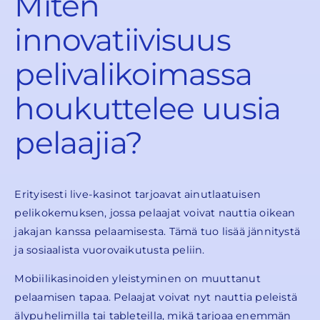
Miten
innovatiivisuus
pelivalikoimassa
houkuttelee uusia
pelaajia?
Erityisesti live-kasinot tarjoavat ainutlaatuisen
pelikokemuksen, jossa pelaajat voivat nauttia oikean
jakajan kanssa pelaamisesta. Tämä tuo lisää jännitystä
ja sosiaalista vuorovaikutusta peliin.
Mobiilikasinoiden yleistyminen on muuttanut
pelaamisen tapaa. Pelaajat voivat nyt nauttia peleistä
älypuhelimilla tai tableteilla, mikä tarjoaa enemmän