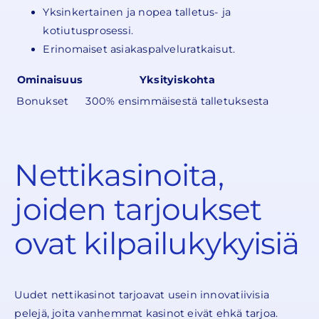
Yksinkertainen ja nopea talletus- ja
kotiutusprosessi.
Erinomaiset asiakaspalveluratkaisut.
Ominaisuus
Yksityiskohta
Bonukset
300% ensimmäisestä talletuksesta
Nettikasinoita,
joiden tarjoukset
ovat kilpailukykyisiä
Uudet nettikasinot tarjoavat usein innovatiivisia
pelejä, joita vanhemmat kasinot eivät ehkä tarjoa.