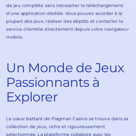
de jeu complète sans nécessiter le téléchargement
d’une application dédiée. Vous pouvez accéder à la
plupart des jeux, réaliser des dépôts et contacter le
service clientèle directement depuis votre navigateur
mobile.
Un Monde de Jeux
Passionnants à
Explorer
Le cœur battant de Flagman Casino se trouve dans sa
collection de jeux, riche et rigoureusement
sélectionnée. La plateforme collabore avec les