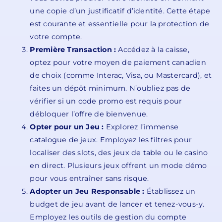
une copie d’un justificatif d’identité. Cette étape
est courante et essentielle pour la protection de
votre compte.
Première Transaction :
Accédez à la caisse,
optez pour votre moyen de paiement canadien
de choix (comme Interac, Visa, ou Mastercard), et
faites un dépôt minimum. N’oubliez pas de
vérifier si un code promo est requis pour
débloquer l’offre de bienvenue.
Opter pour un Jeu :
Explorez l’immense
catalogue de jeux. Employez les filtres pour
localiser des slots, des jeux de table ou le casino
en direct. Plusieurs jeux offrent un mode démo
pour vous entraîner sans risque.
Adopter un Jeu Responsable :
Établissez un
budget de jeu avant de lancer et tenez-vous-y.
Employez les outils de gestion du compte