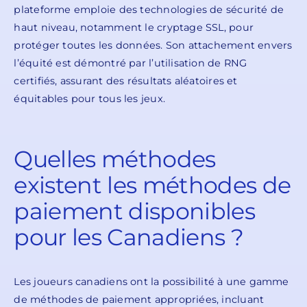
plateforme emploie des technologies de sécurité de
haut niveau, notamment le cryptage SSL, pour
protéger toutes les données. Son attachement envers
l’équité est démontré par l’utilisation de RNG
certifiés, assurant des résultats aléatoires et
équitables pour tous les jeux.
Quelles méthodes
existent les méthodes de
paiement disponibles
pour les Canadiens ?
Les joueurs canadiens ont la possibilité à une gamme
de méthodes de paiement appropriées, incluant