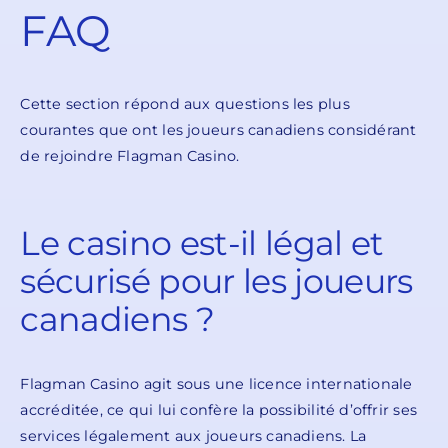
FAQ
Cette section répond aux questions les plus
courantes que ont les joueurs canadiens considérant
de rejoindre Flagman Casino.
Le casino est-il légal et
sécurisé pour les joueurs
canadiens ?
Flagman Casino agit sous une licence internationale
accréditée, ce qui lui confère la possibilité d’offrir ses
services légalement aux joueurs canadiens. La