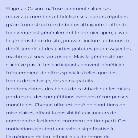
Flagman Casino maîtrise comment saluer ses
nouveaux membres et fidéliser ses joueurs réguliers
grâce à une structure de bonus attrayante. L’offre de
bienvenue est généralement le premier aperçu avec
la générosité de du site, pouvant inclure un bonus de
dépôt jumelé et des parties gratuites pour essayer les
machines à sous sans risque. Mais la générosité ne
s’achève pas là. Les participants peuvent bénéficier
fréquemment de offres spéciales telles que des
bonus de recharge, des spins gratuits
hebdomadaires, des bonus de cashback sur les mises
perdues ou des compétitions avec des récompenses
monétaires. Chaque offre est doté de conditions de
mise claires, offrant la possibilité aux joueurs de
comprendre facilement comment en tirer parti. Ces
motivations ajoutent une valeur significative à
l’expérience de jeu, offrant plus de temps de