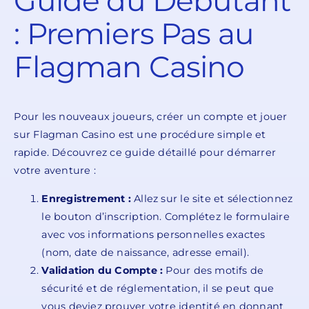
Guide du Débutant
: Premiers Pas au
Flagman Casino
Pour les nouveaux joueurs, créer un compte et jouer
sur Flagman Casino est une procédure simple et
rapide. Découvrez ce guide détaillé pour démarrer
votre aventure :
Enregistrement :
Allez sur le site et sélectionnez
le bouton d’inscription. Complétez le formulaire
avec vos informations personnelles exactes
(nom, date de naissance, adresse email).
Validation du Compte :
Pour des motifs de
sécurité et de réglementation, il se peut que
vous deviez prouver votre identité en donnant