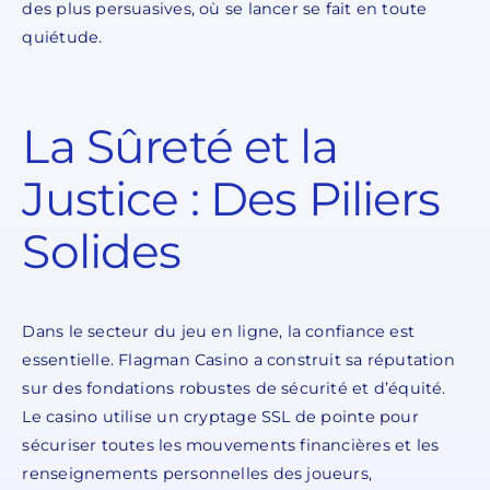
des plus persuasives, où se lancer se fait en toute
quiétude.
La Sûreté et la
Justice : Des Piliers
Solides
Dans le secteur du jeu en ligne, la confiance est
essentielle. Flagman Casino a construit sa réputation
sur des fondations robustes de sécurité et d’équité.
Le casino utilise un cryptage SSL de pointe pour
sécuriser toutes les mouvements financières et les
renseignements personnelles des joueurs,