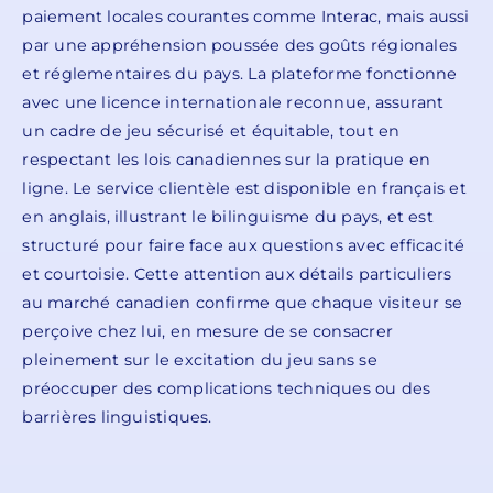
paiement locales courantes comme Interac, mais aussi
par une appréhension poussée des goûts régionales
et réglementaires du pays. La plateforme fonctionne
avec une licence internationale reconnue, assurant
un cadre de jeu sécurisé et équitable, tout en
respectant les lois canadiennes sur la pratique en
ligne. Le service clientèle est disponible en français et
en anglais, illustrant le bilinguisme du pays, et est
structuré pour faire face aux questions avec efficacité
et courtoisie. Cette attention aux détails particuliers
au marché canadien confirme que chaque visiteur se
perçoive chez lui, en mesure de se consacrer
pleinement sur le excitation du jeu sans se
préoccuper des complications techniques ou des
barrières linguistiques.