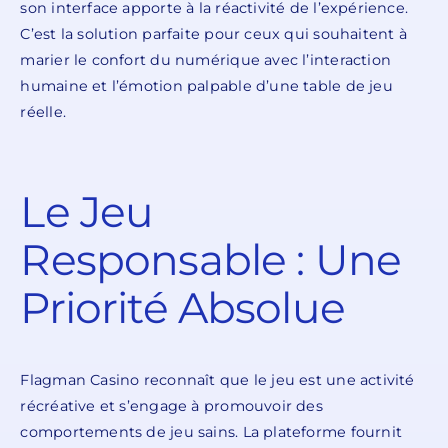
son interface apporte à la réactivité de l’expérience.
C’est la solution parfaite pour ceux qui souhaitent à
marier le confort du numérique avec l’interaction
humaine et l’émotion palpable d’une table de jeu
réelle.
Le Jeu
Responsable : Une
Priorité Absolue
Flagman Casino reconnaît que le jeu est une activité
récréative et s’engage à promouvoir des
comportements de jeu sains. La plateforme fournit