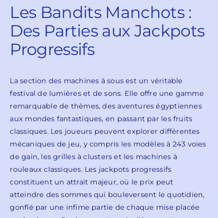
Les Bandits Manchots :
Des Parties aux Jackpots
Progressifs
La section des machines à sous est un véritable
festival de lumières et de sons. Elle offre une gamme
remarquable de thèmes, des aventures égyptiennes
aux mondes fantastiques, en passant par les fruits
classiques. Les joueurs peuvent explorer différentes
mécaniques de jeu, y compris les modèles à 243 voies
de gain, les grilles à clusters et les machines à
rouleaux classiques. Les jackpots progressifs
constituent un attrait majeur, où le prix peut
atteindre des sommes qui bouleversent le quotidien,
gonflé par une infime partie de chaque mise placée