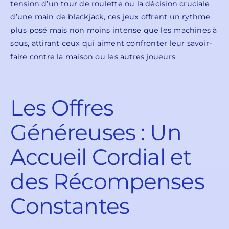
tension d’un tour de roulette ou la décision cruciale
d’une main de blackjack, ces jeux offrent un rythme
plus posé mais non moins intense que les machines à
sous, attirant ceux qui aiment confronter leur savoir-
faire contre la maison ou les autres joueurs.
Les Offres
Généreuses : Un
Accueil Cordial et
des Récompenses
Constantes