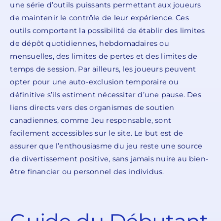
une série d’outils puissants permettant aux joueurs
de maintenir le contrôle de leur expérience. Ces
outils comportent la possibilité de établir des limites
de dépôt quotidiennes, hebdomadaires ou
mensuelles, des limites de pertes et des limites de
temps de session. Par ailleurs, les joueurs peuvent
opter pour une auto-exclusion temporaire ou
définitive s’ils estiment nécessiter d’une pause. Des
liens directs vers des organismes de soutien
canadiennes, comme Jeu responsable, sont
facilement accessibles sur le site. Le but est de
assurer que l’enthousiasme du jeu reste une source
de divertissement positive, sans jamais nuire au bien-
être financier ou personnel des individus.