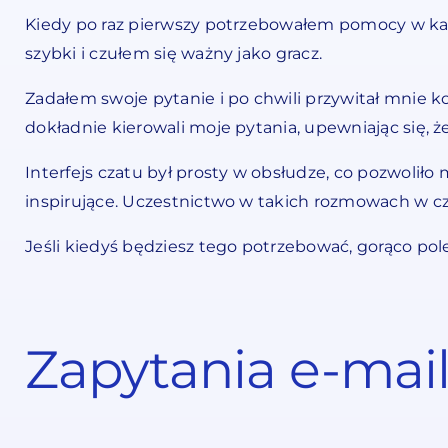
Kiedy po raz pierwszy potrzebowałem pomocy w kasy
szybki i czułem się ważny jako gracz.
Zadałem swoje pytanie i po chwili przywitał mnie k
dokładnie kierowali moje pytania, upewniając się,
Interfejs czatu był prosty w obsłudze, co pozwoliło
inspirujące. Uczestnictwo w takich rozmowach w cz
Jeśli kiedyś będziesz tego potrzebować, gorąco pol
Zapytania e-mai