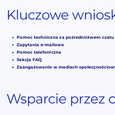
Kluczowe wniosk
Pomoc techniczna za pośrednictwem czatu
Zapytania e-mailowe
Pomoc telefoniczna
Sekcja FAQ
Zaangażowanie w mediach społecznościow
Wsparcie przez 