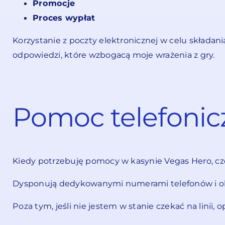
Promocje
Proces wypłat
Korzystanie z poczty elektronicznej w celu składan
odpowiedzi, które wzbogacą moje wrażenia z gry.
Pomoc telefonic
Kiedy potrzebuję pomocy w kasynie Vegas Hero, cz
Dysponują dedykowanymi numerami telefonów i okre
Poza tym, jeśli nie jestem w stanie czekać na linii,