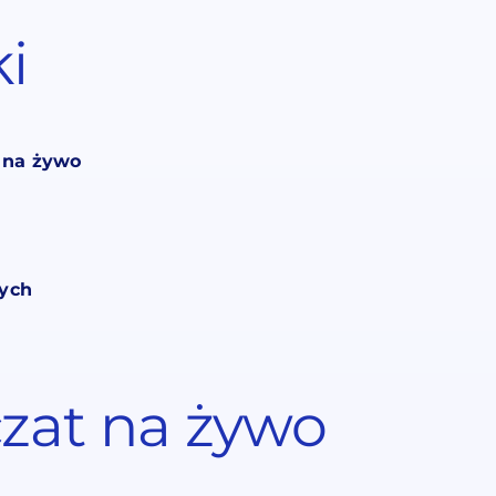
i
 na żywo
ych
czat na żywo