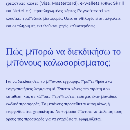
χρεωστικές κάρτες (Visa, Mastercard), e-wallets (όπως Skrill
και Neteller), προπληρωμένες κάρτες Paysafecard και
κλασικές τραπεζικές μεταφορές. Όλες οι επιλογές είναι ασφαλείς
και οι πληρωμές εκτελούνται χωρίς καθυστερήσεις.
Πώς μπορώ να διεκδικήσω το
μπόνους καλωσορίσματος;
Για να διεκδικήσεις το μπόνους εγγραφής, πρέπει πρώτα να
ενεργοποιήσεις λογαριασμό. Έπειτα κάνεις την πρώτη σου
κατάθεση και, σε κάποιες περιπτώσεις, εισάγεις έναν μοναδικό
κωδικό προσφοράς. Το μπόνους προστίθεται αυτομάτως ή
ενεργοποιείται χειροκίνητα. Να θυμάσαι πάντοτε να μελετάς τους
όρους της προσφοράς για να γνωρίζεις τι εφαρμόζεται.