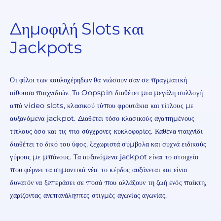
Δημοφιλή Slots και
Jackpots
Οι φίλοι των κουλοχέρηδων θα νιώσουν σαν σε πραγματική
αίθουσα παιχνιδιών. Το Oopspin διαθέτει μια μεγάλη συλλογή
από video slots, κλασικού τύπου φρουτάκια και τίτλους με
αυξανόμενα jackpot. Διαθέτει τόσο κλασικούς αγαπημένους
τίτλους όσο και τις πιο σύγχρονες κυκλοφορίες. Καθένα παιχνίδι
διαθέτει το δικό του ύφος, ξεχωριστά σύμβολα και συχνά ειδικούς
γύρους με μπόνους. Τα αυξανόμενα jackpot είναι το στοιχείο
που φέρνει τα σημαντικά νέα: το κέρδος αυξάνεται και είναι
δυνατόν να ξεπεράσει σε ποσά που αλλάζουν τη ζωή ενός παίκτη,
χαρίζοντας ανεπανάληπτες στιγμές αγωνίας αγωνίας.