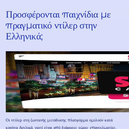
Προσφέρονται παιχνίδια με
πραγματικό ντίλερ στην
Ελληνικά;
Οι ντίλερ στη ζωντανής μετάδοσης πλατφόρμα ομιλούν κατά
κανόνα Αγγλικά, γιατί είναι από διάφορες χώρες επαγγελματίες.