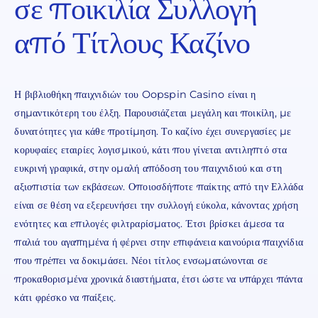
σε ποικιλία Συλλογή
από Τίτλους Καζίνο
Η βιβλιοθήκη παιχνιδιών του Oopspin Casino είναι η
σημαντικότερη του έλξη. Παρουσιάζεται μεγάλη και ποικίλη, με
δυνατότητες για κάθε προτίμηση. Το καζίνο έχει συνεργασίες με
κορυφαίες εταιρίες λογισμικού, κάτι που γίνεται αντιληπτό στα
ευκρινή γραφικά, στην ομαλή απόδοση του παιχνιδιού και στη
αξιοπιστία των εκβάσεων. Οποιοσδήποτε παίκτης από την Ελλάδα
είναι σε θέση να εξερευνήσει την συλλογή εύκολα, κάνοντας χρήση
ενότητες και επιλογές φιλτραρίσματος. Έτσι βρίσκει άμεσα τα
παλιά του αγαπημένα ή φέρνει στην επιφάνεια καινούρια παιχνίδια
που πρέπει να δοκιμάσει. Νέοι τίτλος ενσωματώνονται σε
προκαθορισμένα χρονικά διαστήματα, έτσι ώστε να υπάρχει πάντα
κάτι φρέσκο να παίξεις.