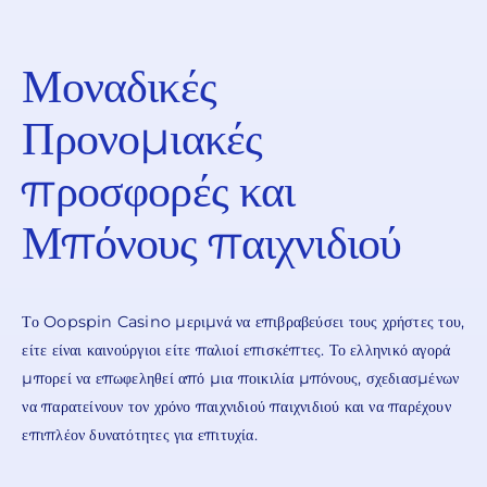
Μοναδικές
Προνομιακές
προσφορές και
Μπόνους παιχνιδιού
Το Oopspin Casino μεριμνά να επιβραβεύσει τους χρήστες του,
είτε είναι καινούργιοι είτε παλιοί επισκέπτες. Το ελληνικό αγορά
μπορεί να επωφεληθεί από μια ποικιλία μπόνους, σχεδιασμένων
να παρατείνουν τον χρόνο παιχνιδιού παιχνιδιού και να παρέχουν
επιπλέον δυνατότητες για επιτυχία.