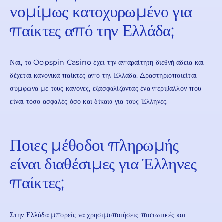
νομίμως κατοχυρωμένο για
παίκτες από την Ελλάδα;
Ναι, το Oopspin Casino έχει την απαραίτητη διεθνή άδεια και
δέχεται κανονικά παίκτες από την Ελλάδα. Δραστηριοποιείται
σύμφωνα με τους κανόνες, εξασφαλίζοντας ένα περιβάλλον που
είναι τόσο ασφαλές όσο και δίκαιο για τους Έλληνες.
Ποιες μέθοδοι πληρωμής
είναι διαθέσιμες για Έλληνες
παίκτες;
Στην Ελλάδα μπορείς να χρησιμοποιήσεις πιστωτικές και