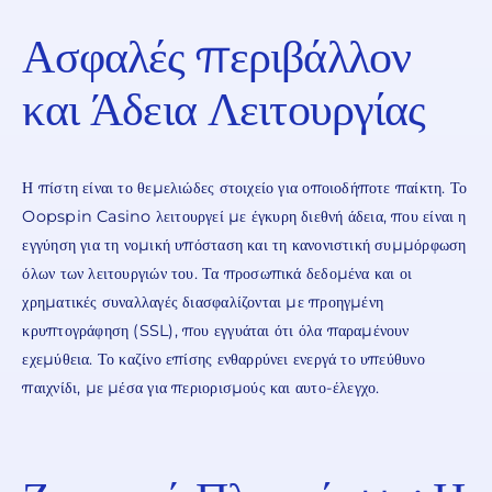
Ασφαλές περιβάλλον
και Άδεια Λειτουργίας
Η πίστη είναι το θεμελιώδες στοιχείο για οποιοδήποτε παίκτη. Το
Oopspin Casino λειτουργεί με έγκυρη διεθνή άδεια, που είναι η
εγγύηση για τη νομική υπόσταση και τη κανονιστική συμμόρφωση
όλων των λειτουργιών του. Τα προσωπικά δεδομένα και οι
χρηματικές συναλλαγές διασφαλίζονται με προηγμένη
κρυπτογράφηση (SSL), που εγγυάται ότι όλα παραμένουν
εχεμύθεια. Το καζίνο επίσης ενθαρρύνει ενεργά το υπεύθυνο
παιχνίδι, με μέσα για περιορισμούς και αυτο-έλεγχο.