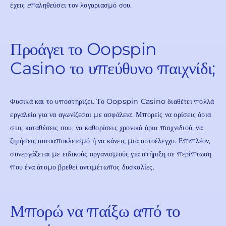
έχεις επαληθεύσει τον λογαριασμό σου.
Προάγει το Oopspin
Casino το υπεύθυνο παιχνίδι;
Φυσικά και το υποστηρίζει. Το Oopspin Casino διαθέτει πολλά
εργαλεία για να αγωνίζεσαι με ασφάλεια. Μπορείς να ορίσεις όρια
στις καταθέσεις σου, να καθορίσεις χρονικά όρια παιχνιδιού, να
ζητήσεις αυτοαποκλεισμό ή να κάνεις μια αυτοέλεγχο. Επιπλέον,
συνεργάζεται με ειδικούς οργανισμούς για στήριξη σε περίπτωση
που ένα άτομο βρεθεί αντιμέτωπος δυσκολίες.
Μπορώ να παίξω από το