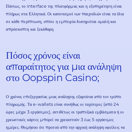
Πάντως, το interface της πλατφόρμας και η εξυπηρέτηση είναι
πλήρως στα Ελληνικά. Οι κανονισμοί των παιχνιδιών είναι τα ίδια
σε κάθε περίπτωση, οπότε η εμπειρία διατηρείται ομαλή και
απρόσκοπτη και ξεκάθαρη.
Πόσος χρόνος είναι
απαραίτητος για μια ανάληψη
στο Oopspin Casino;
Ο χρόνος επεξεργασίας μιας ανάληψης εξαρτάται από τον τρόπο
πληρωμής. Τα e-wallets είναι συνήθως οι ταχύτερες (από 24
ώρες μέχρι 3 εργάσιμες), αντιθέτως οι τραπεζικά εμβάσματα ή οι
χρεωστικές κάρτες μπορεί να χρειαστούν 3 έως 5 εργάσιμες
ημέρες. Θυμήσου ότι προτού από την αρχική ανάληψη οφείλεις να