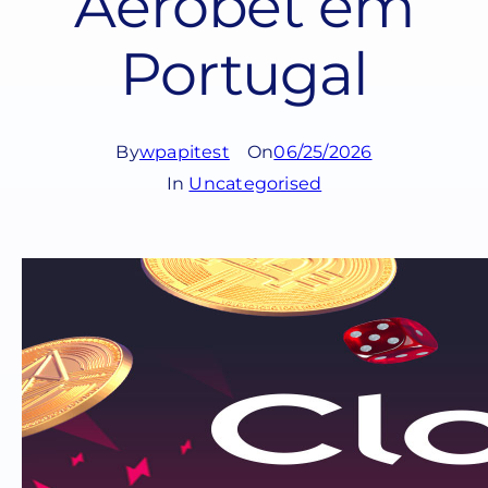
Aerobet em
Portugal
By
wpapitest
On
06/25/2026
In
Uncategorised