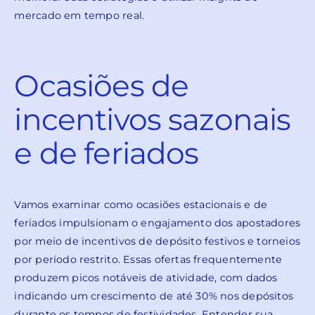
mercado em tempo real.
Ocasiões de
incentivos sazonais
e de feriados
Vamos examinar como ocasiões estacionais e de
feriados impulsionam o engajamento dos apostadores
por meio de incentivos de depósito festivos e torneios
por período restrito. Essas ofertas frequentemente
produzem picos notáveis de atividade, com dados
indicando um crescimento de até 30% nos depósitos
durante os tempos de festividades. Entender sua