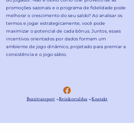
promoções sazonais e o programa de fidelidade pode
melhorar o crescimento do seu saldo? Ao analisar os
termos e jogar estrategicamente, você pode
maximizar o potencial de cada bônus. Juntos, esses
incentivos orientados por dados formam um
ambiente de jogo dinâmico, projetado para premiar a
consistência e o jogo sábio.
Facebook
Bussitransport
Reisikorraldus
Kontakt