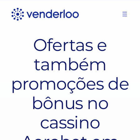
Skip
to
content
Ofertas e
também
promoções de
bônus no
cassino