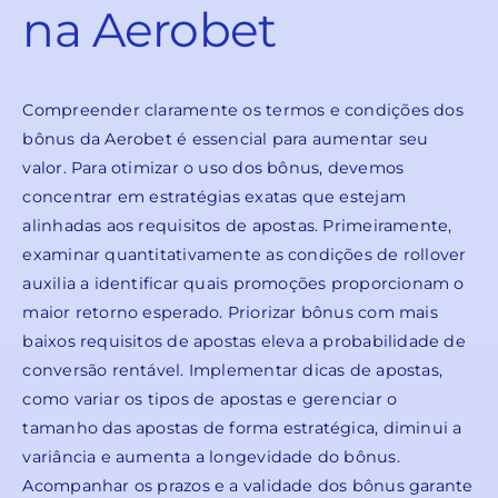
na Aerobet
Compreender claramente os termos e condições dos
bônus da Aerobet é essencial para aumentar seu
valor. Para otimizar o uso dos bônus, devemos
concentrar em estratégias exatas que estejam
alinhadas aos requisitos de apostas. Primeiramente,
examinar quantitativamente as condições de rollover
auxilia a identificar quais promoções proporcionam o
maior retorno esperado. Priorizar bônus com mais
baixos requisitos de apostas eleva a probabilidade de
conversão rentável. Implementar dicas de apostas,
como variar os tipos de apostas e gerenciar o
tamanho das apostas de forma estratégica, diminui a
variância e aumenta a longevidade do bônus.
Acompanhar os prazos e a validade dos bônus garante