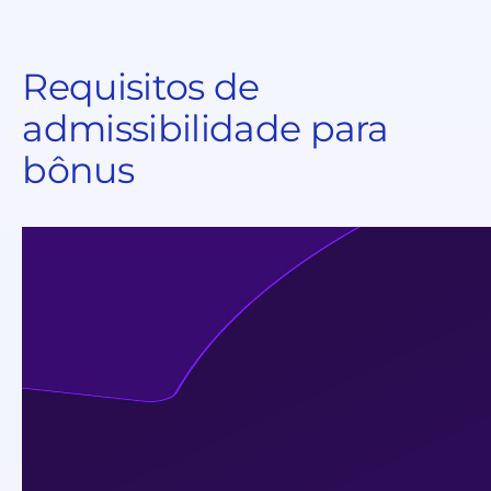
Requisitos de
admissibilidade para
bônus