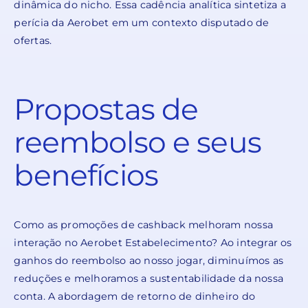
dinâmica do nicho. Essa cadência analítica sintetiza a
perícia da Aerobet em um contexto disputado de
ofertas.
Propostas de
reembolso e seus
benefícios
Como as promoções de cashback melhoram nossa
interação no Aerobet Estabelecimento? Ao integrar os
ganhos do reembolso ao nosso jogar, diminuímos as
reduções e melhoramos a sustentabilidade da nossa
conta. A abordagem de retorno de dinheiro do