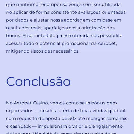
que nenhuma recompensa vença sem ser utilizada.
Ao aplicar de forma consistente avaliações orientadas
por dados e ajustar nossa abordagem com base em
resultados reais, aperfeiçoamos a otimização dos
bônus. Essa metodologia estruturada nos possibilita
acessar todo o potencial promocional da Aerobet,
mitigando riscos desnecessários.
Conclusão
No Aerobet Casino, vemos como seus bônus bem
organizados — desde a oferta de boas-vindas gradual
com requisito de aposta de 30x até recargas semanais
e cashback — impulsionam o valor e o engajamento
do jogador. Não é óbvio como tirar proveito de as