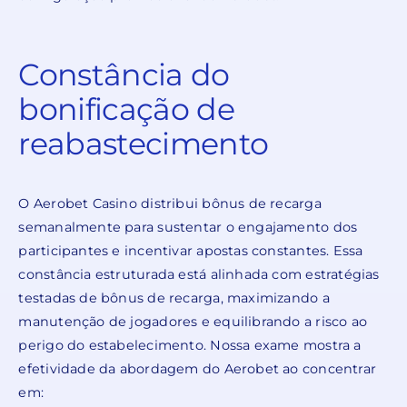
Constância do
bonificação de
reabastecimento
O Aerobet Casino distribui bônus de recarga
semanalmente para sustentar o engajamento dos
participantes e incentivar apostas constantes. Essa
constância estruturada está alinhada com estratégias
testadas de bônus de recarga, maximizando a
manutenção de jogadores e equilibrando a risco ao
perigo do estabelecimento. Nossa exame mostra a
efetividade da abordagem do Aerobet ao concentrar
em: