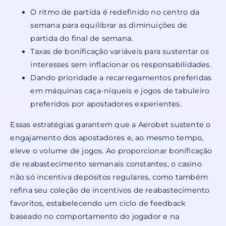
O ritmo de partida é redefinido no centro da
semana para equilibrar as diminuições de
partida do final de semana.
Taxas de bonificação variáveis para sustentar os
interesses sem inflacionar os responsabilidades.
Dando prioridade a recarregamentos preferidas
em máquinas caça-níqueis e jogos de tabuleiro
preferidos por apostadores experientes.
Essas estratégias garantem que a Aerobet sustente o
engajamento dos apostadores e, ao mesmo tempo,
eleve o volume de jogos. Ao proporcionar bonificação
de reabastecimento semanais constantes, o casino
não só incentiva depósitos regulares, como também
refina seu coleção de incentivos de reabastecimento
favoritos, estabelecendo um ciclo de feedback
baseado no comportamento do jogador e na