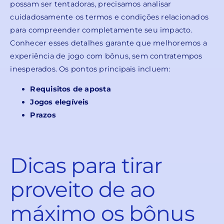
possam ser tentadoras, precisamos analisar
cuidadosamente os termos e condições relacionados
para compreender completamente seu impacto.
Conhecer esses detalhes garante que melhoremos a
experiência de jogo com bônus, sem contratempos
inesperados. Os pontos principais incluem:
Requisitos de aposta
Jogos elegíveis
Prazos
Dicas para tirar
proveito de ao
máximo os bônus