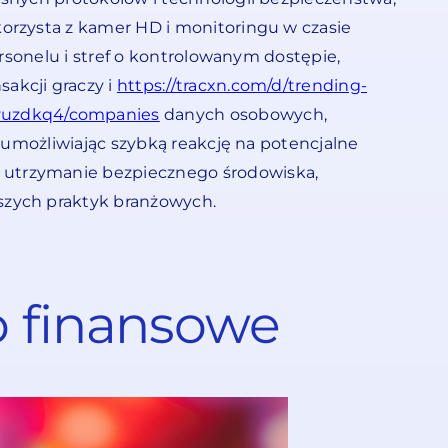
orzysta z kamer HD i monitoringu w czasie
ersonelu i stref o kontrolowanym dostępie,
akcji graczy i
https://tracxn.com/d/trending-
zyuzdkq4/companies
danych osobowych,
 umożliwiając szybką reakcję na potencjalne
 utrzymanie bezpiecznego środowiska,
szych praktyk branżowych.
o finansowe