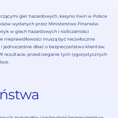
yczącymi gier hazardowych, kasyno Irwin w Polsce
zepisów wydanych przez Ministerstwo Finansów.
ktyk w grach hazardowych i rozliczalności
kie nieprawidłowości muszą być niezwłocznie
i jednocześnie dbać o bezpieczeństwo klientów.
 W rezultacie, przestrzeganie tych rygorystycznych
lsce.
eństwa
esnych protokołów i technologii bezpieczeństwa,