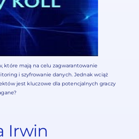
w, które mają na celu zagwarantowanie
oring i szyfrowanie danych. Jednak wciąż
ektów jest kluczowe dla potencjalnych graczy
magane?
a Irwin