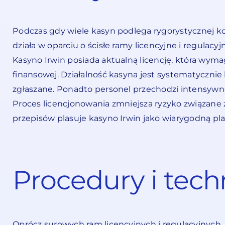
Podczas gdy wiele kasyn podlega rygorystycznej ko
działa w oparciu o ścisłe ramy licencyjne i regula
Kasyno Irwin posiada aktualną licencję, która wyma
finansowej. Działalność kasyna jest systematyczni
zgłaszane. Ponadto personel przechodzi intensywn
Proces licencjonowania zmniejsza ryzyko związane z 
przepisów plasuje kasyno Irwin jako wiarygodną pl
Procedury i tec
Oprócz surowych ram licencyjnych i regulacyjnych,