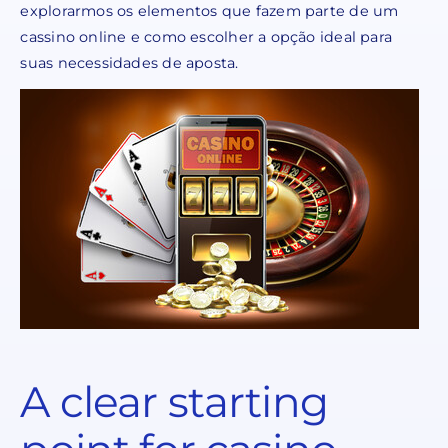
explorarmos os elementos que fazem parte de um
cassino online e como escolher a opção ideal para
suas necessidades de aposta.
A clear starting