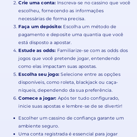
Crie uma conta:
Inscreva-se no cassino que você
escolheu, fornecendo as informações
necessárias de forma precisa.
Faça um depósito:
Escolha um método de
pagamento e deposite uma quantia que você
está disposto a apostar.
Estude as odds:
Familiarize-se com as odds dos
jogos que você pretende jogar, entendendo
como elas impactam suas apostas.
Escolha seu jogo:
Selecione entre as opções
disponíveis, como roleta, blackjack ou caça-
níqueis, dependendo da sua preferência.
Comece a jogar:
Após ter tudo configurado,
inicie suas apostas e lembre-se de se divertir!
Escolher um cassino de confiança garante um
ambiente seguro.
Uma conta registrada é essencial para jogar