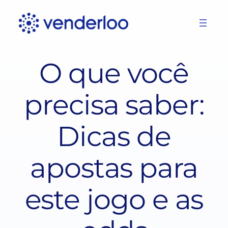
Skip
to
content
O que você
precisa saber:
Dicas de
apostas para
este jogo e as