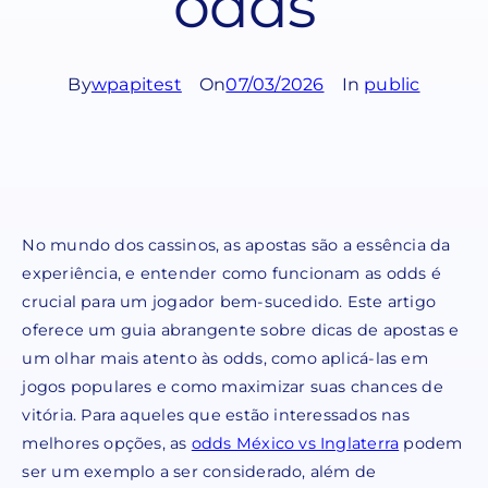
odds
By
wpapitest
On
07/03/2026
In
public
No mundo dos cassinos, as apostas são a essência da
experiência, e entender como funcionam as odds é
crucial para um jogador bem-sucedido. Este artigo
oferece um guia abrangente sobre dicas de apostas e
um olhar mais atento às odds, como aplicá-las em
jogos populares e como maximizar suas chances de
vitória. Para aqueles que estão interessados nas
melhores opções, as
odds México vs Inglaterra
podem
ser um exemplo a ser considerado, além de