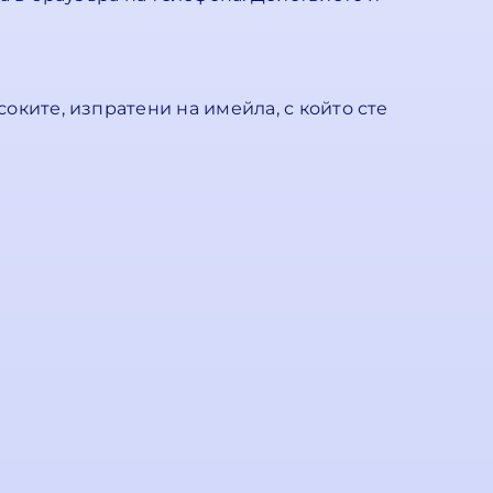
оките, изпратени на имейла, с който сте