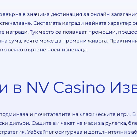
ревърна в значима дестинация за онлайн залагания.
печалване. Системата изгради нейната характер ок
е награди. Тук често се появяват промоции, предо
лна сума, която може да промени живота. Практични
ino всяко въртене носи изненада.
 в NV Casino Изв
 подминава и почитателите на класическите игри. В 
и дилъри. Същите ви чакат на маси за рулетка, бле
 стратегия. Уебсайтът осигурява и допълнителни за