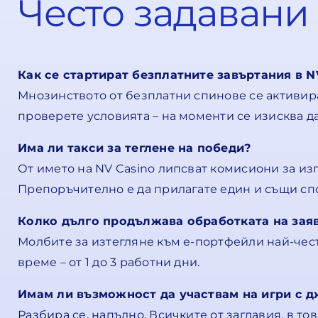
Често задавани
Как се стартират безплатните завъртания в N
Мнозинството от безплатни спинове се активира
проверете условията – на моменти се изисква д
Има ли такси за теглене на победи?
От името на NV Casino липсват комисиони за из
Препоръчително е да прилагате един и същи спо
Колко дълго продължава обработката на заяв
Молбите за изтегляне към е-портфейли най-чест
време – от 1 до 3 работни дни.
Имам ли възможност да участвам на игри с д
Разбира се, напълно. Всичките от заглавия, в т