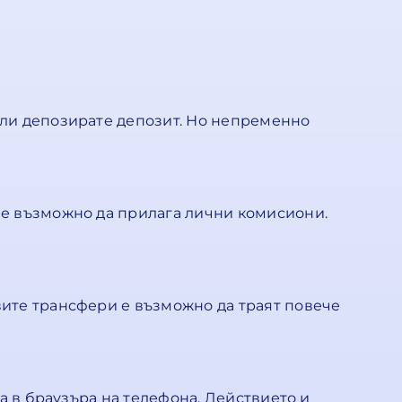
или депозирате депозит. Но непременно
 е възможно да прилага лични комисиони.
вите трансфери е възможно да траят повече
га в браузъра на телефона. Действието и