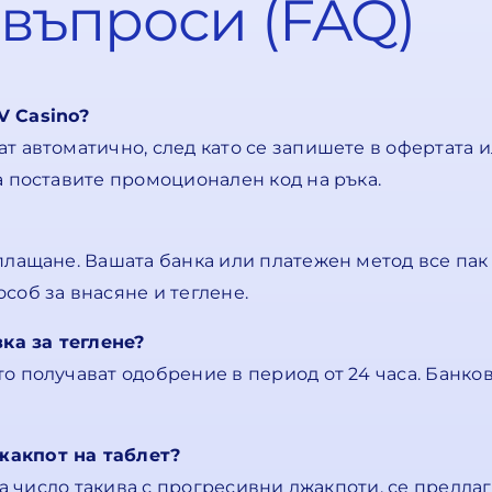
 въпроси (FAQ)
V Casino?
т автоматично, след като се запишете в офертата 
а поставите промоционален код на ръка.
плащане. Вашата банка или платежен метод все пак
соб за внасяне и теглене.
ка за теглене?
о получават одобрение в период от 24 часа. Банко
жакпот на таблет?
ова число такива с прогресивни джакпоти, се предла