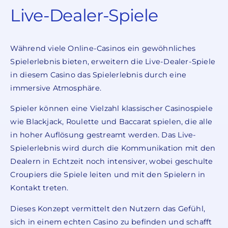
Live-Dealer-Spiele
Während viele Online-Casinos ein gewöhnliches
Spielerlebnis bieten, erweitern die Live-Dealer-Spiele
in diesem Casino das Spielerlebnis durch eine
immersive Atmosphäre.
Spieler können eine Vielzahl klassischer Casinospiele
wie Blackjack, Roulette und Baccarat spielen, die alle
in hoher Auflösung gestreamt werden. Das Live-
Spielerlebnis wird durch die Kommunikation mit den
Dealern in Echtzeit noch intensiver, wobei geschulte
Croupiers die Spiele leiten und mit den Spielern in
Kontakt treten.
Dieses Konzept vermittelt den Nutzern das Gefühl,
sich in einem echten Casino zu befinden und schafft