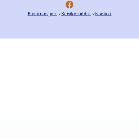
Facebook
Bussitransport
Reisikorraldus
Kontakt