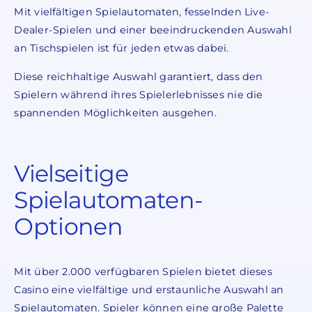
Mit vielfältigen Spielautomaten, fesselnden Live-
Dealer-Spielen und einer beeindruckenden Auswahl
an Tischspielen ist für jeden etwas dabei.
Diese reichhaltige Auswahl garantiert, dass den
Spielern während ihres Spielerlebnisses nie die
spannenden Möglichkeiten ausgehen.
Vielseitige
Spielautomaten-
Optionen
Mit über 2.000 verfügbaren Spielen bietet dieses
Casino eine vielfältige und erstaunliche Auswahl an
Spielautomaten. Spieler können eine große Palette