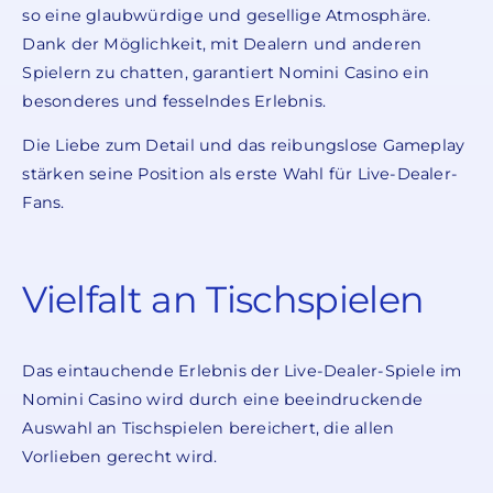
so eine glaubwürdige und gesellige Atmosphäre.
Dank der Möglichkeit, mit Dealern und anderen
Spielern zu chatten, garantiert Nomini Casino ein
besonderes und fesselndes Erlebnis.
Die Liebe zum Detail und das reibungslose Gameplay
stärken seine Position als erste Wahl für Live-Dealer-
Fans.
Vielfalt an Tischspielen
Das eintauchende Erlebnis der Live-Dealer-Spiele im
Nomini Casino wird durch eine beeindruckende
Auswahl an Tischspielen bereichert, die allen
Vorlieben gerecht wird.