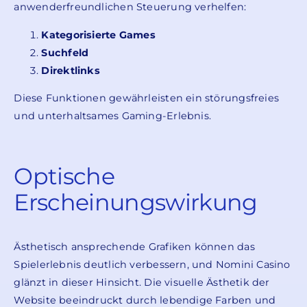
anwenderfreundlichen Steuerung verhelfen:
Kategorisierte Games
Suchfeld
Direktlinks
Diese Funktionen gewährleisten ein störungsfreies
und unterhaltsames Gaming-Erlebnis.
Optische
Erscheinungswirkung
Ästhetisch ansprechende Grafiken können das
Spielerlebnis deutlich verbessern, und Nomini Casino
glänzt in dieser Hinsicht. Die visuelle Ästhetik der
Website beeindruckt durch lebendige Farben und