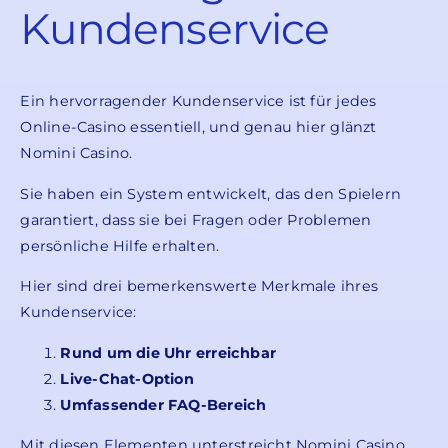
Kundenservice
Ein hervorragender Kundenservice ist für jedes
Online-Casino essentiell, und genau hier glänzt
Nomini Casino.
Sie haben ein System entwickelt, das den Spielern
garantiert, dass sie bei Fragen oder Problemen
persönliche Hilfe erhalten.
Hier sind drei bemerkenswerte Merkmale ihres
Kundenservice:
Rund um die Uhr erreichbar
Live-Chat-Option
Umfassender FAQ-Bereich
Mit diesen Elementen unterstreicht Nomini Casino