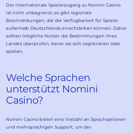
Der internationale Spielerzugang zu Nomini Casino
ist nicht unbegrenzt; es gibt regionale
Beschränkungen, die die Verfügbarkeit für Spieler
außerhalb Deutschlands einschränken können. Daher
sollten mögliche Nutzer die Bestimmungen ihres
Landes überprüfen, bevor sie sich registrieren oder
spielen.
Welche Sprachen
unterstützt Nomini
Casino?
Nomini Casino bietet eine Vielzahl an Sprachoptionen
und mehrsprachigen Support, um der