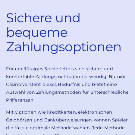
Sichere und
bequeme
Zahlungsoptionen
Für ein flüssiges Spielerlebnis sind sichere und
komfortable Zahlungsmethoden notwendig. Nomini
Casino versteht dieses Bedürfnis und bietet eine
Auswahl von Zahlungsmethoden für unterschiedliche
Präferenzen.
Mit Optionen wie Kreditkarten, elektronischen
Geldbörsen und Banküberweisungen können Spieler
die für sie optimale Methode wählen. Jede Methode