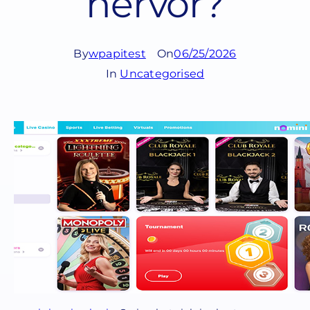
hervor?
By
wpapitest
On
06/25/2026
In
Uncategorised