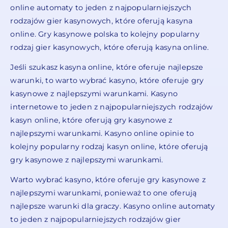
online automaty to jeden z najpopularniejszych
rodzajów gier kasynowych, które oferują kasyna
online. Gry kasynowe polska to kolejny popularny
rodzaj gier kasynowych, które oferują kasyna online.
Jeśli szukasz kasyna online, które oferuje najlepsze
warunki, to warto wybrać kasyno, które oferuje gry
kasynowe z najlepszymi warunkami. Kasyno
internetowe to jeden z najpopularniejszych rodzajów
kasyn online, które oferują gry kasynowe z
najlepszymi warunkami. Kasyno online opinie to
kolejny popularny rodzaj kasyn online, które oferują
gry kasynowe z najlepszymi warunkami.
Warto wybrać kasyno, które oferuje gry kasynowe z
najlepszymi warunkami, ponieważ to one oferują
najlepsze warunki dla graczy. Kasyno online automaty
to jeden z najpopularniejszych rodzajów gier