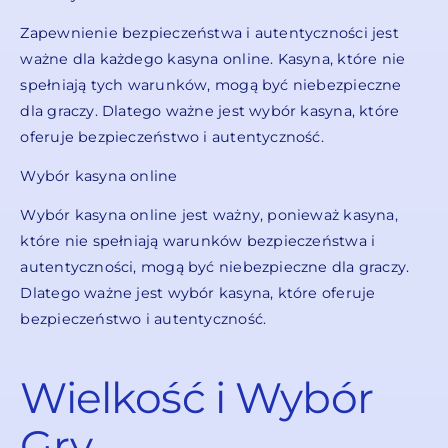
Zapewnienie bezpieczeństwa i autentyczności jest
ważne dla każdego kasyna online. Kasyna, które nie
spełniają tych warunków, mogą być niebezpieczne
dla graczy. Dlatego ważne jest wybór kasyna, które
oferuje bezpieczeństwo i autentyczność.
Wybór kasyna online
Wybór kasyna online jest ważny, ponieważ kasyna,
które nie spełniają warunków bezpieczeństwa i
autentyczności, mogą być niebezpieczne dla graczy.
Dlatego ważne jest wybór kasyna, które oferuje
bezpieczeństwo i autentyczność.
Wielkość i Wybór
Gry