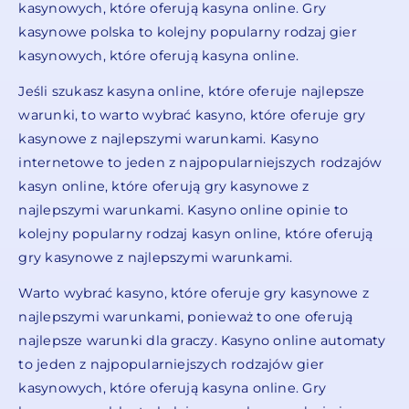
kasynowych, które oferują kasyna online. Gry
kasynowe polska to kolejny popularny rodzaj gier
kasynowych, które oferują kasyna online.
Jeśli szukasz kasyna online, które oferuje najlepsze
warunki, to warto wybrać kasyno, które oferuje gry
kasynowe z najlepszymi warunkami. Kasyno
internetowe to jeden z najpopularniejszych rodzajów
kasyn online, które oferują gry kasynowe z
najlepszymi warunkami. Kasyno online opinie to
kolejny popularny rodzaj kasyn online, które oferują
gry kasynowe z najlepszymi warunkami.
Warto wybrać kasyno, które oferuje gry kasynowe z
najlepszymi warunkami, ponieważ to one oferują
najlepsze warunki dla graczy. Kasyno online automaty
to jeden z najpopularniejszych rodzajów gier
kasynowych, które oferują kasyna online. Gry