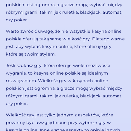
polskich jest ogromna, a gracze mogą wybrać między
różnymi grami, takimi jak ruletka, blackjack, automat,
czy poker.
Warto zwrócić uwagę, że nie wszystkie kasyna online
polskie oferują taką samą wielkość gry. Dlatego ważne
jest, aby wybrać kasyno online, które oferuje gry,
które są twoim stylem.
Jeśli szukasz gry, która oferuje wiele możliwości
wygrania, to kasyna online polskie są idealnym
rozwiązaniem. Wielkość gry w kasynach online
polskich jest ogromna, a gracze mogą wybrać między
różnymi grami, takimi jak ruletka, blackjack, automat,
czy poker.
Wielkość gry jest tylko jednym z aspektów, które
powinny być uwzględnione przy wyborze gry w
kasynie online. Inne ważne aspekty to opinie innych