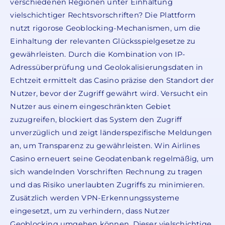
verschiedenen Regionen unter Einhaltung
vielschichtiger Rechtsvorschriften? Die Plattform
nutzt rigorose Geoblocking-Mechanismen, um die
Einhaltung der relevanten Glücksspielgesetze zu
gewährleisten. Durch die Kombination von IP-
Adressüberprüfung und Geolokalisierungsdaten in
Echtzeit ermittelt das Casino präzise den Standort der
Nutzer, bevor der Zugriff gewährt wird. Versucht ein
Nutzer aus einem eingeschränkten Gebiet
zuzugreifen, blockiert das System den Zugriff
unverzüglich und zeigt länderspezifische Meldungen
an, um Transparenz zu gewährleisten. Win Airlines
Casino erneuert seine Geodatenbank regelmäßig, um
sich wandelnden Vorschriften Rechnung zu tragen
und das Risiko unerlaubten Zugriffs zu minimieren.
Zusätzlich werden VPN-Erkennungssysteme
eingesetzt, um zu verhindern, dass Nutzer
Geoblocking umgehen können. Dieser vielschichtige