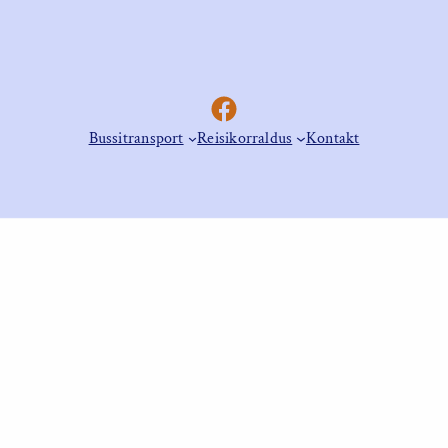
Facebook
Bussitransport
Reisikorraldus
Kontakt