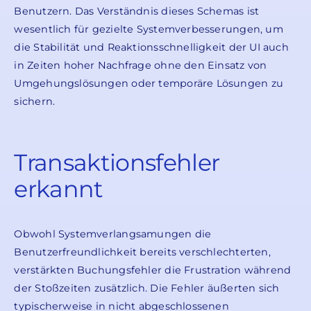
Benutzern. Das Verständnis dieses Schemas ist
wesentlich für gezielte Systemverbesserungen, um
die Stabilität und Reaktionsschnelligkeit der UI auch
in Zeiten hoher Nachfrage ohne den Einsatz von
Umgehungslösungen oder temporäre Lösungen zu
sichern.
Transaktionsfehler
erkannt
Obwohl Systemverlangsamungen die
Benutzerfreundlichkeit bereits verschlechterten,
verstärkten Buchungsfehler die Frustration während
der Stoßzeiten zusätzlich. Die Fehler äußerten sich
typischerweise in nicht abgeschlossenen