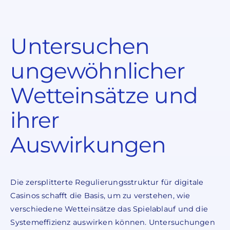
Untersuchen
ungewöhnlicher
Wetteinsätze und
ihrer
Auswirkungen
Die zersplitterte Regulierungsstruktur für digitale
Casinos schafft die Basis, um zu verstehen, wie
verschiedene Wetteinsätze das Spielablauf und die
Systemeffizienz auswirken können. Untersuchungen