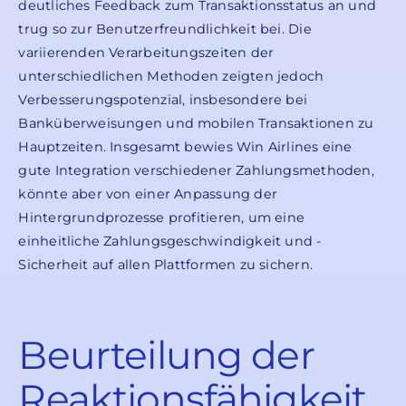
deutliches Feedback zum Transaktionsstatus an und
trug so zur Benutzerfreundlichkeit bei. Die
variierenden Verarbeitungszeiten der
unterschiedlichen Methoden zeigten jedoch
Verbesserungspotenzial, insbesondere bei
Banküberweisungen und mobilen Transaktionen zu
Hauptzeiten. Insgesamt bewies Win Airlines eine
gute Integration verschiedener Zahlungsmethoden,
könnte aber von einer Anpassung der
Hintergrundprozesse profitieren, um eine
einheitliche Zahlungsgeschwindigkeit und -
Sicherheit auf allen Plattformen zu sichern.
Beurteilung der
Reaktionsfähigkeit