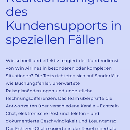
des
Kundensupports in
speziellen Fällen
Wie schnell und effektiv reagiert der Kundendienst
von Win Airlines in besonderen oder komplexen
Situationen? Die Tests richteten sich auf Sonderfälle
wie Buchungsfehler, unerwartete
Reiseplanänderungen und undeutliche
Rechnungsdifferenzen. Das Team überprüfte die
Antwortzeiten über verschiedene Kanäle – Echtzeit-
Chat, elektronische Post und Telefon – und
dokumentierte Geschwindigkeit und Lösungsgrad.
Der Echtzeit-Chat reagierte in der Regel innerhalb