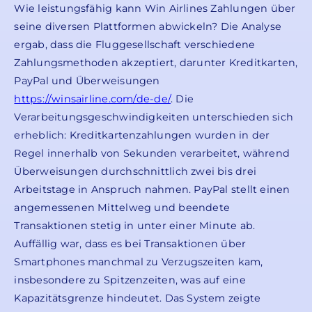
Wie leistungsfähig kann Win Airlines Zahlungen über
seine diversen Plattformen abwickeln? Die Analyse
ergab, dass die Fluggesellschaft verschiedene
Zahlungsmethoden akzeptiert, darunter Kreditkarten,
PayPal und Überweisungen
https://winsairline.com/de-de/
. Die
Verarbeitungsgeschwindigkeiten unterschieden sich
erheblich: Kreditkartenzahlungen wurden in der
Regel innerhalb von Sekunden verarbeitet, während
Überweisungen durchschnittlich zwei bis drei
Arbeitstage in Anspruch nahmen. PayPal stellt einen
angemessenen Mittelweg und beendete
Transaktionen stetig in unter einer Minute ab.
Auffällig war, dass es bei Transaktionen über
Smartphones manchmal zu Verzugszeiten kam,
insbesondere zu Spitzenzeiten, was auf eine
Kapazitätsgrenze hindeutet. Das System zeigte