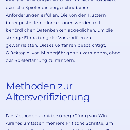
Altersverifizierungsmethoden, um sicherzustellen,
dass alle Spieler die vorgeschriebenen
Anforderungen erfüllen. Die von den Nutzern
bereitgestellten Informationen werden mit
behördlichen Datenbanken abgeglichen, um die
strenge Einhaltung der Vorschriften zu
gewährleisten. Dieses Verfahren beabsichtigt,
Glücksspiel von Minderjährigen zu verhindern, ohne
das Spielerfahrung zu mindern.
Methoden zur
Altersverifizierung
Die Methoden zur Altersüberprüfung von Win
Airlines umfassen mehrere kritische Schritte, um