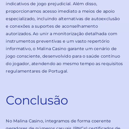
indicativos de jogo prejudicial. Além disso,
proporcionamos acesso imediato a meios de apoio
especializado, incluindo alternativas de autoexclusão
e conexões a suportes de aconselhamento
autorizados. Ao unir a monitorização detalhada com
instrumentos preventivas e um vasto repertório
informativo, o Malina Casino garante um cenário de
jogo consciente, desenvolvido para o saúde contínuo
do jogador, atendendo ao mesmo tempo as requisitos
regulamentares de Portugal.
Conclusão
No Malina Casino, integramos de forma coerente
geradores de números casuais (RNGs) certificados de