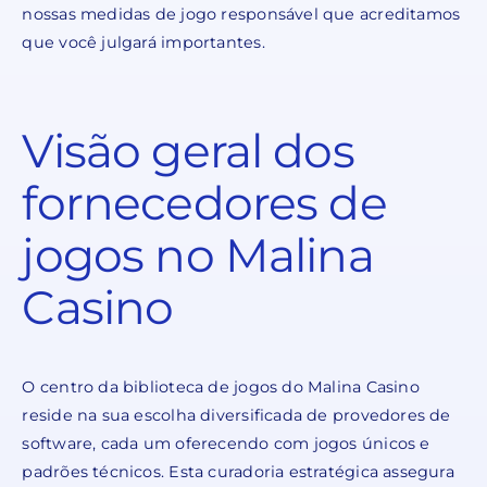
nossas medidas de jogo responsável que acreditamos
que você julgará importantes.
Visão geral dos
fornecedores de
jogos no Malina
Casino
O centro da biblioteca de jogos do Malina Casino
reside na sua escolha diversificada de provedores de
software, cada um oferecendo com jogos únicos e
padrões técnicos. Esta curadoria estratégica assegura