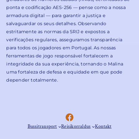
ponta e codificação AES-256 — pense como a nossa
armadura digital — para garantir a justiça e
salvaguardar os seus detalhes. Observando
estritamente as normas da SRIJ e expostos a
verificações regulares, asseguramos transparência
para todos os jogadores em Portugal. As nossas
ferramentas de jogo responsável fortalecem a
integridade da sua experiência, tornando o Malina
uma fortaleza de defesa e equidade em que pode
depender totalmente.
Facebook
Bussitransport
Reisikorraldus
Kontakt