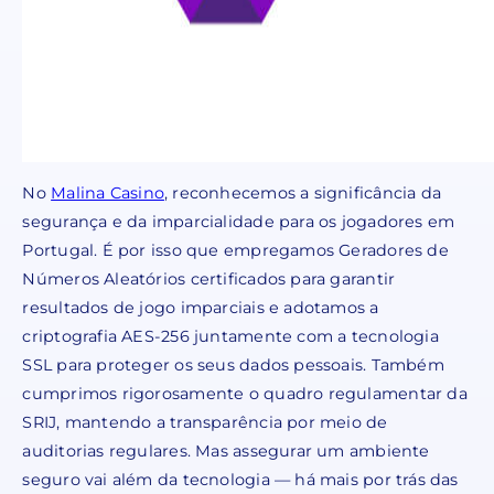
No
Malina Casino
, reconhecemos a significância da
segurança e da imparcialidade para os jogadores em
Portugal. É por isso que empregamos Geradores de
Números Aleatórios certificados para garantir
resultados de jogo imparciais e adotamos a
criptografia AES-256 juntamente com a tecnologia
SSL para proteger os seus dados pessoais. Também
cumprimos rigorosamente o quadro regulamentar da
SRIJ, mantendo a transparência por meio de
auditorias regulares. Mas assegurar um ambiente
seguro vai além da tecnologia — há mais por trás das