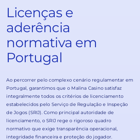
Licenças e
aderência
normativa em
Portugal
Ao percorrer pelo complexo cenário regulamentar em
Portugal, garantimos que o Malina Casino satisfaz
integralmente todos os critérios de licenciamento
estabelecidos pelo Serviço de Regulação e Inspeção
de Jogos (SRIJ). Como principal autoridade de
licenciamento, o SRIJ rege o rigoroso quadro
normativo que exige transparência operacional,
integridade financeira e proteção do jogador.