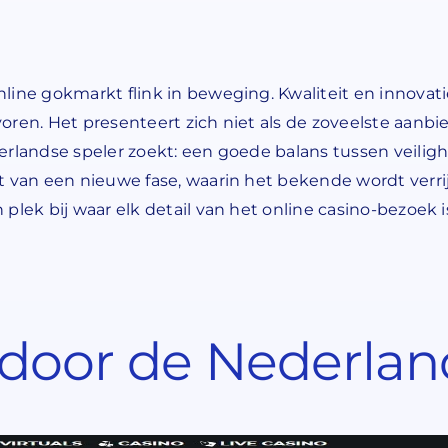
ine gokmarkt flink in beweging. Kwaliteit en innovatie
ren. Het presenteert zich niet als de zoveelste aanbie
erlandse speler zoekt: een goede balans tussen veilig
t van een nieuwe fase, waarin het bekende wordt verrij
 plek bij waar elk detail van het online casino-bezoe
 door de Nederlan