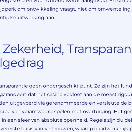
mengesteld en voortdurend wordt aangevuld. En om een
ijdperk om ontwikkeling vraagt, niet om omwenteling. 
tijdse uitwerking aan.
Zekerheid, Transparan
elgedrag
n transparantie geen ondergeschikt punt. Ze zijn het f
ie garandeert dat het casino voldoet aan de meest rigo
s worden uitgevoerd via gerenommeerde en versleutelde
rincipe van verantwoord spelen met overtuiging. Het gee
 in een sfeer van absolute openheid. Regels zijn duide
vereiste basis van vertrouwen, waarop daadwerkelijk p