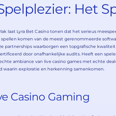
Spelplezier: Het 
 vlak laat Lyra Bet Casino tonen dat het serieus meespe
Alle spellen komen van de meest gerenommeerde softwar
ze partnerships waarborgen een topgrafische kwaliteit
certificeerd door onafhankelijke audits. Heeft een spele
 echte ambiance van live casino games met echte deal
reld waarin exploratie en herkenning samenkomen.
ive Casino Gaming