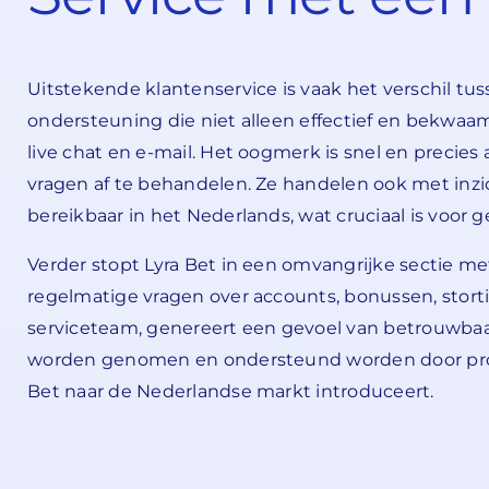
Uitstekende klantenservice is vaak het verschil tus
ondersteuning die niet alleen effectief en bekwaam
live chat en e-mail. Het oogmerk is snel en precie
vragen af te behandelen. Ze handelen ook met inz
bereikbaar in het Nederlands, wat cruciaal is voor
Verder stopt Lyra Bet in een omvangrijke sectie me
regelmatige vragen over accounts, bonussen, stor
serviceteam, genereert een gevoel van betrouwbaarh
worden genomen en ondersteund worden door profes
Bet naar de Nederlandse markt introduceert.