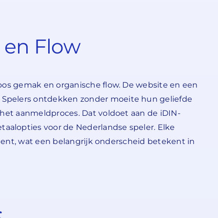
 en Flow
eloos gemak en organische flow. De website en een
. Spelers ontdekken zonder moeite hun geliefde
n het aanmeldproces. Dat voldoet aan de iDIN-
aalopties voor de Nederlandse speler. Elke
nment, wat een belangrijk onderscheid betekent in
s