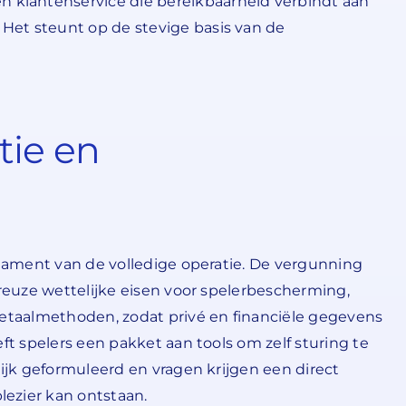
 klantenservice die bereikbaarheid verbindt aan
Het steunt op de stevige basis van de
tie en
undament van de volledige operatie. De vergunning
ureuze wettelijke eisen voor spelerbescherming,
 betaalmethoden, zodat privé en financiële gegevens
ft spelers een pakket aan tools om zelf sturing te
lijk geformuleerd en vragen krijgen een direct
lezier kan ontstaan.