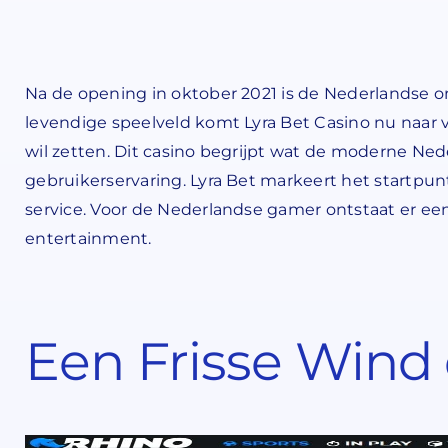
Na de opening in oktober 2021 is de Nederlandse onl
levendige speelveld komt Lyra Bet Casino nu naar vo
wil zetten. Dit casino begrijpt wat de moderne Ned
gebruikerservaring. Lyra Bet markeert het startpun
service. Voor de Nederlandse gamer ontstaat er een
entertainment.
Een Frisse Wind