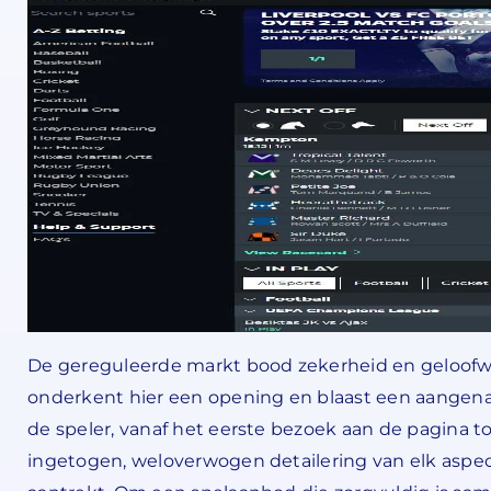
De gereguleerde markt bood zekerheid en geloofwaa
onderkent hier een opening en blaast een aangename
de speler, vanaf het eerste bezoek aan de pagina to
ingetogen, weloverwogen detailering van elk aspec