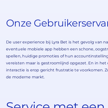
Onze Gebruikerserva
De user experience bij Lyra Bet is het gevolg van
eventuele mobiele app hebben een schone, oogstre
spellen, huidige promoties of hun accountinstellin
vereisten maar is gestroomlijnd opgezet. En in he
interactie is erop gericht frustratie te voorkomen.
de moderne markt.
Service met een 