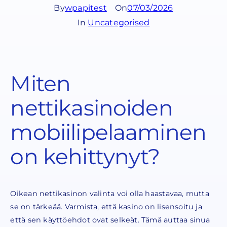
By
wpapitest
On
07/03/2026
In
Uncategorised
Miten
nettikasinoiden
mobiilipelaaminen
on kehittynyt?
Oikean nettikasinon valinta voi olla haastavaa, mutta
se on tärkeää. Varmista, että kasino on lisensoitu ja
että sen käyttöehdot ovat selkeät. Tämä auttaa sinua