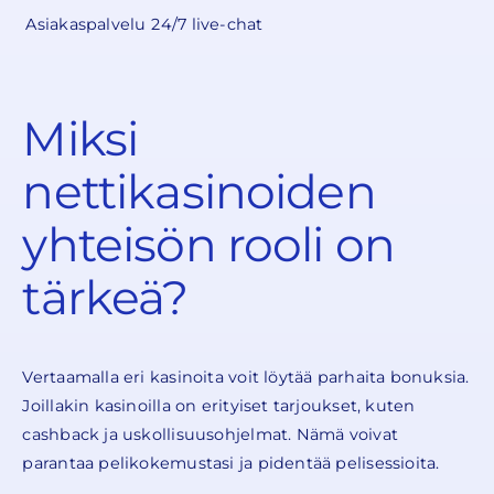
Asiakaspalvelu
24/7 live-chat
Miksi
nettikasinoiden
yhteisön rooli on
tärkeä?
Vertaamalla eri kasinoita voit löytää parhaita bonuksia.
Joillakin kasinoilla on erityiset tarjoukset, kuten
cashback ja uskollisuusohjelmat. Nämä voivat
parantaa pelikokemustasi ja pidentää pelisessioita.