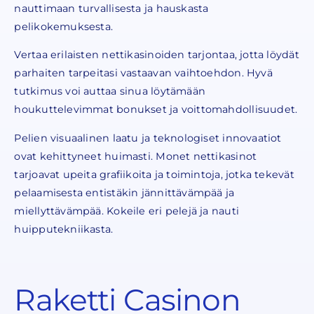
nauttimaan turvallisesta ja hauskasta
pelikokemuksesta.
Vertaa erilaisten nettikasinoiden tarjontaa, jotta löydät
parhaiten tarpeitasi vastaavan vaihtoehdon. Hyvä
tutkimus voi auttaa sinua löytämään
houkuttelevimmat bonukset ja voittomahdollisuudet.
Pelien visuaalinen laatu ja teknologiset innovaatiot
ovat kehittyneet huimasti. Monet nettikasinot
tarjoavat upeita grafiikoita ja toimintoja, jotka tekevät
pelaamisesta entistäkin jännittävämpää ja
miellyttävämpää. Kokeile eri pelejä ja nauti
huipputekniikasta.
Raketti Casinon