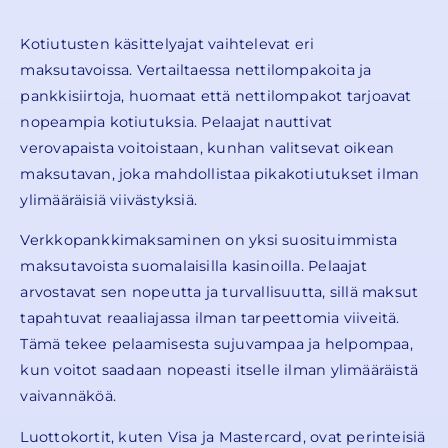
Kotiutusten käsittelyajat vaihtelevat eri
maksutavoissa. Vertailtaessa nettilompakoita ja
pankkisiirtoja, huomaat että nettilompakot tarjoavat
nopeampia kotiutuksia. Pelaajat nauttivat
verovapaista voitoistaan, kunhan valitsevat oikean
maksutavan, joka mahdollistaa pikakotiutukset ilman
ylimääräisiä viivästyksiä.
Verkkopankkimaksaminen on yksi suosituimmista
maksutavoista suomalaisilla kasinoilla. Pelaajat
arvostavat sen nopeutta ja turvallisuutta, sillä maksut
tapahtuvat reaaliajassa ilman tarpeettomia viiveitä.
Tämä tekee pelaamisesta sujuvampaa ja helpompaa,
kun voitot saadaan nopeasti itselle ilman ylimääräistä
vaivannäköä.
Luottokortit, kuten Visa ja Mastercard, ovat perinteisiä