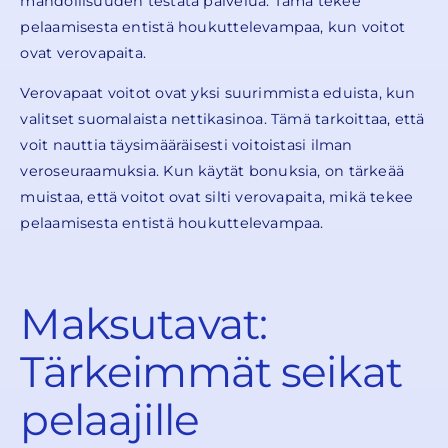
mahdollisuuden testata palvelua. Tämä tekee
pelaamisesta entistä houkuttelevampaa, kun voitot
ovat verovapaita.
Verovapaat voitot ovat yksi suurimmista eduista, kun
valitset suomalaista nettikasinoa. Tämä tarkoittaa, että
voit nauttia täysimääräisesti voitoistasi ilman
veroseuraamuksia. Kun käytät bonuksia, on tärkeää
muistaa, että voitot ovat silti verovapaita, mikä tekee
pelaamisesta entistä houkuttelevampaa.
Maksutavat:
Tärkeimmät seikat
pelaajille