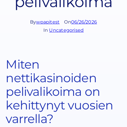
pelivalikoima
By
wpapitest
On
06/26/2026
In
Uncategorised
Miten
nettikasinoiden
pelivalikoima on
kehittynyt vuosien
varrella?