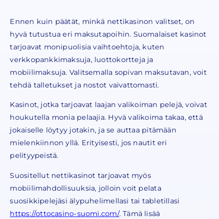
Ennen kuin päätät, minkä nettikasinon valitset, on
hyvä tutustua eri maksutapoihin. Suomalaiset kasinot
tarjoavat monipuolisia vaihtoehtoja, kuten
verkkopankkimaksuja, luottokortteja ja
mobiilimaksuja. Valitsemalla sopivan maksutavan, voit
tehdä talletukset ja nostot vaivattomasti.
Kasinot, jotka tarjoavat laajan valikoiman pelejä, voivat
houkutella monia pelaajia. Hyvä valikoima takaa, että
jokaiselle löytyy jotakin, ja se auttaa pitämään
mielenkiinnon yllä. Erityisesti, jos nautit eri
pelityypeistä.
Suositellut nettikasinot tarjoavat myös
mobiilimahdollisuuksia, jolloin voit pelata
suosikkipelejäsi älypuhelimellasi tai tabletillasi
https://ottocasino-suomi.com/
. Tämä lisää