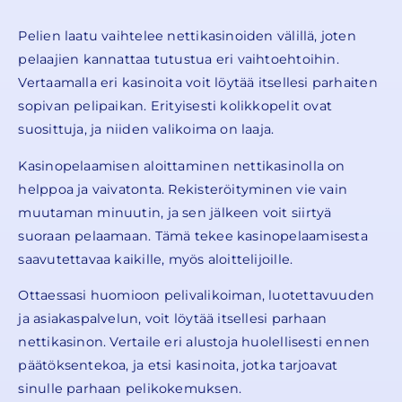
Pelien laatu vaihtelee nettikasinoiden välillä, joten
pelaajien kannattaa tutustua eri vaihtoehtoihin.
Vertaamalla eri kasinoita voit löytää itsellesi parhaiten
sopivan pelipaikan. Erityisesti kolikkopelit ovat
suosittuja, ja niiden valikoima on laaja.
Kasinopelaamisen aloittaminen nettikasinolla on
helppoa ja vaivatonta. Rekisteröityminen vie vain
muutaman minuutin, ja sen jälkeen voit siirtyä
suoraan pelaamaan. Tämä tekee kasinopelaamisesta
saavutettavaa kaikille, myös aloittelijoille.
Ottaessasi huomioon pelivalikoiman, luotettavuuden
ja asiakaspalvelun, voit löytää itsellesi parhaan
nettikasinon. Vertaile eri alustoja huolellisesti ennen
päätöksentekoa, ja etsi kasinoita, jotka tarjoavat
sinulle parhaan pelikokemuksen.