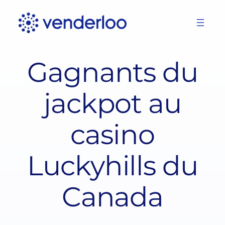
Skip
to
content
Gagnants du
jackpot au
casino
Luckyhills du
Canada