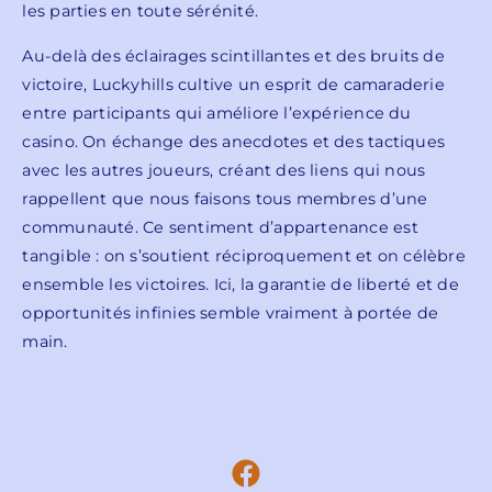
les parties en toute sérénité.
Au-delà des éclairages scintillantes et des bruits de
victoire, Luckyhills cultive un esprit de camaraderie
entre participants qui améliore l’expérience du
casino. On échange des anecdotes et des tactiques
avec les autres joueurs, créant des liens qui nous
rappellent que nous faisons tous membres d’une
communauté. Ce sentiment d’appartenance est
tangible : on s’soutient réciproquement et on célèbre
ensemble les victoires. Ici, la garantie de liberté et de
opportunités infinies semble vraiment à portée de
main.
Facebook