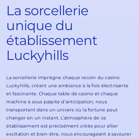
La sorcellerie
unique du
établissement
Luckyhills
La sorcellerie imprègne chaque recoin du casino
Luckyhills, créant une ambiance à la fois électrisante
et fascinante. Chaque table de casino et chaque
machine à sous palpite d’anticipation, nous
transportant dans un univers où la fortune peut
changer en un instant. L’atmosphère de ce
établissement est précisément créée pour allier
excitation et bien-être, nous encourageant à savourer