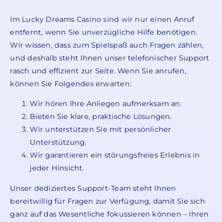
Im Lucky Dreams Casino sind wir nur einen Anruf
entfernt, wenn Sie unverzügliche Hilfe benötigen.
Wir wissen, dass zum Spielspaß auch Fragen zählen,
und deshalb steht Ihnen unser telefonischer Support
rasch und effizient zur Seite. Wenn Sie anrufen,
können Sie Folgendes erwarten:
Wir hören Ihre Anliegen aufmerksam an.
Bieten Sie klare, praktische Lösungen.
Wir unterstützen Sie mit persönlicher
Unterstützung.
Wir garantieren ein störungsfreies Erlebnis in
jeder Hinsicht.
Unser dediziertes Support-Team steht Ihnen
bereitwillig für Fragen zur Verfügung, damit Sie sich
ganz auf das Wesentliche fokussieren können – Ihren