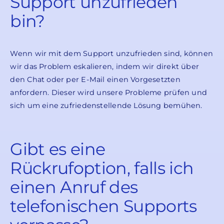
Support unzufrieden
bin?
Wenn wir mit dem Support unzufrieden sind, können
wir das Problem eskalieren, indem wir direkt über
den Chat oder per E-Mail einen Vorgesetzten
anfordern. Dieser wird unsere Probleme prüfen und
sich um eine zufriedenstellende Lösung bemühen.
Gibt es eine
Rückrufoption, falls ich
einen Anruf des
telefonischen Supports