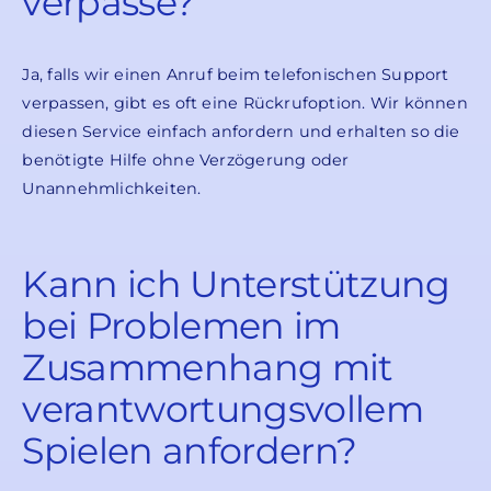
verpasse?
Ja, falls wir einen Anruf beim telefonischen Support
verpassen, gibt es oft eine Rückrufoption. Wir können
diesen Service einfach anfordern und erhalten so die
benötigte Hilfe ohne Verzögerung oder
Unannehmlichkeiten.
Kann ich Unterstützung
bei Problemen im
Zusammenhang mit
verantwortungsvollem
Spielen anfordern?