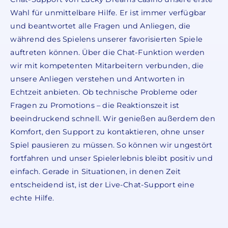
Wahl für unmittelbare Hilfe. Er ist immer verfügbar
und beantwortet alle Fragen und Anliegen, die
während des Spielens unserer favorisierten Spiele
auftreten können. Über die Chat-Funktion werden
wir mit kompetenten Mitarbeitern verbunden, die
unsere Anliegen verstehen und Antworten in
Echtzeit anbieten. Ob technische Probleme oder
Fragen zu Promotions – die Reaktionszeit ist
beeindruckend schnell. Wir genießen außerdem den
Komfort, den Support zu kontaktieren, ohne unser
Spiel pausieren zu müssen. So können wir ungestört
fortfahren und unser Spielerlebnis bleibt positiv und
einfach. Gerade in Situationen, in denen Zeit
entscheidend ist, ist der Live-Chat-Support eine
echte Hilfe.