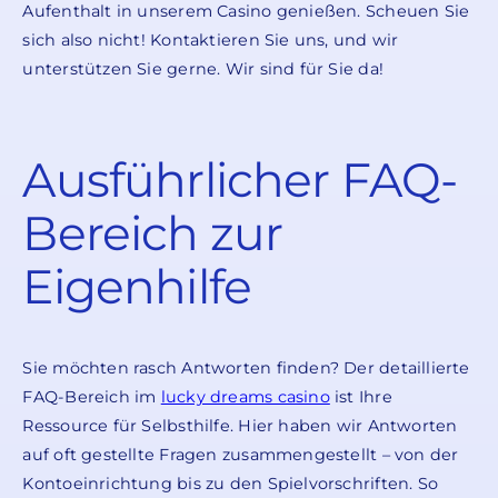
Aufenthalt in unserem Casino genießen. Scheuen Sie
sich also nicht! Kontaktieren Sie uns, und wir
unterstützen Sie gerne. Wir sind für Sie da!
Ausführlicher FAQ-
Bereich zur
Eigenhilfe
Sie möchten rasch Antworten finden? Der detaillierte
FAQ-Bereich im
lucky dreams casino
ist Ihre
Ressource für Selbsthilfe. Hier haben wir Antworten
auf oft gestellte Fragen zusammengestellt – von der
Kontoeinrichtung bis zu den Spielvorschriften. So