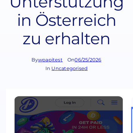
Unterstützung
in Österreich
zu erhalten
By
wpapitest
On
06/25/2026
In
Uncategorised