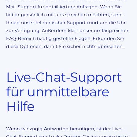
Mail-Support für detailliertere Anfragen. Wenn Sie
lieber persönlich mit uns sprechen möchten, steht
Ihnen unser telefonischer Support rund um die Uhr
zur Verfügung. Außerdem klärt unser umfangreicher
FAQ-Bereich häufig gestellte Fragen. Erkunden Sie
diese Optionen, damit Sie sicher nichts übersehen.
Live-Chat-Support
für unmittelbare
Hilfe
Wenn wir zügig Antworten benötigen, ist der Live-
Chat-Support von Lucky Dreams Casino unsere erste