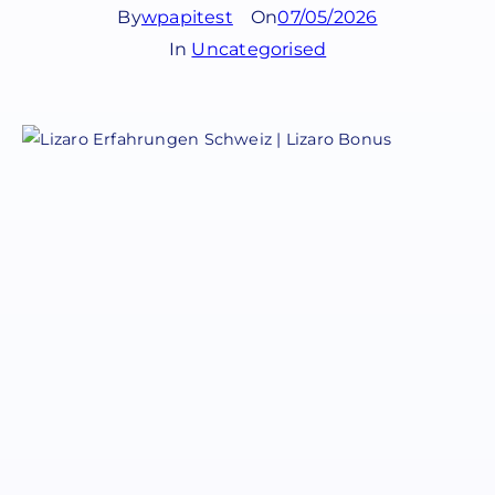
By
wpapitest
On
07/05/2026
In
Uncategorised