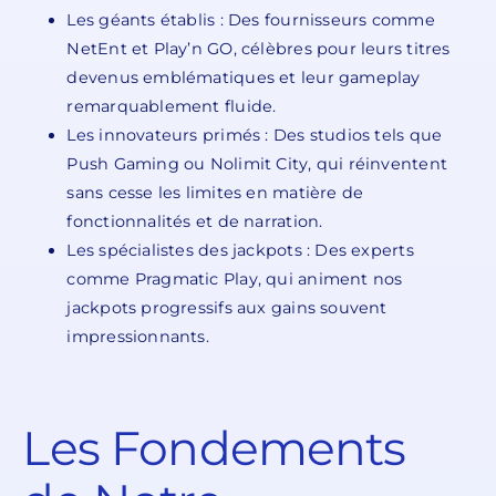
Les géants établis : Des fournisseurs comme
NetEnt et Play’n GO, célèbres pour leurs titres
devenus emblématiques et leur gameplay
remarquablement fluide.
Les innovateurs primés : Des studios tels que
Push Gaming ou Nolimit City, qui réinventent
sans cesse les limites en matière de
fonctionnalités et de narration.
Les spécialistes des jackpots : Des experts
comme Pragmatic Play, qui animent nos
jackpots progressifs aux gains souvent
impressionnants.
Les Fondements