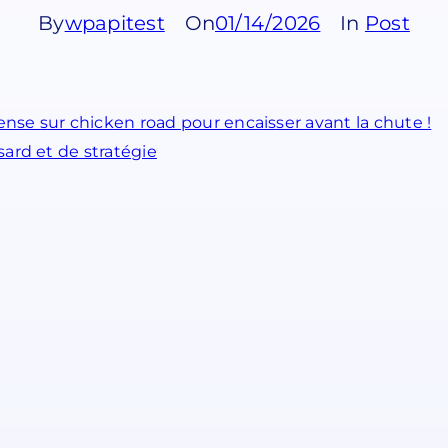
By
wpapitest
On
01/14/2026
In
Post
ense sur chicken road pour encaisser avant la chute !
ard et de stratégie