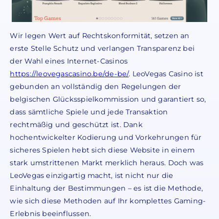
Wir legen Wert auf Rechtskonformität, setzen an
erste Stelle Schutz und verlangen Transparenz bei
der Wahl eines Internet-Casinos
https://leovegascasino.be/de-be/
. LeoVegas Casino ist
gebunden an vollständig den Regelungen der
belgischen Glücksspielkommission und garantiert so,
dass sämtliche Spiele und jede Transaktion
rechtmäßig und geschützt ist. Dank
hochentwickelter Kodierung und Vorkehrungen für
sicheres Spielen hebt sich diese Website in einem
stark umstrittenen Markt merklich heraus. Doch was
LeoVegas einzigartig macht, ist nicht nur die
Einhaltung der Bestimmungen – es ist die Methode,
wie sich diese Methoden auf Ihr komplettes Gaming-
Erlebnis beeinflussen.