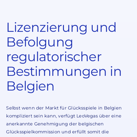
Lizenzierung und
Befolgung
regulatorischer
Bestimmungen in
Belgien
Selbst wenn der Markt für Glücksspiele in Belgien
kompliziert sein kann, verfügt LeoVegas über eine
anerkannte Genehmigung der belgischen
Glücksspielkommission und erfüllt somit die