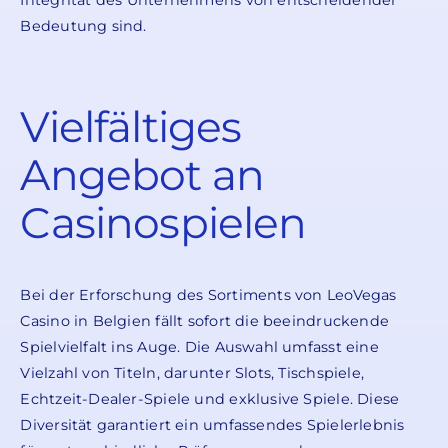
Integrität des Unternehmens von entscheidender
Bedeutung sind.
Vielfältiges
Angebot an
Casinospielen
Bei der Erforschung des Sortiments von LeoVegas
Casino in Belgien fällt sofort die beeindruckende
Spielvielfalt ins Auge. Die Auswahl umfasst eine
Vielzahl von Titeln, darunter Slots, Tischspiele,
Echtzeit-Dealer-Spiele und exklusive Spiele. Diese
Diversität garantiert ein umfassendes Spielerlebnis