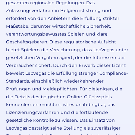
gesamten regionalen Regelungen. Das
Zulassungsverfahren in Belgien ist streng und
erfordert von den Anbietern die Erfüllung strikter
Maßstäbe, darunter wirtschaftliche Sicherheit,
verantwortungsbewusstes Spielen und klare
Geschäftsgebaren. Diese regulatorische Aufsicht
bietet Spielern die Versicherung, dass LeoVegas unter
gesetzlichen Vorgaben agiert, der die Interessen der
Verbraucher sichert. Durch den Erwerb dieser Lizenz
beweist LeoVegas die Erfüllung strenger Compliance-
Standards, einschließlich wiederkehrender
Prüfungen und Meldepflichten. Für diejenigen, die
die Details des belgischen Online-Glücksspiels
kennenlernen möchten, ist es unabdingbar, das
Lizenzierungsverfahren und die fortlaufende
gesetzliche Kontrolle zu wissen. Das Einsatz von
LeoVegas bestätigt seine Stellung als zuverlässiger