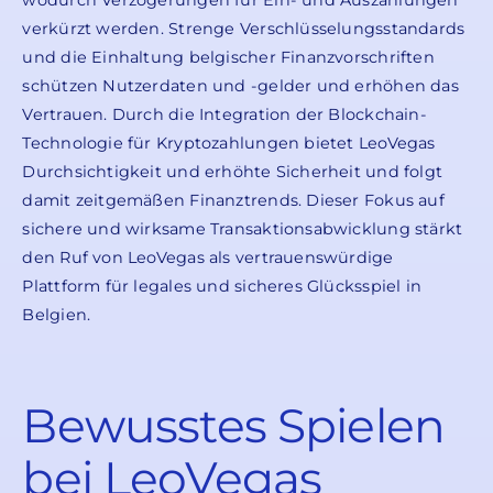
wodurch Verzögerungen für Ein- und Auszahlungen
verkürzt werden. Strenge Verschlüsselungsstandards
und die Einhaltung belgischer Finanzvorschriften
schützen Nutzerdaten und -gelder und erhöhen das
Vertrauen. Durch die Integration der Blockchain-
Technologie für Kryptozahlungen bietet LeoVegas
Durchsichtigkeit und erhöhte Sicherheit und folgt
damit zeitgemäßen Finanztrends. Dieser Fokus auf
sichere und wirksame Transaktionsabwicklung stärkt
den Ruf von LeoVegas als vertrauenswürdige
Plattform für legales und sicheres Glücksspiel in
Belgien.
Bewusstes Spielen
bei LeoVegas