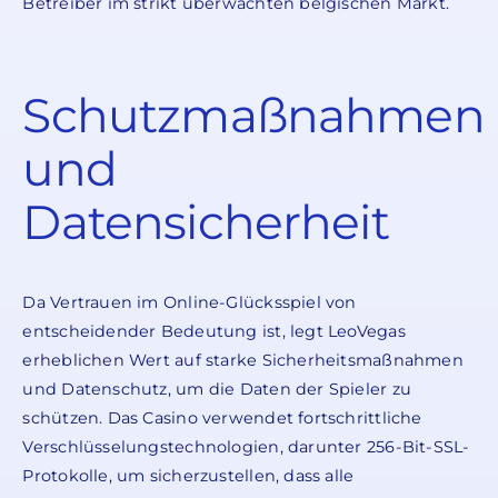
Betreiber im strikt überwachten belgischen Markt.
Schutzmaßnahmen
und
Datensicherheit
Da Vertrauen im Online-Glücksspiel von
entscheidender Bedeutung ist, legt LeoVegas
erheblichen Wert auf starke Sicherheitsmaßnahmen
und Datenschutz, um die Daten der Spieler zu
schützen. Das Casino verwendet fortschrittliche
Verschlüsselungstechnologien, darunter 256-Bit-SSL-
Protokolle, um sicherzustellen, dass alle