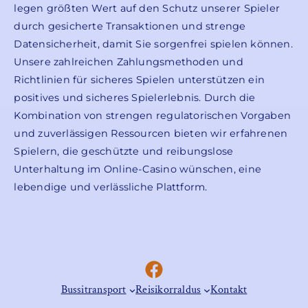
legen größten Wert auf den Schutz unserer Spieler
durch gesicherte Transaktionen und strenge
Datensicherheit, damit Sie sorgenfrei spielen können.
Unsere zahlreichen Zahlungsmethoden und
Richtlinien für sicheres Spielen unterstützen ein
positives und sicheres Spielerlebnis. Durch die
Kombination von strengen regulatorischen Vorgaben
und zuverlässigen Ressourcen bieten wir erfahrenen
Spielern, die geschützte und reibungslose
Unterhaltung im Online-Casino wünschen, eine
lebendige und verlässliche Plattform.
Facebook
Bussitransport
Reisikorraldus
Kontakt