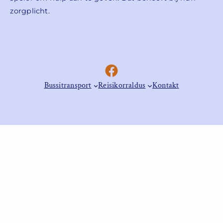
zorgplicht.
Facebook
Bussitransport
Reisikorraldus
Kontakt