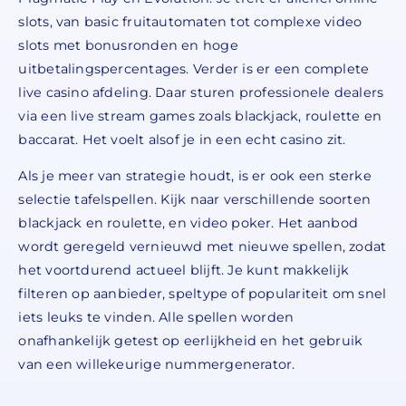
slots, van basic fruitautomaten tot complexe video
slots met bonusronden en hoge
uitbetalingspercentages. Verder is er een complete
live casino afdeling. Daar sturen professionele dealers
via een live stream games zoals blackjack, roulette en
baccarat. Het voelt alsof je in een echt casino zit.
Als je meer van strategie houdt, is er ook een sterke
selectie tafelspellen. Kijk naar verschillende soorten
blackjack en roulette, en video poker. Het aanbod
wordt geregeld vernieuwd met nieuwe spellen, zodat
het voortdurend actueel blijft. Je kunt makkelijk
filteren op aanbieder, speltype of populariteit om snel
iets leuks te vinden. Alle spellen worden
onafhankelijk getest op eerlijkheid en het gebruik
van een willekeurige nummergenerator.