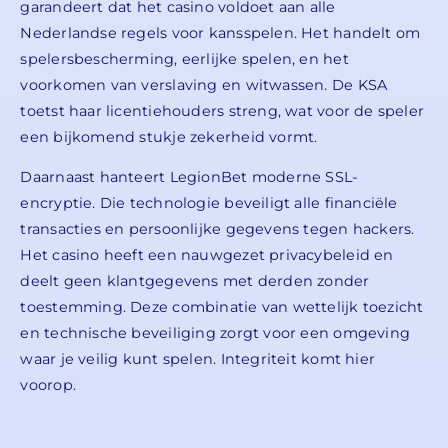
garandeert dat het casino voldoet aan alle
Nederlandse regels voor kansspelen. Het handelt om
spelersbescherming, eerlijke spelen, en het
voorkomen van verslaving en witwassen. De KSA
toetst haar licentiehouders streng, wat voor de speler
een bijkomend stukje zekerheid vormt.
Daarnaast hanteert LegionBet moderne SSL-
encryptie. Die technologie beveiligt alle financiële
transacties en persoonlijke gegevens tegen hackers.
Het casino heeft een nauwgezet privacybeleid en
deelt geen klantgegevens met derden zonder
toestemming. Deze combinatie van wettelijk toezicht
en technische beveiliging zorgt voor een omgeving
waar je veilig kunt spelen. Integriteit komt hier
voorop.