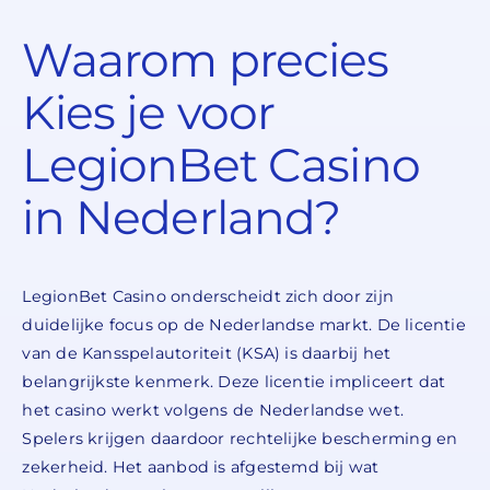
Waarom precies
Kies je voor
LegionBet Casino
in Nederland?
LegionBet Casino onderscheidt zich door zijn
duidelijke focus op de Nederlandse markt. De licentie
van de Kansspelautoriteit (KSA) is daarbij het
belangrijkste kenmerk. Deze licentie impliceert dat
het casino werkt volgens de Nederlandse wet.
Spelers krijgen daardoor rechtelijke bescherming en
zekerheid. Het aanbod is afgestemd bij wat