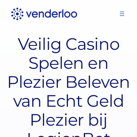
Skip
to
content
Veilig Casino
Spelen en
Plezier Beleven
van Echt Geld
Plezier bij