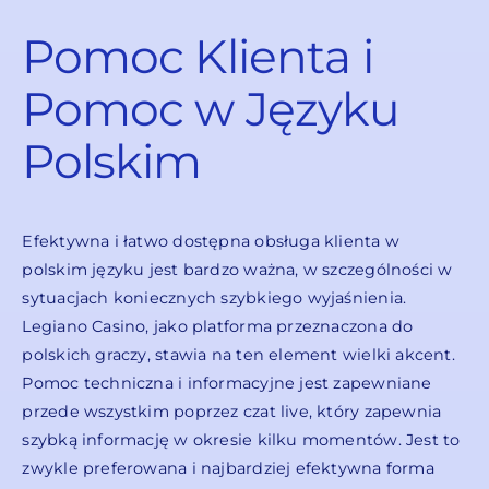
Pomoc Klienta i
Pomoc w Języku
Polskim
Efektywna i łatwo dostępna obsługa klienta w
polskim języku jest bardzo ważna, w szczególności w
sytuacjach koniecznych szybkiego wyjaśnienia.
Legiano Casino, jako platforma przeznaczona do
polskich graczy, stawia na ten element wielki akcent.
Pomoc techniczna i informacyjne jest zapewniane
przede wszystkim poprzez czat live, który zapewnia
szybką informację w okresie kilku momentów. Jest to
zwykle preferowana i najbardziej efektywna forma