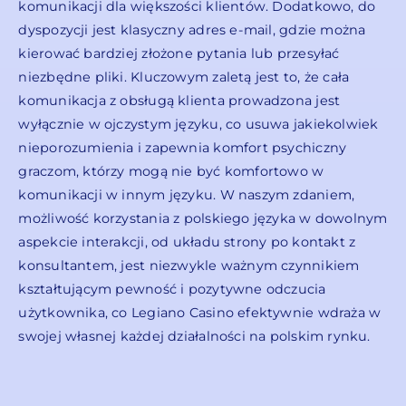
komunikacji dla większości klientów. Dodatkowo, do
dyspozycji jest klasyczny adres e-mail, gdzie można
kierować bardziej złożone pytania lub przesyłać
niezbędne pliki. Kluczowym zaletą jest to, że cała
komunikacja z obsługą klienta prowadzona jest
wyłącznie w ojczystym języku, co usuwa jakiekolwiek
nieporozumienia i zapewnia komfort psychiczny
graczom, którzy mogą nie być komfortowo w
komunikacji w innym języku. W naszym zdaniem,
możliwość korzystania z polskiego języka w dowolnym
aspekcie interakcji, od układu strony po kontakt z
konsultantem, jest niezwykle ważnym czynnikiem
kształtującym pewność i pozytywne odczucia
użytkownika, co Legiano Casino efektywnie wdraża w
swojej własnej każdej działalności na polskim rynku.