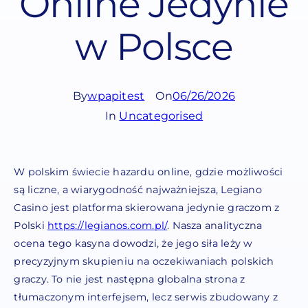
Online Jedynie
w Polsce
By
wpapitest
On
06/26/2026
In
Uncategorised
W polskim świecie hazardu online, gdzie możliwości
są liczne, a wiarygodność najważniejsza, Legiano
Casino jest platforma skierowana jedynie graczom z
Polski
https://legianos.com.pl/
. Nasza analityczna
ocena tego kasyna dowodzi, że jego siła leży w
precyzyjnym skupieniu na oczekiwaniach polskich
graczy. To nie jest następna globalna strona z
tłumaczonym interfejsem, lecz serwis zbudowany z