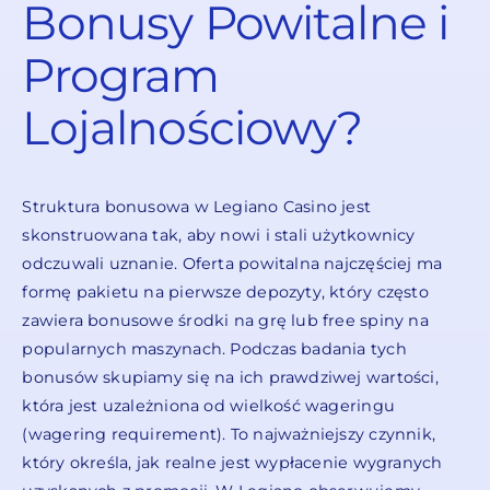
Bonusy Powitalne i
Program
Lojalnościowy?
Struktura bonusowa w Legiano Casino jest
skonstruowana tak, aby nowi i stali użytkownicy
odczuwali uznanie. Oferta powitalna najczęściej ma
formę pakietu na pierwsze depozyty, który często
zawiera bonusowe środki na grę lub free spiny na
popularnych maszynach. Podczas badania tych
bonusów skupiamy się na ich prawdziwej wartości,
która jest uzależniona od wielkość wageringu
(wagering requirement). To najważniejszy czynnik,
który określa, jak realne jest wypłacenie wygranych