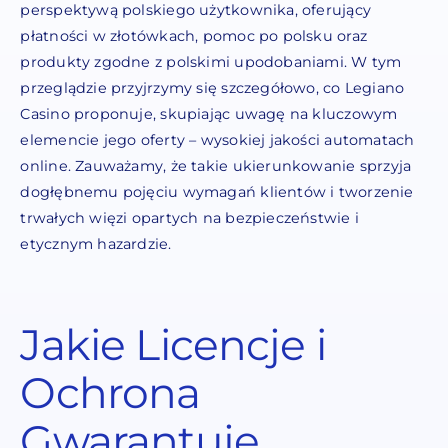
perspektywą polskiego użytkownika, oferujący
płatności w złotówkach, pomoc po polsku oraz
produkty zgodne z polskimi upodobaniami. W tym
przeglądzie przyjrzymy się szczegółowo, co Legiano
Casino proponuje, skupiając uwagę na kluczowym
elemencie jego oferty – wysokiej jakości automatach
online. Zauważamy, że takie ukierunkowanie sprzyja
dogłębnemu pojęciu wymagań klientów i tworzenie
trwałych więzi opartych na bezpieczeństwie i
etycznym hazardzie.
Jakie Licencje i
Ochrona
Gwarantuje