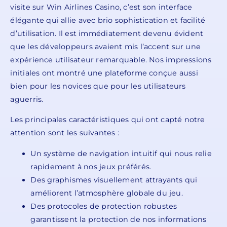
visite sur Win Airlines Casino, c’est son interface
élégante qui allie avec brio sophistication et facilité
d’utilisation. Il est immédiatement devenu évident
que les développeurs avaient mis l’accent sur une
expérience utilisateur remarquable. Nos impressions
initiales ont montré une plateforme conçue aussi
bien pour les novices que pour les utilisateurs
aguerris.
Les principales caractéristiques qui ont capté notre
attention sont les suivantes :
Un système de navigation intuitif qui nous relie
rapidement à nos jeux préférés.
Des graphismes visuellement attrayants qui
améliorent l’atmosphère globale du jeu.
Des protocoles de protection robustes
garantissent la protection de nos informations