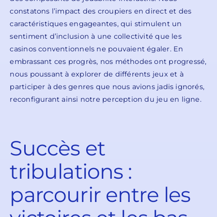
constatons l’impact des croupiers en direct et des
caractéristiques engageantes, qui stimulent un
sentiment d’inclusion à une collectivité que les
casinos conventionnels ne pouvaient égaler. En
embrassant ces progrès, nos méthodes ont progressé,
nous poussant à explorer de différents jeux et à
participer à des genres que nous avions jadis ignorés,
reconfigurant ainsi notre perception du jeu en ligne.
Succès et
tribulations :
parcourir entre les