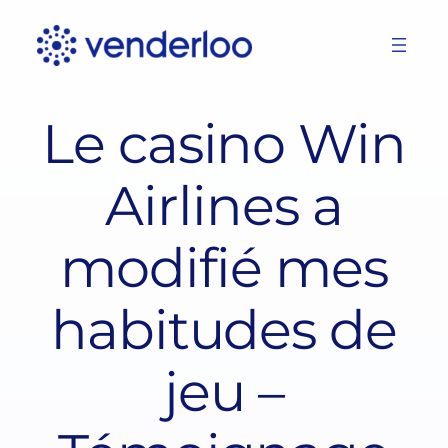
Skip
to
content
Le casino Win
Airlines a
modifié mes
habitudes de
jeu –