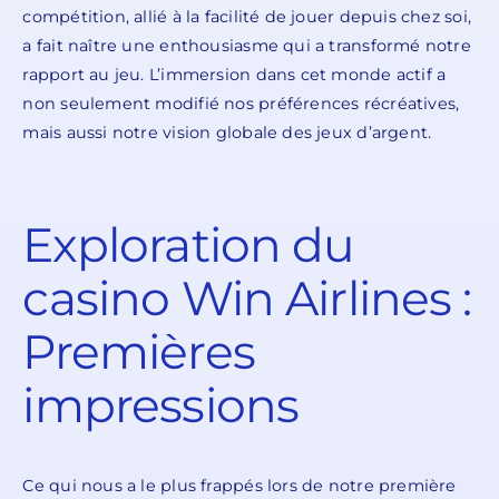
compétition, allié à la facilité de jouer depuis chez soi,
a fait naître une enthousiasme qui a transformé notre
rapport au jeu. L’immersion dans cet monde actif a
non seulement modifié nos préférences récréatives,
mais aussi notre vision globale des jeux d’argent.
Exploration du
casino Win Airlines :
Premières
impressions
Ce qui nous a le plus frappés lors de notre première