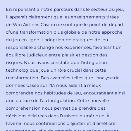
En repensant à notre parcours dans le secteur du jeu,
il apparaît clairement que les enseignements tirées
de Win Airlines Casino ne sont que le point de départ
d’une transformation plus globale de notre approche
du jeu en ligne. L’adoption de pratiques de jeu
responsable a changé nos expériences, favorisant un
équilibre judicieux entre plaisir et gestion des
risques. Nous avons constaté que l’intégration
technologique joue un rôle crucial dans cette
transformation. Des avancées telles que l’analyse de
données basée sur l’IA nous aident à mieux
comprendre nos habitudes de jeu, encourageant ainsi
une culture de l’autorégulation. Cette nouvelle
compréhension nous permet de prendre des
décisions éclairées dans l’univers numérique. À
l’avenir, nous continuerons d’ajuster et d’améliorer