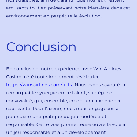
nos stratégies, afin de garantir que nos jeux restent
amusants tout en préservant notre bien-être dans cet
environnement en perpétuelle évolution.
Conclusion
En conclusion, notre expérience avec Win Airlines
Casino a été tout simplement révélatrice
https://winsairlines.com/fr-fr/
. Nous avons savouré la
remarquable synergie entre talent, stratégie et
convivialité, qui, ensemble, créent une expérience
captivante. Pour l’avenir, nous nous engageons à
poursuivre une pratique du jeu modérée et
responsable. Cette voie prometteuse ouvre la voie à
un jeu responsable et à un développement