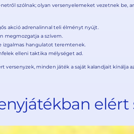
tről szólnak; olyan versenyelemeket vezetnek be, ame
gős akció adrenalinnal teli élményt nyújt.
sen megmozgatja a szívem.
ve izgalmas hangulatot teremtenek.
nfelek elleni taktika mélységet ad.
versenyzek, minden játék a saját kalandjait kínálja az
senyjátékban elért