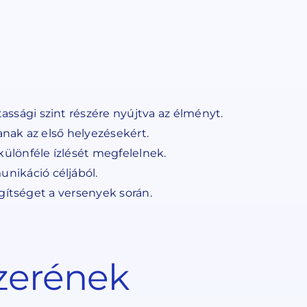
sági szint részére nyújtva az élményt.
nak az első helyezésekért.
ülönféle ízlését megfelelnek.
nikáció céljából.
gítséget a versenyek során.
zerének