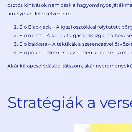
osztós kihívások nem csak a hagyományos játékmene
amelyeket főleg élveztem:
Élő Blackjack – A igazi osztókkal folytatott pör
Élő rulett – A kerék forgásának izgalma heve
Élő bakkara – A taktikák a szerencsével ötvöz
Élő póker – Nem csak véletlen kérdése – a elle
Akár kikapcsolódásból játszom, akár nyereményekért 
Stratégiák a ver