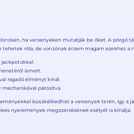
lönösen, ha versenyeken mutatják be őket. A pörgő tár
m tehetek róla, de vonzónak érzem magam ezekhez a 
i jackpotokkal.
kmenetéről ismert.
al ragadó élményt kínál.
v mechanikával párosítva.
reményekkel büszkélkedhet a versenyek terén, így a j
ekes nyeremények megszerzésének esélyét is kínálja.