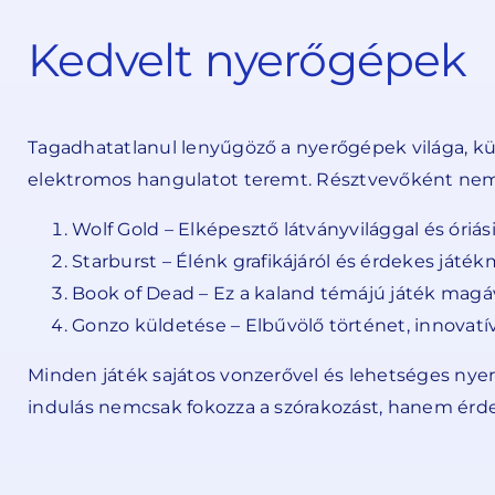
Kedvelt nyerőgépek
Tagadhatatlanul lenyűgöző a nyerőgépek világa, kü
elektromos hangulatot teremt. Résztvevőként ne
Wolf Gold – Elképesztő látványvilággal és óriás
Starburst – Élénk grafikájáról és érdekes játé
Book of Dead – Ez a kaland témájú játék magáv
Gonzo küldetése – Elbűvölő történet, innovatí
Minden játék sajátos vonzerővel és lehetséges nye
indulás nemcsak fokozza a szórakozást, hanem érd