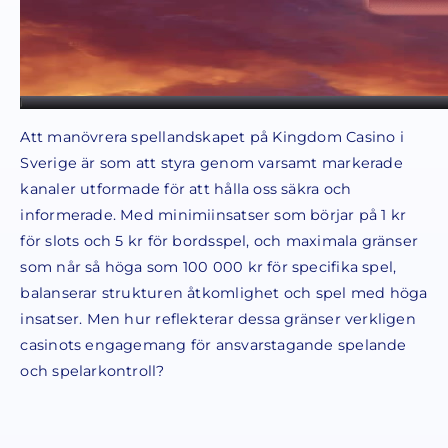
Att manövrera spellandskapet på Kingdom Casino i
Sverige är som att styra genom varsamt markerade
kanaler utformade för att hålla oss säkra och
informerade. Med minimiinsatser som börjar på 1 kr
för slots och 5 kr för bordsspel, och maximala gränser
som når så höga som 100 000 kr för specifika spel,
balanserar strukturen åtkomlighet och spel med höga
insatser. Men hur reflekterar dessa gränser verkligen
casinots engagemang för ansvarstagande spelande
och spelarkontroll?