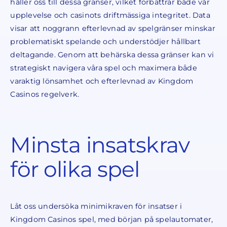
håller oss till dessa gränser, vilket förbättrar både vår
upplevelse och casinots driftmässiga integritet. Data
visar att noggrann efterlevnad av spelgränser minskar
problematiskt spelande och understödjer hållbart
deltagande. Genom att behärska dessa gränser kan vi
strategiskt navigera våra spel och maximera både
varaktig lönsamhet och efterlevnad av Kingdom
Casinos regelverk.
Minsta insatskrav
för olika spel
Låt oss undersöka minimikraven för insatser i
Kingdom Casinos spel, med början på spelautomater,