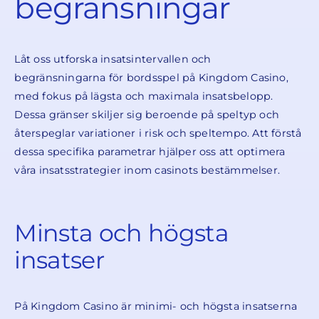
begränsningar
Låt oss utforska insatsintervallen och
begränsningarna för bordsspel på Kingdom Casino,
med fokus på lägsta och maximala insatsbelopp.
Dessa gränser skiljer sig beroende på speltyp och
återspeglar variationer i risk och speltempo. Att förstå
dessa specifika parametrar hjälper oss att optimera
våra insatsstrategier inom casinots bestämmelser.
Minsta och högsta
insatser
På Kingdom Casino är minimi- och högsta insatserna