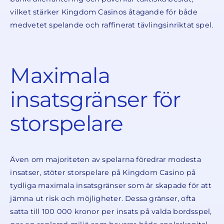
vilket stärker Kingdom Casinos åtagande för både
medvetet spelande och raffinerat tävlingsinriktat spel.
Maximala
insatsgränser för
storspelare
Även om majoriteten av spelarna föredrar modesta
insatser, stöter storspelare på Kingdom Casino på
tydliga maximala insatsgränser som är skapade för att
jämna ut risk och möjligheter. Dessa gränser, ofta
satta till 100 000 kronor per insats på valda bordsspel,