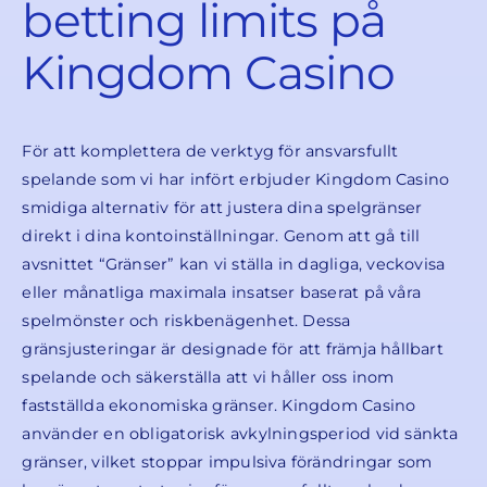
betting limits på
Kingdom Casino
För att komplettera de verktyg för ansvarsfullt
spelande som vi har infört erbjuder Kingdom Casino
smidiga alternativ för att justera dina spelgränser
direkt i dina kontoinställningar. Genom att gå till
avsnittet “Gränser” kan vi ställa in dagliga, veckovisa
eller månatliga maximala insatser baserat på våra
spelmönster och riskbenägenhet. Dessa
gränsjusteringar är designade för att främja hållbart
spelande och säkerställa att vi håller oss inom
fastställda ekonomiska gränser. Kingdom Casino
använder en obligatorisk avkylningsperiod vid sänkta
gränser, vilket stoppar impulsiva förändringar som