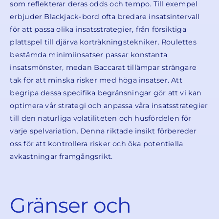
som reflekterar deras odds och tempo. Till exempel
erbjuder Blackjack-bord ofta bredare insatsintervall
för att passa olika insatsstrategier, från försiktiga
plattspel till djärva korträkningstekniker. Roulettes
bestämda minimiinsatser passar konstanta
insatsmönster, medan Baccarat tillämpar strängare
tak för att minska risker med höga insatser. Att
begripa dessa specifika begränsningar gör att vi kan
optimera vår strategi och anpassa våra insatsstrategier
till den naturliga volatiliteten och husfördelen för
varje spelvariation. Denna riktade insikt förbereder
oss för att kontrollera risker och öka potentiella
avkastningar framgångsrikt.
Gränser och