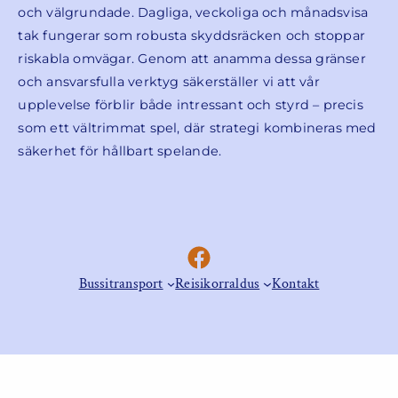
och välgrundade. Dagliga, veckoliga och månadsvisa
tak fungerar som robusta skyddsräcken och stoppar
riskabla omvägar. Genom att anamma dessa gränser
och ansvarsfulla verktyg säkerställer vi att vår
upplevelse förblir både intressant och styrd – precis
som ett vältrimmat spel, där strategi kombineras med
säkerhet för hållbart spelande.
Facebook
Bussitransport
Reisikorraldus
Kontakt