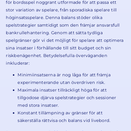
för bordsspel noggrant utformade för att passa ett
stor variation av spelare, från sporadiska spelare till
höginsatsspelare. Denna balans stöder olika
spelstrategier samtidigt som den främjar ansvarsfull
bankrullehantering. Genom att sätta tydliga
spelgränser gör vi det möjligt för spelare att optimera
sina insatser i förhållande till sitt budget och sin
riskbenägenhet. Betydelsefulla överväganden
inkluderar:
Minimiinsatserna är nog låga för att främja
experimenterande utan överdriven risk.
Maximala insatser tillräckligt höga för att
tillgodose djärva spelstrategier och sessioner
med stora insatser.
Konstant tillämpning av gränser för att
säkerställa rättvisa och balans vid livebord.