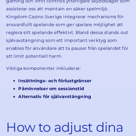
gaming och limit controls ytterligare skyddslager som
assisterar oss att maintain en säker spelmiljö.
Kingdom Casino Sverige integrerar mechanisms för
ansvarsfullt spelande som ger spelare möjlighet att
reglera sitt spelande effektivt. Bland dessa stands out
självavstängning som ett important verktyg som
enables för användare att ta pauser från spelandet för
att limit potentiell harm.
Viktiga komponenter inkluderar:
Insättnings- och förlustgränser
Påminnelser om sessionstid
Alternativ för självavstängning
How to adjust dina