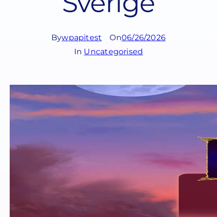
Sverige
By
wpapitest
On
06/26/2026
In
Uncategorised