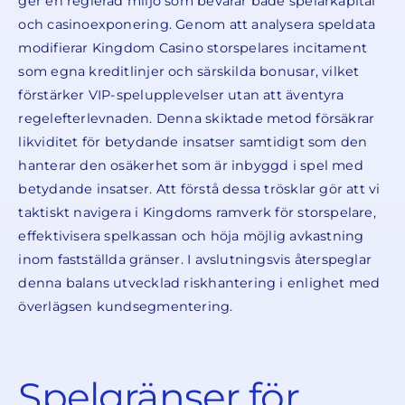
ger en reglerad miljö som bevarar både spelarkapital
och casinoexponering. Genom att analysera speldata
modifierar Kingdom Casino storspelares incitament
som egna kreditlinjer och särskilda bonusar, vilket
förstärker VIP-spelupplevelser utan att äventyra
regelefterlevnaden. Denna skiktade metod försäkrar
likviditet för betydande insatser samtidigt som den
hanterar den osäkerhet som är inbyggd i spel med
betydande insatser. Att förstå dessa trösklar gör att vi
taktiskt navigera i Kingdoms ramverk för storspelare,
effektivisera spelkassan och höja möjlig avkastning
inom fastställda gränser. I avslutningsvis återspeglar
denna balans utvecklad riskhantering i enlighet med
överlägsen kundsegmentering.
Spelgränser för