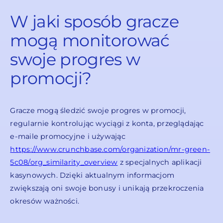
W jaki sposób gracze
mogą monitorować
swoje progres w
promocji?
Gracze mogą śledzić swoje progres w promocji,
regularnie kontrolując wyciągi z konta, przeglądając
e-maile promocyjne i używając
https://www.crunchbase.com/organization/mr-green-
5c08/org_similarity_overview
z specjalnych aplikacji
kasynowych. Dzięki aktualnym informacjom
zwiększają oni swoje bonusy i unikają przekroczenia
okresów ważności.