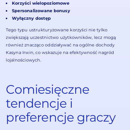
Korzyści wielopoziomowe
Spersonalizowane bonusy
Wyłączny dostęp
Tego typu ustrukturyzowane korzyści nie tylko
zwiększają uczestnictwo użytkowników, lecz mogą
również znacząco oddziaływać na ogólne dochody
Kasyna Irwin, co wskazuje na efektywność nagród
lojalnościowych.
Comiesięczne
tendencje i
preferencje graczy