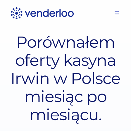
Skip
to
content
Porównałem
oferty kasyna
Irwin w Polsce
miesiąc po
miesiącu.