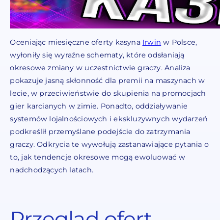
Oceniając miesięczne oferty kasyna
Irwin
w Polsce,
wyłoniły się wyraźne schematy, które odsłaniają
okresowe zmiany w uczestnictwie graczy. Analiza
pokazuje jasną skłonność dla premii na maszynach w
lecie, w przeciwieństwie do skupienia na promocjach
gier karcianych w zimie. Ponadto, oddziaływanie
systemów lojalnościowych i ekskluzywnych wydarzeń
podkreślił przemyślane podejście do zatrzymania
graczy. Odkrycia te wywołują zastanawiające pytania o
to, jak tendencje okresowe mogą ewoluować w
nadchodzących latach.
Przegląd ofert