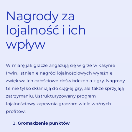
Nagrody za
lojalność i ich
wpływ
W miarę jak gracze angażują się w grze w kasynie
Irwin, istnienie nagród lojalnościowych wyraźnie
zwiększa ich całościowe doświadczenia z gry. Nagrody
te nie tylko skłaniają do ciągłej gry, ale także sprzyjają
zatrzymaniu. Ustrukturyzowany program
lojalnościowy zapewnia graczom wiele ważnych
profitów:
Gromadzenie punktów