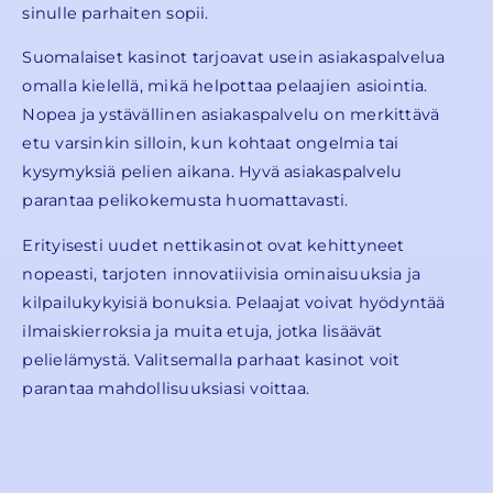
sinulle parhaiten sopii.
Suomalaiset kasinot tarjoavat usein asiakaspalvelua
omalla kielellä, mikä helpottaa pelaajien asiointia.
Nopea ja ystävällinen asiakaspalvelu on merkittävä
etu varsinkin silloin, kun kohtaat ongelmia tai
kysymyksiä pelien aikana. Hyvä asiakaspalvelu
parantaa pelikokemusta huomattavasti.
Erityisesti uudet nettikasinot ovat kehittyneet
nopeasti, tarjoten innovatiivisia ominaisuuksia ja
kilpailukykyisiä bonuksia. Pelaajat voivat hyödyntää
ilmaiskierroksia ja muita etuja, jotka lisäävät
pelielämystä. Valitsemalla parhaat kasinot voit
parantaa mahdollisuuksiasi voittaa.