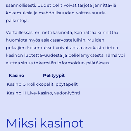
säännöllisesti. Uudet pelit voivat tarjota jännittäviä
kokemuksia ja mahdollisuuden voittaa suuria
palkintoja.
Vertaillessasi eri nettikasinoita, kannattaa kiinnittää
huomiota myös asiakasarvosteluihin. Muiden
pelaajien kokemukset voivat antaa arvokasta tietoa
kasinon luotettavuudesta ja pelielämyksestä. Tämä voi
auttaa sinua tekemään informoidun päätöksen.
Kasino
Pelityypit
Kasino G
Kolikkopelit, pöytäpelit
Kasino H
Live-kasino, vedonlyönti
Miksi kasinot