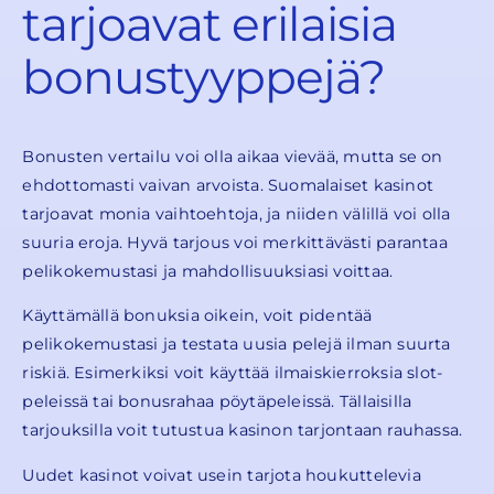
tarjoavat erilaisia
bonustyyppejä?
Bonusten vertailu voi olla aikaa vievää, mutta se on
ehdottomasti vaivan arvoista. Suomalaiset kasinot
tarjoavat monia vaihtoehtoja, ja niiden välillä voi olla
suuria eroja. Hyvä tarjous voi merkittävästi parantaa
pelikokemustasi ja mahdollisuuksiasi voittaa.
Käyttämällä bonuksia oikein, voit pidentää
pelikokemustasi ja testata uusia pelejä ilman suurta
riskiä. Esimerkiksi voit käyttää ilmaiskierroksia slot-
peleissä tai bonusrahaa pöytäpeleissä. Tällaisilla
tarjouksilla voit tutustua kasinon tarjontaan rauhassa.
Uudet kasinot voivat usein tarjota houkuttelevia