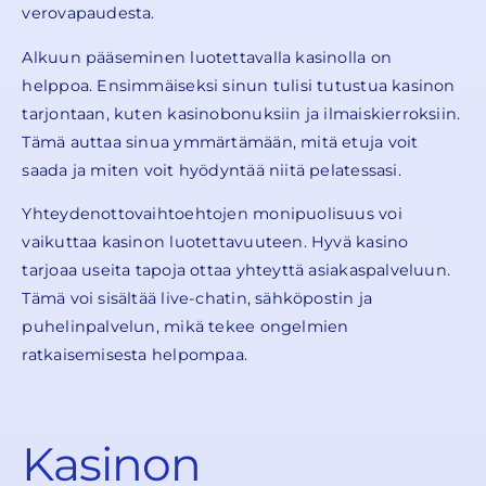
verovapaudesta.
Alkuun pääseminen luotettavalla kasinolla on
helppoa. Ensimmäiseksi sinun tulisi tutustua kasinon
tarjontaan, kuten kasinobonuksiin ja ilmaiskierroksiin.
Tämä auttaa sinua ymmärtämään, mitä etuja voit
saada ja miten voit hyödyntää niitä pelatessasi.
Yhteydenottovaihtoehtojen monipuolisuus voi
vaikuttaa kasinon luotettavuuteen. Hyvä kasino
tarjoaa useita tapoja ottaa yhteyttä asiakaspalveluun.
Tämä voi sisältää live-chatin, sähköpostin ja
puhelinpalvelun, mikä tekee ongelmien
ratkaisemisesta helpompaa.
Kasinon