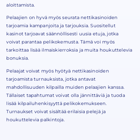
aloittamista.
Pelaajien on hyvä myös seurata nettikasinoiden
tarjoamia kampanjoita ja tarjouksia. Suositellut
kasinot tarjoavat säännöllisesti uusia etuja, jotka
voivat parantaa pelikokemusta. Tämä voi myös
tarkoittaa lisää ilmaiskierroksia ja muita houkuttelevia
bonuksia.
Pelaajat voivat myös hyötyä nettikasinoiden
tarjoamista turnauksista, jotka antavat
mahdollisuuden kilpailla muiden pelaajien kanssa.
Tällaiset tapahtumat voivat olla jännittäviä ja tuoda
lisää kilpailuhenkisyyttä pelikokemukseen.
Turnaukset voivat sisältää erilaisia pelejä ja
houkuttelevia palkintoja.