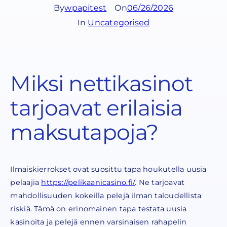
By
wpapitest
On
06/26/2026
In
Uncategorised
Miksi nettikasinot
tarjoavat erilaisia
maksutapoja?
Ilmaiskierrokset ovat suosittu tapa houkutella uusia
pelaajia
https://pelikaanicasino.fi/
. Ne tarjoavat
mahdollisuuden kokeilla pelejä ilman taloudellista
riskiä. Tämä on erinomainen tapa testata uusia
kasinoita ja pelejä ennen varsinaisen rahapelin