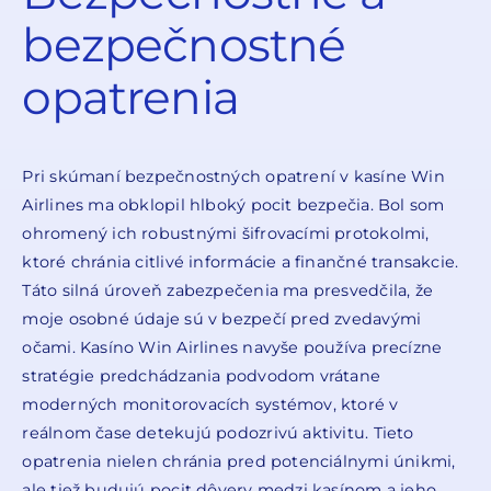
bezpečnostné
opatrenia
Pri skúmaní bezpečnostných opatrení v kasíne Win
Airlines ma obklopil hlboký pocit bezpečia. Bol som
ohromený ich robustnými šifrovacími protokolmi,
ktoré chránia citlivé informácie a finančné transakcie.
Táto silná úroveň zabezpečenia ma presvedčila, že
moje osobné údaje sú v bezpečí pred zvedavými
očami. Kasíno Win Airlines navyše používa precízne
stratégie predchádzania podvodom vrátane
moderných monitorovacích systémov, ktoré v
reálnom čase detekujú podozrivú aktivitu. Tieto
opatrenia nielen chránia pred potenciálnymi únikmi,
ale tiež budujú pocit dôvery medzi kasínom a jeho