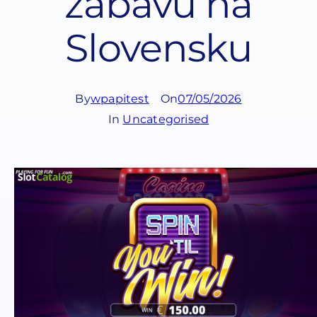
zábavu na
Slovensku
By
wpapitest
On
07/05/2026
In
Uncategorised