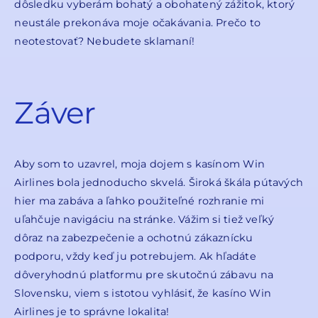
dôsledku vyberám bohatý a obohatený zážitok, ktorý
neustále prekonáva moje očakávania. Prečo to
neotestovať? Nebudete sklamaní!
Záver
Aby som to uzavrel, moja dojem s kasínom Win
Airlines bola jednoducho skvelá. Široká škála pútavých
hier ma zabáva a ľahko použiteľné rozhranie mi
uľahčuje navigáciu na stránke. Vážim si tiež veľký
dôraz na zabezpečenie a ochotnú zákaznícku
podporu, vždy keď ju potrebujem. Ak hľadáte
dôveryhodnú platformu pre skutočnú zábavu na
Slovensku, viem s istotou vyhlásiť, že kasíno Win
Airlines je to správne lokalita!