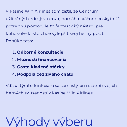
V kasíne Win Airlines som zistil, že Centrum
užitočných zdrojov naozaj pomáha hráčom poskytnúť
potrebnú pomoc. Je to fantastický nástroj pre
kohokoľvek, kto chce vylepšiť svoj herný pocit.
Ponúka toto:
Odborné konzultácie
Možnosti financovania
Často kladené otázky
Podpora cez živého chatu
Vďaka týmto funkciám sa som istý pri riadení svojich
herných skúseností v kasíne Win Airlines.
Výhody výberu