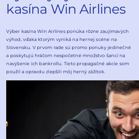
kasína Win Airlines
Výber kasína Win Airlines ponúka rôzne zaujímavých
výhod, vďaka ktorým vyniká na hernej scéne na
Slovensku. V prvom rade sú promo ponuky jedinečné
a poskytujú hráčom nespočetné množstvo šancí na
navýšenie ich bankrollu. Tieto propagačné akcie som
použil a opravdu zlepšili môj herný zážitok.