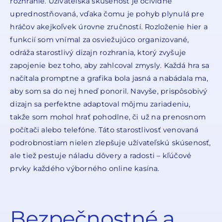
rozhranie. Užívateľská skúsenosť je očividne
uprednostňovaná, vďaka čomu je pohyb plynulá pre
hráčov akejkoľvek úrovne zručností. Rozloženie hier a
funkcií som vnímal za osviežujúco organizované,
odráža starostlivý dizajn rozhrania, ktorý zvyšuje
zapojenie bez toho, aby zahlcoval zmysly. Každá hra sa
načítala promptne a grafika bola jasná a nabádala ma,
aby som sa do nej hneď ponoril. Navyše, prispôsobivý
dizajn sa perfektne adaptoval môjmu zariadeniu,
takže som mohol hrať pohodlne, či už na prenosnom
počítači alebo telefóne. Táto starostlivosť venovaná
podrobnostiam nielen zlepšuje užívateľskú skúsenosť,
ale tiež pestuje náladu dôvery a radosti – kľúčové
prvky každého výborného online kasína.
Bezpečnostné a