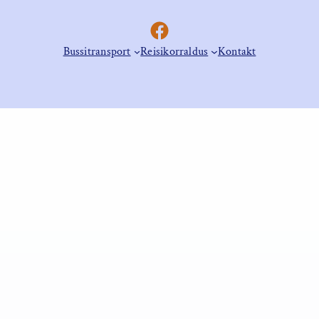
Facebook
Bussitransport
Reisikorraldus
Kontakt