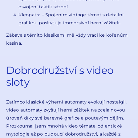
osvojení taktik sázení.
Kleopatra – Spojením vintage témat s detailní
grafikou poskytuje immersivní herní zážitek.
Zábava s těmito klasikami mě vždy vrací ke kořenům
kasina.
Dobrodružství s video
sloty
Zatímco klasické výherní automaty evokují nostalgii,
video automaty zvyšují herní zážitek na zcela novou
úroveň díky své barevné grafice a poutavým dějím.
Prozkoumal jsem mnohá video témata, od antické
mytologie až po budoucí dobrodružství, a každé z