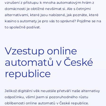
vzrušení z přístupu k mnoha automatovým hrám z
domácnosti je obtížné nevšímat si. Ale s četnými
alternativami, které jsou nabízené, jak poznáte, které
kasino s automaty je pro vás to správné? Pojďme se na
to společně podívat.
Vzestup online
automatů v České
republice
Jelikož digitální věk neustále přetváří naše alternativy
odpočinku, všiml jsem si pozoruhodného růstu
oblíbenosti online automatů v České republice.