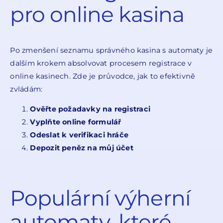
pro online kasina
Po zmenšení seznamu správného kasina s automaty je
dalším krokem absolvovat procesem registrace v
online kasinech. Zde je průvodce, jak to efektivně
zvládám:
Ověřte požadavky na registraci
Vyplňte online formulář
Odeslat k verifikaci hráče
Depozit peněz na můj účet
Populární výherní
automaty, které