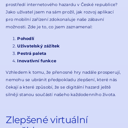
prostředí internetového hazardu v České republice?
Jako uživatel jsem na sám prožil, jak rozvoj aplikací
pro mobilní zařízení zdokonaluje naše zábavní
možnosti. Zde je to, co jsem zaznamenal:
Pohodlí
Uživatelský zážitek
Pestrá paleta
Inovativní funkce
Vzhledem k tomu, že přenosné hry nadále prosperují,
nemohu se ubránit předpokladu zlepšení, které nás
čekají a které způsobí, že se digitální hazard ještě
silněji stanou součástí našeho každodenního života.
Zlepšené virtuální