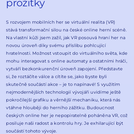
prožitky
S rozvojem mobilních her se virtuální realita (VR)
stává transformační silou na české online herní scéně.
Na vlastní kůži jsem zažil, jak VR posouvá hraní her na
novou úroveň díky svému příslibu pohlcující
hratelnosti. Možnost vstoupit do virtuálního světa, kde
mohu interagovat s online automaty a ostatními hráči,
vytváří bezkonkurenční úroveň zapojení. Představte
si, že roztáčíte válce a cítíte se, jako byste byli
skutečně součástí akce – je to napínavé! S využitím
nejmodernějších technologií vývojáři uvidíme ještě
pokročilejší grafiku a věrnější mechaniku, která nás
vtáhne hlouběji do herního zážitku. Budoucnost
českých online her je nepopiratelně poháněna VR, což
posiluje naši radost a kontrolu hry. Je exhilarující být
součástí tohoto vývoje.