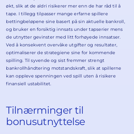
økt, slik at de aldri risikerer mer enn de har råd til å
tape. I tillegg tilpasser mange erfarne spillere
bettingbeløpene sine basert på sin aktuelle bankroll,
og bruker en forsiktig innsats under tapserier mens
de utnytter gevinster med litt forhøyede innsatser.
Ved å konsekvent overvåke utgifter og resultater,
optimaliserer de strategiene sine for kommende
spilling. Til syvende og sist fremmer strengt
bankrollhåndtering motstandskraft, slik at spillerne
kan oppleve spenningen ved spill uten å risikere
finansiell ustabilitet.
Tilnærminger til
bonusutnyttelse