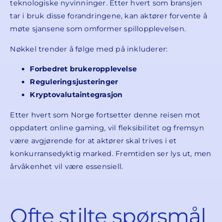
teknologiske nyvinninger. Etter hvert som bransjen
tar i bruk disse forandringene, kan aktører forvente å
møte sjansene som omformer spillopplevelsen.
Nøkkel trender å følge med på inkluderer:
Forbedret brukeropplevelse
Reguleringsjusteringer
Kryptovalutaintegrasjon
Etter hvert som Norge fortsetter denne reisen mot
oppdatert online gaming, vil fleksibilitet og fremsyn
være avgjørende for at aktører skal trives i et
konkurransedyktig marked. Fremtiden ser lys ut, men
årvåkenhet vil være essensiell.
Ofte stilte spørsmål