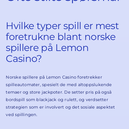
Hvilke typer spill er mest
foretrukne blant norske
spillere på Lemon
Casino?
Norske spillere på Lemon Casino foretrekker
spilleautomater, spesielt de med altoppslukende
temaer og store jackpoter. De setter pris på også
bordspill som blackjack og rulett, og verdsetter
strategien som er involvert og det sosiale aspektet
ved spillingen.