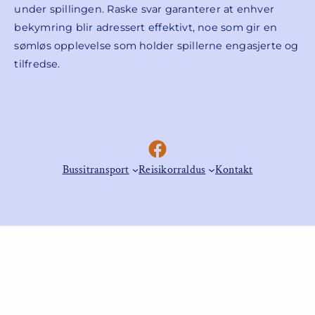
under spillingen. Raske svar garanterer at enhver
bekymring blir adressert effektivt, noe som gir en
sømløs opplevelse som holder spillerne engasjerte og
tilfredse.
Facebook
Bussitransport
Reisikorraldus
Kontakt