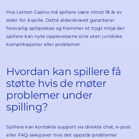
Hos Lemon Casino må spillere være minst 18 år av
alder for å spille. Dette alderskravet garanterer
forsvarlig spillpraksis og fremmer et trygt miljø der
spillere kan nyte opplevelsene sine uten juridiske
komplikasjoner eller problemer.
Hvordan kan spillere få
støtte hvis de møter
problemer under
spilling?
Spillere kan kontakte support via direkte chat, e-post
eller FAQ-seksjoner hvis det oppstår problemer