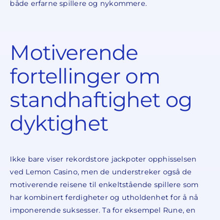
både erfarne spillere og nykommere.
Motiverende
fortellinger om
standhaftighet og
dyktighet
Ikke bare viser rekordstore jackpoter opphisselsen
ved Lemon Casino, men de understreker også de
motiverende reisene til enkeltstående spillere som
har kombinert ferdigheter og utholdenhet for å nå
imponerende suksesser. Ta for eksempel Rune, en