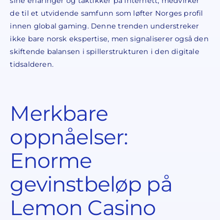
sine erfaringer og taktikker på internett, medvirker
de til et utvidende samfunn som løfter Norges profil
innen global gaming. Denne trenden understreker
ikke bare norsk ekspertise, men signaliserer også den
skiftende balansen i spillerstrukturen i den digitale
tidsalderen.
Merkbare
oppnåelser:
Enorme
gevinstbeløp på
Lemon Casino