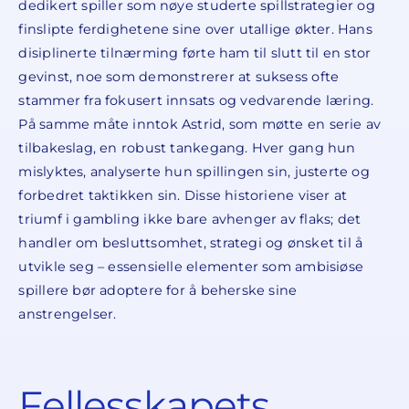
dedikert spiller som nøye studerte spillstrategier og
finslipte ferdighetene sine over utallige økter. Hans
disiplinerte tilnærming førte ham til slutt til en stor
gevinst, noe som demonstrerer at suksess ofte
stammer fra fokusert innsats og vedvarende læring.
På samme måte inntok Astrid, som møtte en serie av
tilbakeslag, en robust tankegang. Hver gang hun
mislyktes, analyserte hun spillingen sin, justerte og
forbedret taktikken sin. Disse historiene viser at
triumf i gambling ikke bare avhenger av flaks; det
handler om besluttsomhet, strategi og ønsket til å
utvikle seg – essensielle elementer som ambisiøse
spillere bør adoptere for å beherske sine
anstrengelser.
Fellesskapets