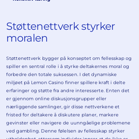
Støttenettverk styrker
moralen
Støttenettverk bygger på konseptet om fellesskap og
spiller en sentral rolle i å styrke deltakernes moral og
forbedre den totale suksessen. I det dynamiske
miljøet på Lemon Casino finner spillere kraft i delte
erfaringer og støtte fra andre interesserte. Enten det
er gjennom online diskusjonsgrupper eller
nærliggende samlinger, gir disse nettverkene et
fristed for deltakere å diskutere planer, markere
gevinster eller navigere de uunngåelige problemene
ved gambling. Denne følelsen av fellesskap styrker
utholdenhet, ettersom individer innser at de ikke er