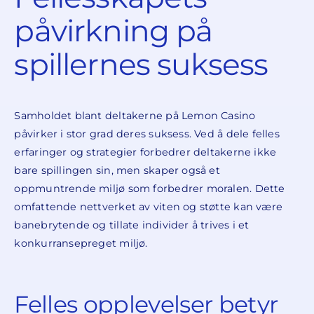
påvirkning på
spillernes suksess
Samholdet blant deltakerne på Lemon Casino
påvirker i stor grad deres suksess. Ved å dele felles
erfaringer og strategier forbedrer deltakerne ikke
bare spillingen sin, men skaper også et
oppmuntrende miljø som forbedrer moralen. Dette
omfattende nettverket av viten og støtte kan være
banebrytende og tillate individer å trives i et
konkurransepreget miljø.
Felles opplevelser betyr