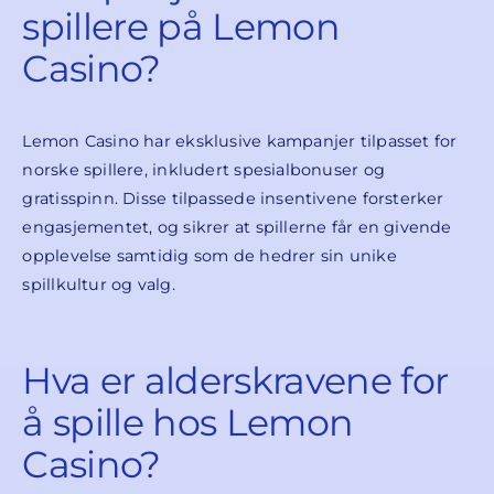
spillere på Lemon
Casino?
Lemon Casino har eksklusive kampanjer tilpasset for
norske spillere, inkludert spesialbonuser og
gratisspinn. Disse tilpassede insentivene forsterker
engasjementet, og sikrer at spillerne får en givende
opplevelse samtidig som de hedrer sin unike
spillkultur og valg.
Hva er alderskravene for
å spille hos Lemon
Casino?