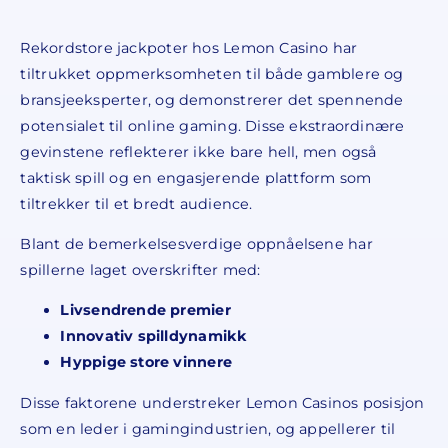
Rekordstore jackpoter hos Lemon Casino har
tiltrukket oppmerksomheten til både gamblere og
bransjeeksperter, og demonstrerer det spennende
potensialet til online gaming. Disse ekstraordinære
gevinstene reflekterer ikke bare hell, men også
taktisk spill og en engasjerende plattform som
tiltrekker til et bredt audience.
Blant de bemerkelsesverdige oppnåelsene har
spillerne laget overskrifter med:
Livsendrende premier
Innovativ spilldynamikk
Hyppige store vinnere
Disse faktorene understreker Lemon Casinos posisjon
som en leder i gamingindustrien, og appellerer til