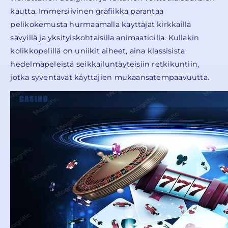
kautta. Immersiivinen grafiikka parantaa
pelikokemusta hurmaamalla käyttäjät kirkkailla
sävyillä ja yksityiskohtaisilla animaatioilla. Kullakin
kolikkopelillä on uniikit aiheet, aina klassisista
hedelmäpeleistä seikkailuntäyteisiin retkikuntiin,
jotka syventävät käyttäjien mukaansatempaavuutta.