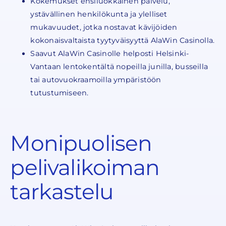
Kokemukset ensiluokkainen palvelu,
ystävällinen henkilökunta ja ylelliset
mukavuudet, jotka nostavat kävijöiden
kokonaisvaltaista tyytyväisyyttä AlaWin Casinolla.
Saavut AlaWin Casinolle helposti Helsinki-
Vantaan lentokentältä nopeilla junilla, busseilla
tai autovuokraamoilla ympäristöön
tutustumiseen.
Monipuolisen
pelivalikoiman
tarkastelu