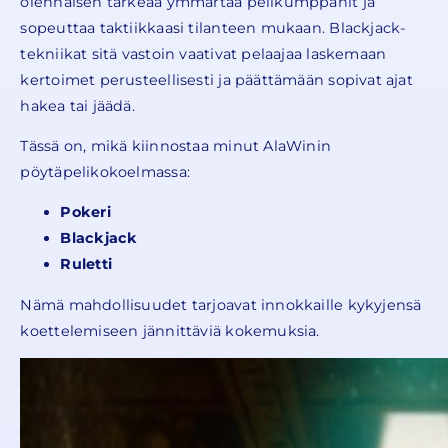
olennaisen tärkeää ymmärtää pelikumppanit ja
sopeuttaa taktiikkaasi tilanteen mukaan. Blackjack-
tekniikat sitä vastoin vaativat pelaajaa laskemaan
kertoimet perusteellisesti ja päättämään sopivat ajat
hakea tai jäädä.
Tässä on, mikä kiinnostaa minut AlaWinin
pöytäpelikokoelmassa:
Pokeri
Blackjack
Ruletti
Nämä mahdollisuudet tarjoavat innokkaille kykyjensä
koettelemiseen jännittäviä kokemuksia.