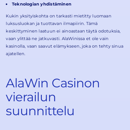
Teknologian yhdistäminen
Kukin yksityiskohta on tarkasti mietitty luomaan
luksusluokan ja tuottavan ilmapiirin. Tämä
keskittyminen laatuun ei ainoastaan täytä odotuksia,
vaan ylittää ne jatkuvasti. AlaWinissa et ole vain
kasinolla, vaan saavut elämykseen, joka on tehty sinua
ajatellen.
AlaWin Casinon
vierailun
suunnittelu