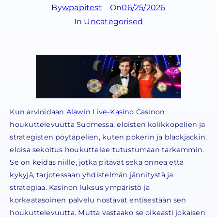
By
wpapitest
On
06/25/2026
In
Uncategorised
Kun arvioidaan
Alawin Live-Kasino
Casinon
houkuttelevuutta Suomessa, eloisten kolikkopelien ja
strategisten pöytäpelien, kuten pokerin ja blackjackin,
eloisa sekoitus houkuttelee tutustumaan tarkemmin.
Se on keidas niille, jotka pitävät sekä onnea että
kykyjä, tarjotessaan yhdistelmän jännitystä ja
strategiaa. Kasinon luksus ympäristö ja
korkeatasoinen palvelu nostavat entisestään sen
houkuttelevuutta. Mutta vastaako se oikeasti jokaisen