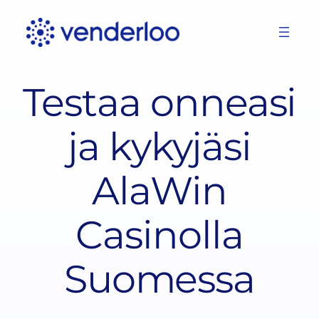
Skip
to
content
Testaa onneasi
ja kykyjäsi
AlaWin
Casinolla
Suomessa