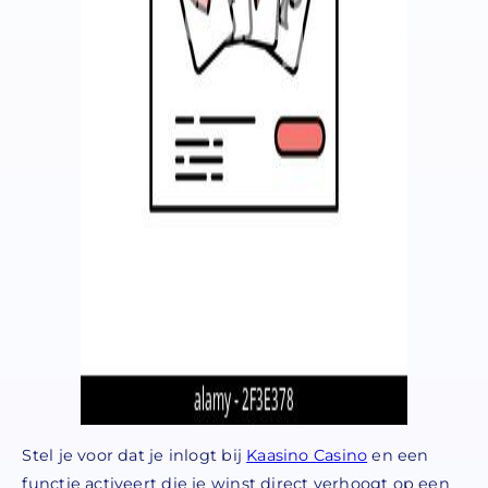
Stel je voor dat je inlogt bij
Kaasino Casino
en een
functie activeert die je winst direct verhoogt op een