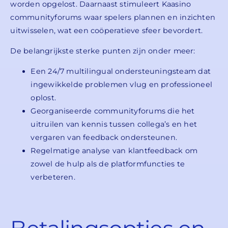
worden opgelost. Daarnaast stimuleert Kaasino
communityforums waar spelers plannen en inzichten
uitwisselen, wat een coöperatieve sfeer bevordert.
De belangrijkste sterke punten zijn onder meer:
Een 24/7 multilingual ondersteuningsteam dat
ingewikkelde problemen vlug en professioneel
oplost.
Georganiseerde communityforums die het
uitruilen van kennis tussen collega’s en het
vergaren van feedback ondersteunen.
Regelmatige analyse van klantfeedback om
zowel de hulp als de platformfuncties te
verbeteren.