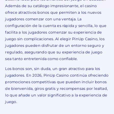
Además de su catálogo impresionante, el casino
ofrece atractivos bonos que permiten a los nuevos
jugadores comenzar con una ventaja. La
configuración de la cuenta es rápida y sencilla, lo que
facilita a los jugadores comenzar su experiencia de
juego sin complicaciones. Al elegir PinUp Casino, los
jugadores pueden disfrutar de un entorno seguro y
regulado, asegurando que su experiencia de juego
sea tanto entretenida como confiable.
Los bonos son, sin duda, un gran atractivo para los
jugadores. En 2026, PinUp Casino continúa ofreciendo
promociones competitivas que pueden incluir bonos
de bienvenida, giros gratis y recompensas por lealtad,
lo que añade un valor significativo a la experiencia de
juego.