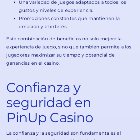
Una variedad de juegos adaptados a todos los
gustos y niveles de experiencia.
Promociones constantes que mantienen la
emoción y el interés.
Esta combinación de beneficios no solo mejora la
experiencia de juego, sino que también permite a los
jugadores maximizar su tiempo y potencial de
ganancias en el casino.
Confianza y
seguridad en
PinUp Casino
La confianza y la seguridad son fundamentales al