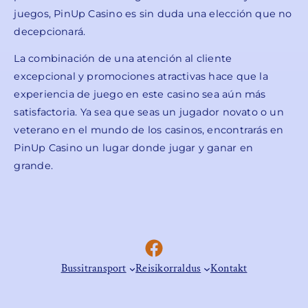
juegos, PinUp Casino es sin duda una elección que no
decepcionará.
La combinación de una atención al cliente
excepcional y promociones atractivas hace que la
experiencia de juego en este casino sea aún más
satisfactoria. Ya sea que seas un jugador novato o un
veterano en el mundo de los casinos, encontrarás en
PinUp Casino un lugar donde jugar y ganar en
grande.
Facebook
Bussitransport
Reisikorraldus
Kontakt