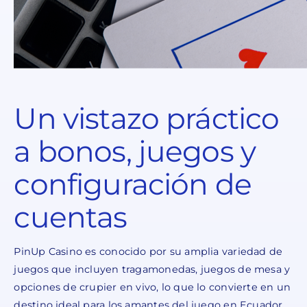
Un vistazo práctico
a bonos, juegos y
configuración de
cuentas
PinUp Casino es conocido por su amplia variedad de
juegos que incluyen tragamonedas, juegos de mesa y
opciones de crupier en vivo, lo que lo convierte en un
destino ideal para los amantes del juego en Ecuador.