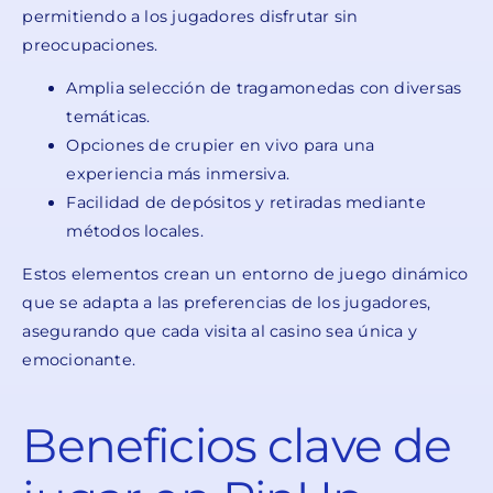
permitiendo a los jugadores disfrutar sin
preocupaciones.
Amplia selección de tragamonedas con diversas
temáticas.
Opciones de crupier en vivo para una
experiencia más inmersiva.
Facilidad de depósitos y retiradas mediante
métodos locales.
Estos elementos crean un entorno de juego dinámico
que se adapta a las preferencias de los jugadores,
asegurando que cada visita al casino sea única y
emocionante.
Beneficios clave de