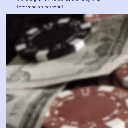
información personal.