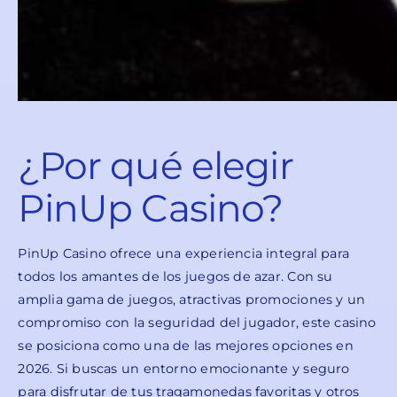
¿Por qué elegir
PinUp Casino?
PinUp Casino ofrece una experiencia integral para
todos los amantes de los juegos de azar. Con su
amplia gama de juegos, atractivas promociones y un
compromiso con la seguridad del jugador, este casino
se posiciona como una de las mejores opciones en
2026. Si buscas un entorno emocionante y seguro
para disfrutar de tus tragamonedas favoritas y otros