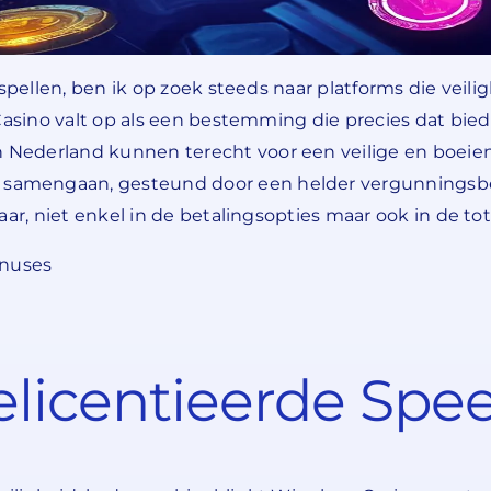
spellen, ben ik op zoek steeds naar platforms die veili
asino valt op als een bestemming die precies dat biedt
Nederland kunnen terecht voor een veilige en boeien
samengaan, gesteund door een helder vergunningsbel
aar, niet enkel in de betalingsopties maar ook in de to
Gelicentieerde Sp