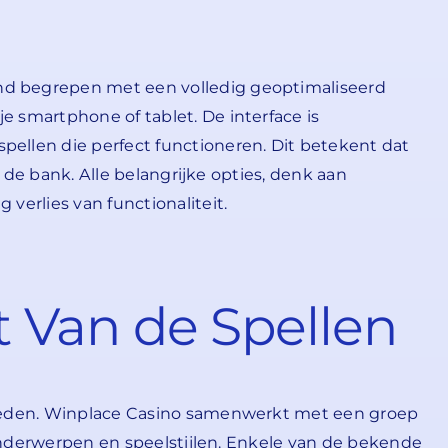
end begrepen met een volledig geoptimaliseerd
e smartphone of tablet. De interface is
pellen die perfect functioneren. Dit betekent dat
p de bank. Alle belangrijke opties, denk aan
verlies van functionaliteit.
 Van de Spellen
nbieden. Winplace Casino samenwerkt met een groep
n onderwerpen en speelstijlen. Enkele van de bekende