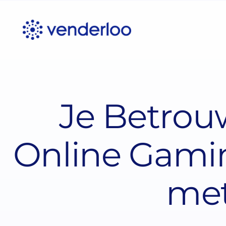
Skip
to
content
Je Betro
Online Gamin
met