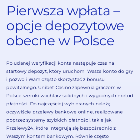
Pierwsza wpłata –
opcje depozytowe
obecne w Polsce
Po udanej weryfikacji konta następuje czas na
startowy depozyt, który uruchomi Wasze konto do gry
i pozwoli Wam często skorzystać z bonusu
powitalnego. Unibet Casino zapewnia graczom w
Polsce szeroki wachlarz solidnych i wygodnych metod
płatności. Do najczęściej wybieranych należą
oczywiście przelewy bankowe online, realizowane
poprzez systemy szybkich płatności, takie jak
Przelewy24, które integrują się bezpośrednio z
Waszym kontem bankowym. Równie często