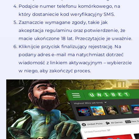
Podajcie numer telefonu komórkowego, na
który dostaniecie kod weryfikacyjny SMS.
Zaznaczcie wymagane zgody, takie jak
akceptacja regulaminu oraz potwierdzenie, że
macie ukończone 18 lat. Przeczytajcie je uważnie.
Kliknijcie przycisk finalizujący rejestrację. Na
podany adres e-mail ma natychmiast dotrzeć
wiadomość z linkiem aktywacyjnym – wybierzcie
w niego, aby zakończyć proces.