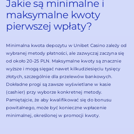
Jakie są minimalne i
maksymalne kwoty
pierwszej wpłaty?
Minimalna kwota depozytu w Unibet Casino zależy od
wybranej metody płatności, ale zazwyczaj zaczyna się
od około 20-25 PLN. Maksymalne kwoty są znacznie
wyższe i mogą sięgać nawet kilkudziesięciu tysięcy
złotych, szczególnie dla przelewów bankowych.
Dokładne progi są zawsze wyświetlane w kasie
(cashier) przy wyborze konkretnej metody.
Pamiętajcie, że aby kwalifikować się do bonusu
powitalnego, może być konieczne wpłacenie
minimalnej, określonej w promocji kwoty.