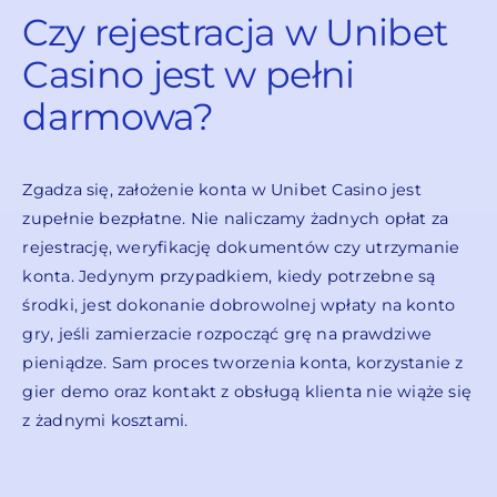
Czy rejestracja w Unibet
Casino jest w pełni
darmowa?
Zgadza się, założenie konta w Unibet Casino jest
zupełnie bezpłatne. Nie naliczamy żadnych opłat za
rejestrację, weryfikację dokumentów czy utrzymanie
konta. Jedynym przypadkiem, kiedy potrzebne są
środki, jest dokonanie dobrowolnej wpłaty na konto
gry, jeśli zamierzacie rozpocząć grę na prawdziwe
pieniądze. Sam proces tworzenia konta, korzystanie z
gier demo oraz kontakt z obsługą klienta nie wiąże się
z żadnymi kosztami.