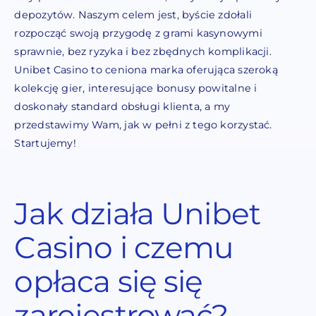
depozytów. Naszym celem jest, byście zdołali
rozpocząć swoją przygodę z grami kasynowymi
sprawnie, bez ryzyka i bez zbędnych komplikacji.
Unibet Casino to ceniona marka oferująca szeroką
kolekcję gier, interesujące bonusy powitalne i
doskonały standard obsługi klienta, a my
przedstawimy Wam, jak w pełni z tego korzystać.
Startujemy!
Jak działa Unibet
Casino i czemu
opłaca się się
zarejestrować?