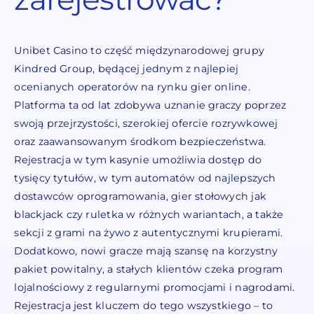
Unibet Casino to część międzynarodowej grupy
Kindred Group, będącej jednym z najlepiej
ocenianych operatorów na rynku gier online.
Platforma ta od lat zdobywa uznanie graczy poprzez
swoją przejrzystości, szerokiej ofercie rozrywkowej
oraz zaawansowanym środkom bezpieczeństwa.
Rejestracja w tym kasynie umożliwia dostęp do
tysięcy tytułów, w tym automatów od najlepszych
dostawców oprogramowania, gier stołowych jak
blackjack czy ruletka w różnych wariantach, a także
sekcji z grami na żywo z autentycznymi krupierami.
Dodatkowo, nowi gracze mają szansę na korzystny
pakiet powitalny, a stałych klientów czeka program
lojalnościowy z regularnymi promocjami i nagrodami.
Rejestracja jest kluczem do tego wszystkiego – to