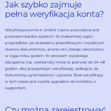
Jak szybko zajmuje
pełna weryfikacja konta?
Weryfikacja konta w Unibet Casino przeważnie jest
procesem bardzo szybkim. W znakomitej części
przypadków, po przesłaniu prawidłowych i wyraźnych
skanów dokumentów, proces ten zostaje zakończony
w ciągu kilku godzin. W okresach wysokiego
obciążenia (np. weekendy) może to potrwać do 24-48
godzin. Aby przyspieszyć weryfikację, zadbajcie, że
dokumenty są kompletne i czytelne. Brak weryfikacji
w tym czasie jest zwykle sygnałem do kontaktu z
supportem.
Czy można zarejestrować