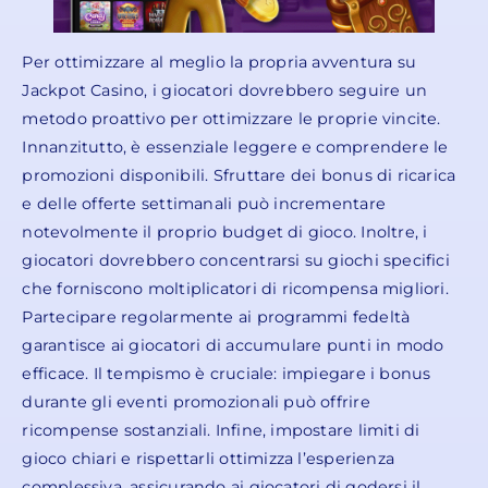
Per ottimizzare al meglio la propria avventura su
Jackpot Casino, i giocatori dovrebbero seguire un
metodo proattivo per ottimizzare le proprie vincite.
Innanzitutto, è essenziale leggere e comprendere le
promozioni disponibili. Sfruttare dei bonus di ricarica
e delle offerte settimanali può incrementare
notevolmente il proprio budget di gioco. Inoltre, i
giocatori dovrebbero concentrarsi su giochi specifici
che forniscono moltiplicatori di ricompensa migliori.
Partecipare regolarmente ai programmi fedeltà
garantisce ai giocatori di accumulare punti in modo
efficace. Il tempismo è cruciale: impiegare i bonus
durante gli eventi promozionali può offrire
ricompense sostanziali. Infine, impostare limiti di
gioco chiari e rispettarli ottimizza l’esperienza
complessiva, assicurando ai giocatori di godersi il