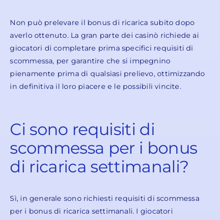
Non può prelevare il bonus di ricarica subito dopo
averlo ottenuto. La gran parte dei casinò richiede ai
giocatori di completare prima specifici requisiti di
scommessa, per garantire che si impegnino
pienamente prima di qualsiasi prelievo, ottimizzando
in definitiva il loro piacere e le possibili vincite.
Ci sono requisiti di
scommessa per i bonus
di ricarica settimanali?
Sì, in generale sono richiesti requisiti di scommessa
per i bonus di ricarica settimanali. I giocatori