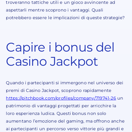
troveranno tattiche utili e un gioco avvincente ad
aspettarli mentre scoprono i vantaggi. Quali
potrebbero essere le implicazioni di queste strategie?
Capire i bonus del
Casino Jackpot
Quando i partecipanti si immergono nel universo dei
premi di Casino Jackpot, scoprono rapidamente
https://pitchbook.com/profiles/company/719741-26
un
patrimonio di vantaggi progettati per arricchire la
loro esperienza ludica. Questi bonus non solo
aumentano l’emozione del gaming, ma offrono anche
ai partecipanti un percorso verso vittorie più grandi e