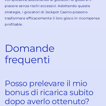
piacere senza rischi eccessivi. Adottando queste
strategie, i giocatori di Jackpot Casino possono
trasformare efficacemente il loro gioco in ricompense
profitable.
Domande
frequenti
Posso prelevare il mio
bonus di ricarica subito
dopo averlo ottenuto?