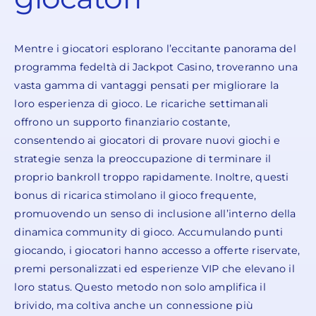
Mentre i giocatori esplorano l’eccitante panorama del
programma fedeltà di Jackpot Casino, troveranno una
vasta gamma di vantaggi pensati per migliorare la
loro esperienza di gioco. Le ricariche settimanali
offrono un supporto finanziario costante,
consentendo ai giocatori di provare nuovi giochi e
strategie senza la preoccupazione di terminare il
proprio bankroll troppo rapidamente. Inoltre, questi
bonus di ricarica stimolano il gioco frequente,
promuovendo un senso di inclusione all’interno della
dinamica community di gioco. Accumulando punti
giocando, i giocatori hanno accesso a offerte riservate,
premi personalizzati ed esperienze VIP che elevano il
loro status. Questo metodo non solo amplifica il
brivido, ma coltiva anche un connessione più