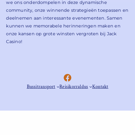
we ons onderdompelen in deze dynamische
community, onze winnende strategieën toepassen en
deelnemen aan interessante evenementen. Samen
kunnen we memorabele herinneringen maken en
onze kansen op grote winsten vergroten bij Jack
Casino!
Facebook
Bussitransport
Reisikorraldus
Kontakt