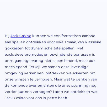
Bij
Jack Casino
kunnen we een fantastisch aanbod
aan spellen ontdekken voor elke smaak, van klassieke
gokkasten tot dynamische tafelspellen. Met
exclusieve promoties en opwindende bonussen is
onze gamingervaring niet alleen lonend, maar ook
meeslepend. Terwijl we samen deze levendige
omgeving verkennen, ontdekken we adviezen om
onze winsten te verhogen. Maar wat te denken van
de komende evenementen die onze spanning nog
verder kunnen verhogen? Laten we ontdekken wat
Jack Casino voor ons in petto heeft.