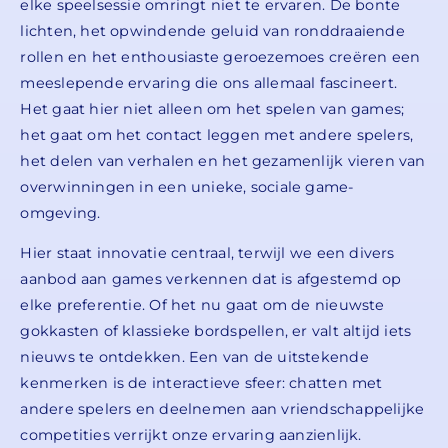
elke speelsessie omringt niet te ervaren. De bonte
lichten, het opwindende geluid van ronddraaiende
rollen en het enthousiaste geroezemoes creëren een
meeslepende ervaring die ons allemaal fascineert.
Het gaat hier niet alleen om het spelen van games;
het gaat om het contact leggen met andere spelers,
het delen van verhalen en het gezamenlijk vieren van
overwinningen in een unieke, sociale game-
omgeving.
Hier staat innovatie centraal, terwijl we een divers
aanbod aan games verkennen dat is afgestemd op
elke preferentie. Of het nu gaat om de nieuwste
gokkasten of klassieke bordspellen, er valt altijd iets
nieuws te ontdekken. Een van de uitstekende
kenmerken is de interactieve sfeer: chatten met
andere spelers en deelnemen aan vriendschappelijke
competities verrijkt onze ervaring aanzienlijk.