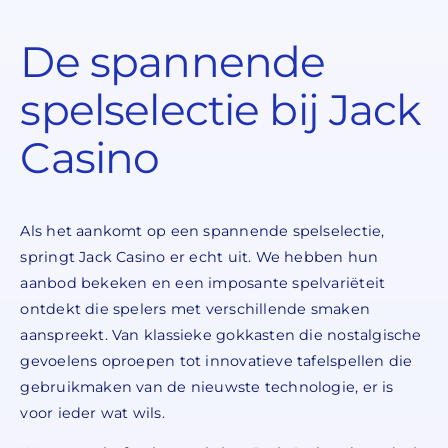
De spannende
spelselectie bij Jack
Casino
Als het aankomt op een spannende spelselectie,
springt Jack Casino er echt uit. We hebben hun
aanbod bekeken en een imposante spelvariëteit
ontdekt die spelers met verschillende smaken
aanspreekt. Van klassieke gokkasten die nostalgische
gevoelens oproepen tot innovatieve tafelspellen die
gebruikmaken van de nieuwste technologie, er is
voor ieder wat wils.