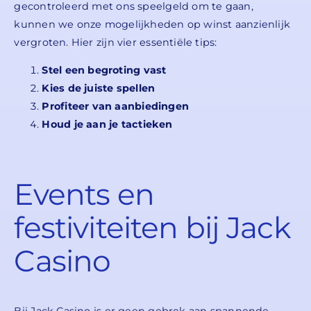
gecontroleerd met ons speelgeld om te gaan,
kunnen we onze mogelijkheden op winst aanzienlijk
vergroten. Hier zijn vier essentiële tips:
Stel een begroting vast
Kies de juiste spellen
Profiteer van aanbiedingen
Houd je aan je tactieken
Events en
festiviteiten bij Jack
Casino
Bij Jack Casino is er geen gebrek aan spannende