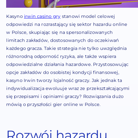
Kasyno
irwin casino gry
stanowi model celowej
odpowiedzi na rozrastający się sektor hazardu online
w Polsce, skupiając się na spersonalizowanych
limitach zakładów, dostosowanych do oczekiwań
każdego gracza. Takie strategia nie tylko uwzględnia
różnorodną odporność ryzyka, ale także wspiera
odpowiedzialne działania hazardowe. Przystosowując
opcje zakładów do osobistej kondycji finansowej,
kasyno Irwin tworzy lojalność graczy. Jak jednak ta
indywidualizacja ewoluuje wraz ze przekształcającymi
się przepisami i opiniami graczy? Rozwiązania dużo
mówią o przyszłości gier online w Polsce.
Rozwój hazardu