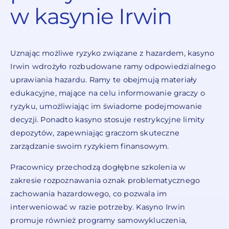
w kasynie Irwin
Uznając możliwe ryzyko związane z hazardem, kasyno
Irwin wdrożyło rozbudowane ramy odpowiedzialnego
uprawiania hazardu. Ramy te obejmują materiały
edukacyjne, mające na celu informowanie graczy o
ryzyku, umożliwiając im świadome podejmowanie
decyzji. Ponadto kasyno stosuje restrykcyjne limity
depozytów, zapewniając graczom skuteczne
zarządzanie swoim ryzykiem finansowym.
Pracownicy przechodzą dogłębne szkolenia w
zakresie rozpoznawania oznak problematycznego
zachowania hazardowego, co pozwala im
interweniować w razie potrzeby. Kasyno Irwin
promuje również programy samowykluczenia,