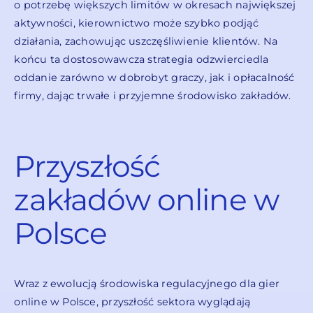
o potrzebę większych limitów w okresach największej
aktywności, kierownictwo może szybko podjąć
działania, zachowując uszczęśliwienie klientów. Na
końcu ta dostosowawcza strategia odzwierciedla
oddanie zarówno w dobrobyt graczy, jak i opłacalność
firmy, dając trwałe i przyjemne środowisko zakładów.
Przyszłość
zakładów online w
Polsce
Wraz z ewolucją środowiska regulacyjnego dla gier
online w Polsce, przyszłość sektora wyglądają