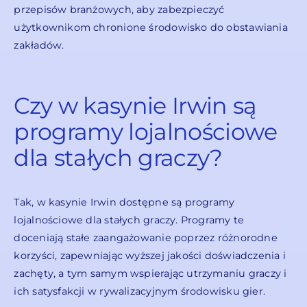
przepisów branżowych, aby zabezpieczyć
użytkownikom chronione środowisko do obstawiania
zakładów.
Czy w kasynie Irwin są
programy lojalnościowe
dla stałych graczy?
Tak, w kasynie Irwin dostępne są programy
lojalnościowe dla stałych graczy. Programy te
doceniają stałe zaangażowanie poprzez różnorodne
korzyści, zapewniając wyższej jakości doświadczenia i
zachęty, a tym samym wspierając utrzymaniu graczy i
ich satysfakcji w rywalizacyjnym środowisku gier.