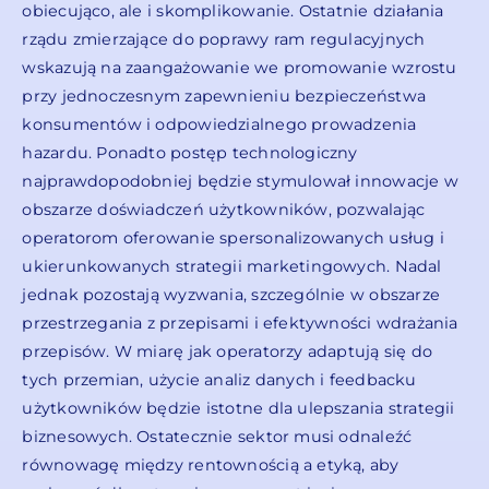
obiecująco, ale i skomplikowanie. Ostatnie działania
rządu zmierzające do poprawy ram regulacyjnych
wskazują na zaangażowanie we promowanie wzrostu
przy jednoczesnym zapewnieniu bezpieczeństwa
konsumentów i odpowiedzialnego prowadzenia
hazardu. Ponadto postęp technologiczny
najprawdopodobniej będzie stymulował innowacje w
obszarze doświadczeń użytkowników, pozwalając
operatorom oferowanie spersonalizowanych usług i
ukierunkowanych strategii marketingowych. Nadal
jednak pozostają wyzwania, szczególnie w obszarze
przestrzegania z przepisami i efektywności wdrażania
przepisów. W miarę jak operatorzy adaptują się do
tych przemian, użycie analiz danych i feedbacku
użytkowników będzie istotne dla ulepszania strategii
biznesowych. Ostatecznie sektor musi odnaleźć
równowagę między rentownością a etyką, aby