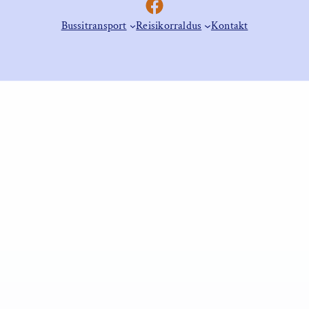
Facebook
Bussitransport
Reisikorraldus
Kontakt