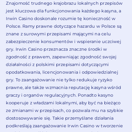
Znajomość trudnego krajobrazu lokalnych przepisów
jest kluczowa dla funkcjonowania każdego kasyna, a
Irwin Casino doskonale rozumie tę konieczność w
Polsce. Ramy prawne dotyczące hazardu w Polsce są
znane z surowymi przepisami mającymi na celu
zabezpieczenie konsumentów i wspieranie uczciwej
gry. Irwin Casino przeznacza znaczne środki w
zgodność z prawem, zapewniając zgodność swojej
działalności z polskimi przepisami dotyczącymi
opodatkowania, licencjonowania i odpowiedzialnej
gry. To zaangażowanie nie tylko redukuje ryzyko
prawne, ale także wzmacnia reputację kasyna wśród
graczy i organów regulacyjnych. Ponadto kasyno
kooperuje z władzami lokalnymi, aby być na bieżąco
ze zmianami w przepisach, co pozwala mu na szybkie
dostosowywanie się. Takie przemyślane działania
podkreślają zaangażowanie Irwin Casino w tworzenie