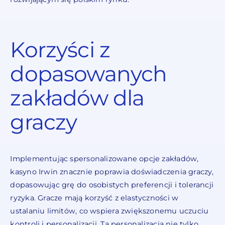
Korzyści z
dopasowanych
zakładów dla
graczy
Implementując spersonalizowane opcje zakładów,
kasyno Irwin znacznie poprawia doświadczenia graczy,
dopasowując grę do osobistych preferencji i tolerancji
ryzyka. Gracze mają korzyść z elastyczności w
ustalaniu limitów, co wspiera zwiększonemu uczuciu
kontroli i personalizacji. Ta personalizacja nie tylko