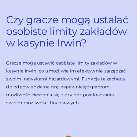
Czy gracze mogą ustalać
osobiste limity zakładów
w kasynie Irwin?
Gracze mogą ustawić osobiste limity zakładów w
kasynie Irwin, co umożliwia im efektywnie zarządzać
swoimi nawykami hazardowymi. Funkcja ta zachęca
do odpowiedzialną grę, zapewniając graczom
możliwość cieszenia się z gry bez przekraczania
swoich możliwości finansowych.