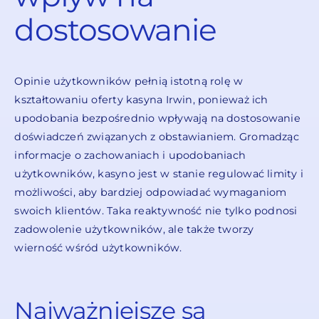
dostosowanie
Opinie użytkowników pełnią istotną rolę w
kształtowaniu oferty kasyna Irwin, ponieważ ich
upodobania bezpośrednio wpływają na dostosowanie
doświadczeń związanych z obstawianiem. Gromadząc
informacje o zachowaniach i upodobaniach
użytkowników, kasyno jest w stanie regulować limity i
możliwości, aby bardziej odpowiadać wymaganiom
swoich klientów. Taka reaktywność nie tylko podnosi
zadowolenie użytkowników, ale także tworzy
wierność wśród użytkowników.
Najważniejsze są