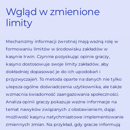
Wgląd w zmienione
limity
Mechanizmy informacji zwrotnej mają ważną rolę w
formowaniu limitów w środowisku zakładów w
kasynie Irwin. Czynnie pozyskując opinie graczy,
kasyno dostosowuje swoje limity zakładów, aby
dokładniej dopasować je do ich upodobań i
przyzwyczajeń. To metoda oparte na danych nie tylko
ulepsza ogólne doświadczenia użytkownika, ale także
wzmacnia świadomość zaangażowania społeczności.
Analiza opinii graczy pokazuje ważne informacje na
temat nawyków związanych z obstawianiem, dając
możliwość kasynu natychmiastowe implementowanie
zmiennych zmian. Na przykład, gdy gracze informują