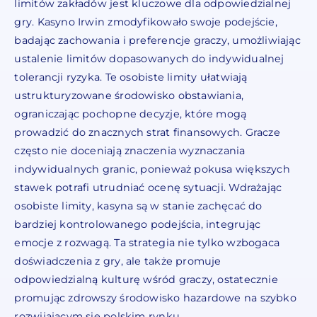
limitów zakładów jest kluczowe dla odpowiedzialnej
gry. Kasyno Irwin zmodyfikowało swoje podejście,
badając zachowania i preferencje graczy, umożliwiając
ustalenie limitów dopasowanych do indywidualnej
tolerancji ryzyka. Te osobiste limity ułatwiają
ustrukturyzowane środowisko obstawiania,
ograniczając pochopne decyzje, które mogą
prowadzić do znacznych strat finansowych. Gracze
często nie doceniają znaczenia wyznaczania
indywidualnych granic, ponieważ pokusa większych
stawek potrafi utrudniać ocenę sytuacji. Wdrażając
osobiste limity, kasyna są w stanie zachęcać do
bardziej kontrolowanego podejścia, integrując
emocje z rozwagą. Ta strategia nie tylko wzbogaca
doświadczenia z gry, ale także promuje
odpowiedzialną kulturę wśród graczy, ostatecznie
promując zdrowszy środowisko hazardowe na szybko
rozwijającym się polskim rynku.