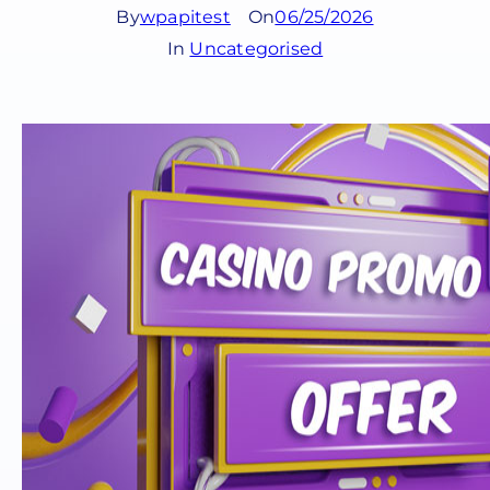
By
wpapitest
On
06/25/2026
In
Uncategorised