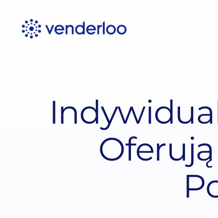
Skip
to
content
Indywidual
Oferuj
P