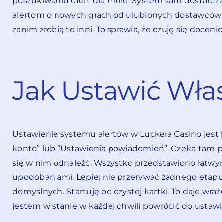
poszukiwaniu ofert dla mnie. System sam dostarcza
alertom o nowych grach od ulubionych dostawców lu
zanim zrobią to inni. To sprawia, że czuję się docen
Jak Ustawić Włas
Ustawienie systemu alertów w Luckera Casino jest ł
konto” lub “Ustawienia powiadomień”. Czeka tam prz
się w nim odnaleźć. Wszystko przedstawiono łatwym
upodobaniami. Lepiej nie przerywać żadnego etapu
domyślnych. Startuję od czystej kartki. To daje wra
jestem w stanie w każdej chwili powrócić do ustawie