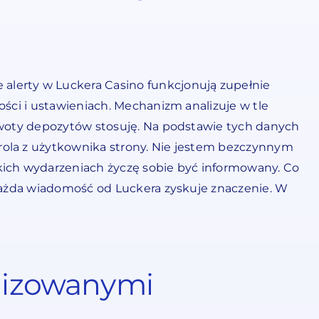
alerty w Luckera Casino funkcjonują zupełnie
ości i ustawieniach. Mechanizm analizuje w tle
 kwoty depozytów stosuję. Na podstawie tych danych
rola z użytkownika strony. Nie jestem bezczynnym
kich wydarzeniach życzę sobie być informowany. Co
 Każda wiadomość od Luckera zyskuje znaczenie. W
lizowanymi