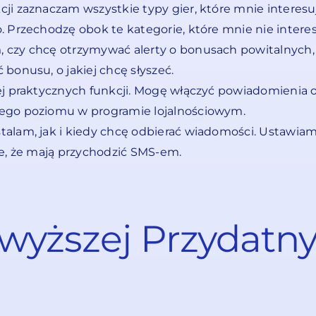
cji zaznaczam wszystkie typy gier, które mnie interes
 Przechodzę obok te kategorie, które mnie nie interes
, czy chcę otrzymywać alerty o bonusach powitalnych,
bonusu, o jakiej chcę słyszeć.
iej praktycznych funkcji. Mogę włączyć powiadomienia
wego poziomu w programie lojalnościowym.
alam, jak i kiedy chcę odbierać wiadomości. Ustawiam 
ne, że mają przychodzić SMS-em.
wyższej Przydatny