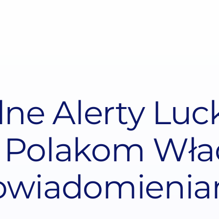
ne Alerty Luc
ą Polakom Wła
owiadomienia