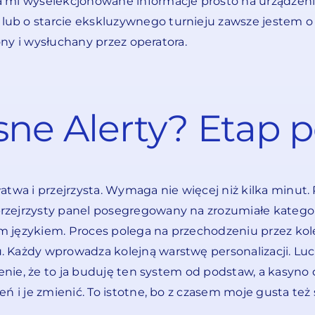
 mi wyselekcjonowane informacje prosto na urządzenie
b o starcie ekskluzywnego turnieju zawsze jestem o k
iony i wysłuchany przez operatora.
ne Alerty? Etap p
atwa i przejrzysta. Wymaga nie więcej niż kilka minut.
ejrzysty panel posegregowany na zrozumiałe kategorie.
 językiem. Proces polega na przechodzeniu przez kole
. Każdy wprowadza kolejną warstwę personalizacji. Lu
żenie, że to ja buduję ten system od podstaw, a kasyno
ń i je zmienić. To istotne, bo z czasem moje gusta też 