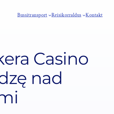
Bussitransport
Reisikorraldus
Kontakt
kera Casino
dzę nad
mi