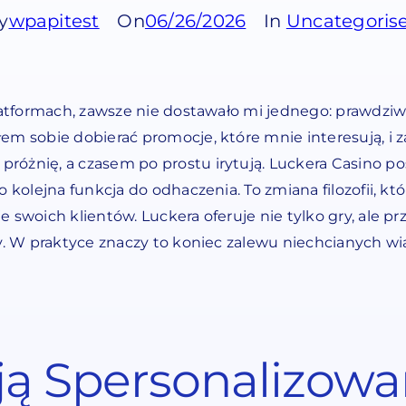
y
wpapitest
On
06/26/2026
In
Uncategoris
platformach, zawsze nie dostawało mi jednego: prawdziw
łem sobie dobierać promocje, które mnie interesują, i
próżnię, a czasem po prostu irytują. Luckera Casino 
o kolejna funkcja do odhaczenia. To zmiana filozofii, kt
 swoich klientów. Luckera oferuje nie tylko gry, ale p
edy. W praktyce znaczy to koniec zalewu niechcianych
ą Spersonalizowa