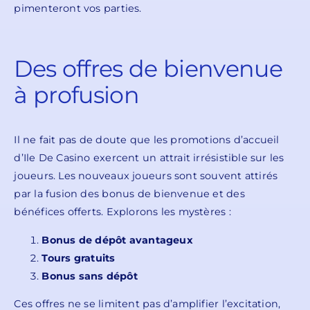
pimenteront vos parties.
Des offres de bienvenue
à profusion
Il ne fait pas de doute que les promotions d’accueil
d’Ile De Casino exercent un attrait irrésistible sur les
joueurs. Les nouveaux joueurs sont souvent attirés
par la fusion des bonus de bienvenue et des
bénéfices offerts. Explorons les mystères :
Bonus de dépôt avantageux
Tours gratuits
Bonus sans dépôt
Ces offres ne se limitent pas d’amplifier l’excitation,