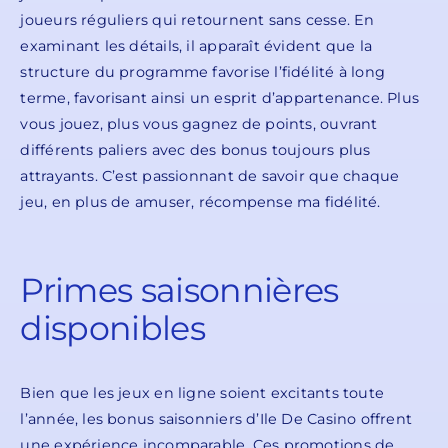
joueurs réguliers qui retournent sans cesse. En
examinant les détails, il apparaît évident que la
structure du programme favorise l’fidélité à long
terme, favorisant ainsi un esprit d’appartenance. Plus
vous jouez, plus vous gagnez de points, ouvrant
différents paliers avec des bonus toujours plus
attrayants. C’est passionnant de savoir que chaque
jeu, en plus de amuser, récompense ma fidélité.
Primes saisonnières
disponibles
Bien que les jeux en ligne soient excitants toute
l’année, les bonus saisonniers d’Ile De Casino offrent
une expérience incomparable. Ces promotions de