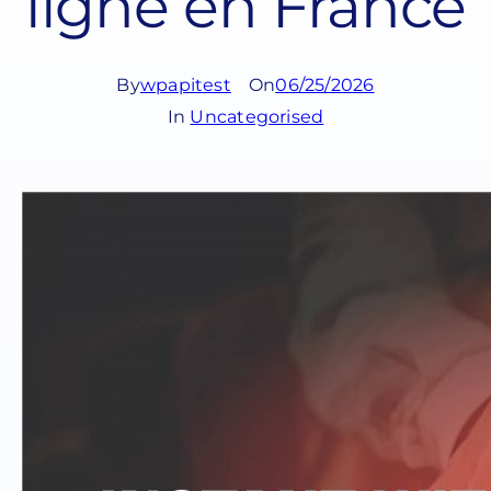
ligne en France
By
wpapitest
On
06/25/2026
In
Uncategorised