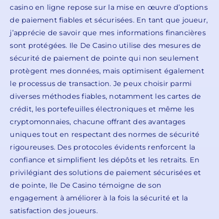
casino en ligne repose sur la mise en œuvre d’options
de paiement fiables et sécurisées. En tant que joueur,
j’apprécie de savoir que mes informations financières
sont protégées. Ile De Casino utilise des mesures de
sécurité de paiement de pointe qui non seulement
protègent mes données, mais optimisent également
le processus de transaction. Je peux choisir parmi
diverses méthodes fiables, notamment les cartes de
crédit, les portefeuilles électroniques et même les
cryptomonnaies, chacune offrant des avantages
uniques tout en respectant des normes de sécurité
rigoureuses. Des protocoles évidents renforcent la
confiance et simplifient les dépôts et les retraits. En
privilégiant des solutions de paiement sécurisées et
de pointe, Ile De Casino témoigne de son
engagement à améliorer à la fois la sécurité et la
satisfaction des joueurs.