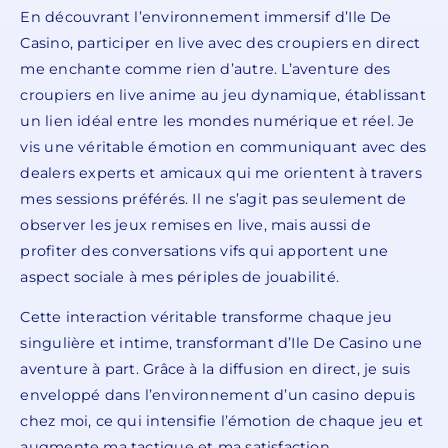
En découvrant l’environnement immersif d’Ile De
Casino, participer en live avec des croupiers en direct
me enchante comme rien d’autre. L’aventure des
croupiers en live anime au jeu dynamique, établissant
un lien idéal entre les mondes numérique et réel. Je
vis une véritable émotion en communiquant avec des
dealers experts et amicaux qui me orientent à travers
mes sessions préférés. Il ne s’agit pas seulement de
observer les jeux remises en live, mais aussi de
profiter des conversations vifs qui apportent une
aspect sociale à mes périples de jouabilité.
Cette interaction véritable transforme chaque jeu
singulière et intime, transformant d’Ile De Casino une
aventure à part. Grâce à la diffusion en direct, je suis
enveloppé dans l’environnement d’un casino depuis
chez moi, ce qui intensifie l’émotion de chaque jeu et
augmente ma tactique et ma satisfaction.