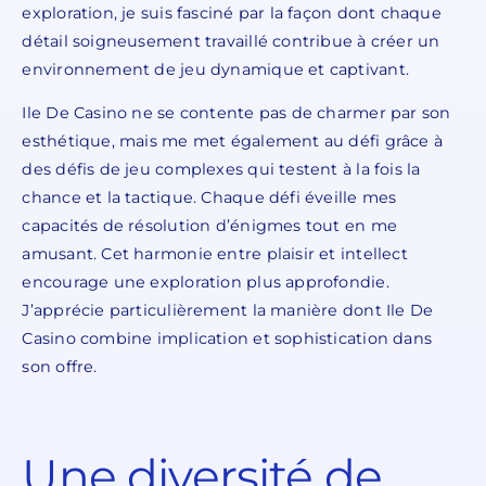
exploration, je suis fasciné par la façon dont chaque
détail soigneusement travaillé contribue à créer un
environnement de jeu dynamique et captivant.
Ile De Casino ne se contente pas de charmer par son
esthétique, mais me met également au défi grâce à
des défis de jeu complexes qui testent à la fois la
chance et la tactique. Chaque défi éveille mes
capacités de résolution d’énigmes tout en me
amusant. Cet harmonie entre plaisir et intellect
encourage une exploration plus approfondie.
J’apprécie particulièrement la manière dont Ile De
Casino combine implication et sophistication dans
son offre.
Une diversité de