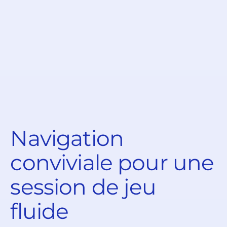
Navigation
conviviale pour une
session de jeu
fluide