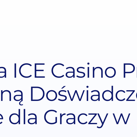
a ICE Casino P
ną Doświadcz
 dla Graczy w