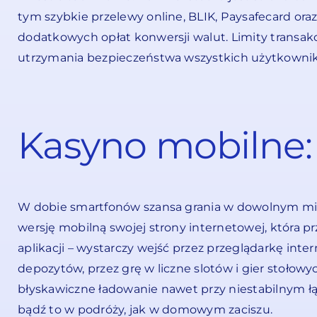
tym szybkie przelewy online, BLIK, Paysafecard oraz
dodatkowych opłat konwersji walut. Limity transakc
utrzymania bezpieczeństwa wszystkich użytkowni
Kasyno mobilne:
W dobie smartfonów szansa grania w dowolnym miejs
wersję mobilną swojej strony internetowej, która 
aplikacji – wystarczy wejść przez przeglądarkę inte
depozytów, przez grę w liczne slotów i gier stołow
błyskawiczne ładowanie nawet przy niestabilnym łąc
bądź to w podróży, jak w domowym zaciszu.