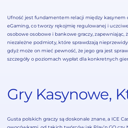
Ufność jest fundamentem relacji między kasynem 
eGaming, co tworzy rękojmię regulowanej i uczciwe
osobowe osobowe i bankowe graczy, zapewniając, że
niezależne podmioty, które sprawdzają nieprzewidy
gdyż może on mieć pewność, że jego gra jest sprawi
szczegóły o poziomach wypłat dla konkretnych gier
Gry Kasynowe, Kt
Gusta polskich graczy są doskonale znane, a ICE Ca
owocówkami, od takich twórców jak Play’n GO czy N