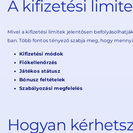
A kifizetési limit
Mivel a kifizetési limitek jelentősen befolyásolhat
ban. Több fontos tényező szabja meg, hogy mennyi
Kifizetési módok
Fiókellenőrzés
Játékos státusz
Bónusz feltételek
Szabályozási megfelelés
Hogyan kérhetsz 