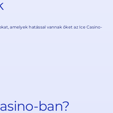
k
rokat, amelyek hatással vannak őket az Ice Casino-
Casino-ban?