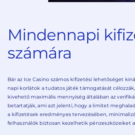
Mindennapi kifiz
számára
Bár az Ice Casino számos kifizetési lehetőséget kíná
napi korlátok a tudatos játék támogatását célozzá
kivehető maximális mennyiség általában az verifikác
betartatják, ami azt jelenti, hogy a limitet megha
a kifizetések eredményes tervezésében, minimaliz
felhasználók biztosan kezelhetik pénzeszközeiket 