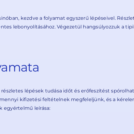
asinóban, kezdve a folyamat egyszerű lépéseivel. Részl
es lebonyolításához. Végezetül hangsúlyozzuk a tipiku
lyamata
 a részletes lépések tudása időt és erőfeszítést spóro
nnyi kifizetési feltételnek megfeleljünk, és a kérelem 
k egyértelmű leírása: