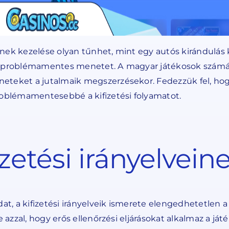
jeinek kezelése olyan tűnhet, mint egy autós kirándulás
lja a problémamentes menetet. A magyar játékosok szám
eteket a jutalmaik megszerzésekor. Fedezzük fel, hog
roblémamentesebbé a kifizetési folyamatot.
izetési irányelvein
idat, a kifizetési irányelveik ismerete elengedhetetl
be azzal, hogy erős ellenőrzési eljárásokat alkalmaz a