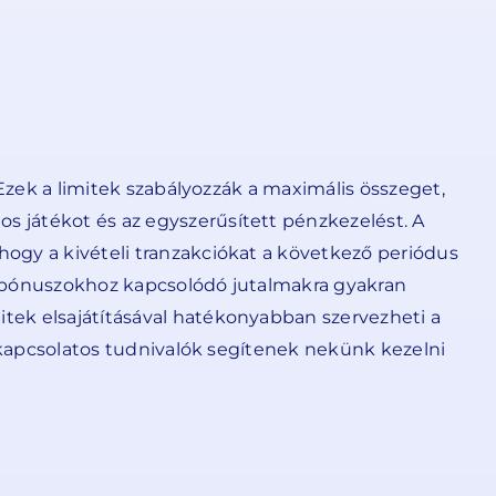
. Ezek a limitek szabályozzák a maximális összeget,
os játékot és az egyszerűsített pénzkezelést. A
 hogy a kivételi tranzakciókat a következő periódus
; a bónuszokhoz kapcsolódó jutalmakra gyakran
itek elsajátításával hatékonyabban szervezheti a
al kapcsolatos tudnivalók segítenek nekünk kezelni