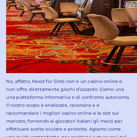
No, affatto, Need for Slots non è un casino online e
non offre direttamente giochi d’azzardo. Siamo una
una piattaforma informativa e di confronto autonoma.
Il nostro scopo è analizzare, recensire e e
raccomandare i migliori casino online e le slot sul
mercato, fornendo ai giocatori italiani gli mezzi per
effettuare scelte oculate e protette. Agiamo come
una guida competente, per assistervi a muovervi nel