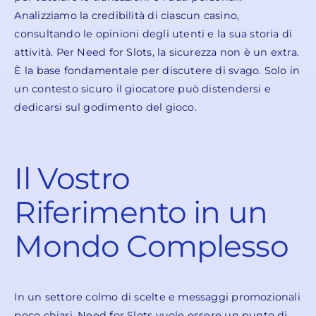
Analizziamo la credibilità di ciascun casino,
consultando le opinioni degli utenti e la sua storia di
attività. Per Need for Slots, la sicurezza non è un extra.
È la base fondamentale per discutere di svago. Solo in
un contesto sicuro il giocatore può distendersi e
dedicarsi sul godimento del gioco.
Il Vostro
Riferimento in un
Mondo Complesso
In un settore colmo di scelte e messaggi promozionali
poco chiari, Need for Slots vuole essere un punto di