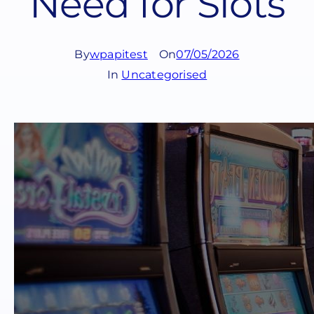
Need for Slots
By
wpapitest
On
07/05/2026
In
Uncategorised