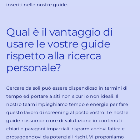
inseriti nelle nostre guide.
Qual è il vantaggio di
usare le vostre guide
rispetto alla ricerca
personale?
Cercare da soli può essere dispendioso in termini di
tempo ed portare a siti non sicuri o non ideali. Il
nostro team impieghiamo tempo e energie per fare
questo lavoro di screening al posto vostro. Le nostre
guide riassumono ore di valutazione in contenuti
chiari e paragoni imparziali, risparmiandovi fatica e
proteggendovi da potenziali rischi. Vi proponiamo