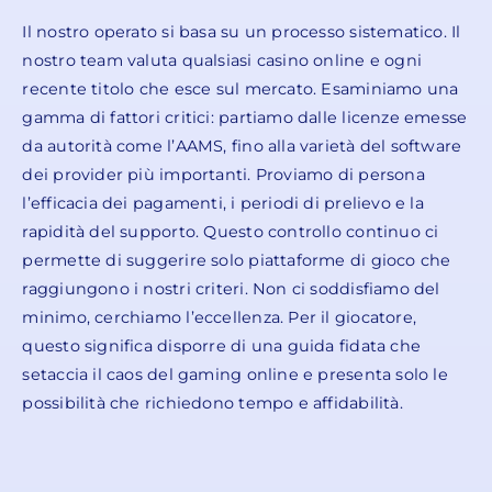
Il nostro operato si basa su un processo sistematico. Il
nostro team valuta qualsiasi casino online e ogni
recente titolo che esce sul mercato. Esaminiamo una
gamma di fattori critici: partiamo dalle licenze emesse
da autorità come l’AAMS, fino alla varietà del software
dei provider più importanti. Proviamo di persona
l’efficacia dei pagamenti, i periodi di prelievo e la
rapidità del supporto. Questo controllo continuo ci
permette di suggerire solo piattaforme di gioco che
raggiungono i nostri criteri. Non ci soddisfiamo del
minimo, cerchiamo l’eccellenza. Per il giocatore,
questo significa disporre di una guida fidata che
setaccia il caos del gaming online e presenta solo le
possibilità che richiedono tempo e affidabilità.