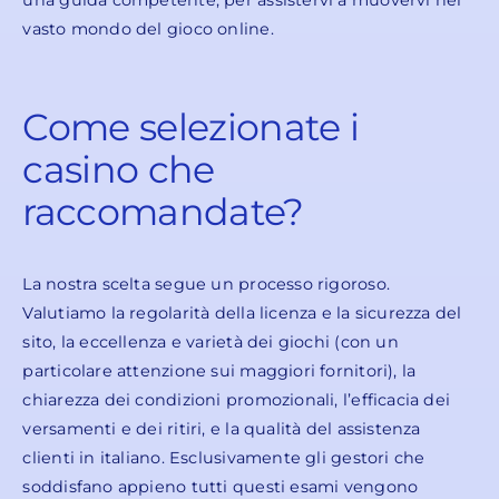
vasto mondo del gioco online.
Come selezionate i
casino che
raccomandate?
La nostra scelta segue un processo rigoroso.
Valutiamo la regolarità della licenza e la sicurezza del
sito, la eccellenza e varietà dei giochi (con un
particolare attenzione sui maggiori fornitori), la
chiarezza dei condizioni promozionali, l’efficacia dei
versamenti e dei ritiri, e la qualità del assistenza
clienti in italiano. Esclusivamente gli gestori che
soddisfano appieno tutti questi esami vengono